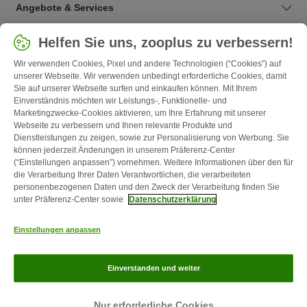
Angebote & Services
Land auswählen
Helfen Sie uns, zooplus zu verbessern!
Deutschland / DE
Wir verwenden Cookies, Pixel und andere Technologien (“Cookies”) auf
unserer Webseite. Wir verwenden unbedingt erforderliche Cookies, damit
Sie auf unserer Webseite surfen und einkaufen können. Mit Ihrem
Follow zooplus
Einverständnis möchten wir Leistungs-, Funktionelle- und
Marketingzwecke-Cookies aktivieren, um Ihre Erfahrung mit unserer
Webseite zu verbessern und Ihnen relevante Produkte und
Dienstleistungen zu zeigen, sowie zur Personalisierung von Werbung. Sie
können jederzeit Änderungen in unserem Präferenz-Center
(“Einstellungen anpassen”) vornehmen. Weitere Informationen über den für
die Verarbeitung Ihrer Daten Verantwortlichen, die verarbeiteten
personenbezogenen Daten und den Zweck der Verarbeitung finden Sie
unter Präferenz-Center sowie
Datenschutzerklärung
Kontakt
Versandkosten & Lieferzeit
Impressum
AGB
Einstellungen anpassen
Widerrufsformular
Energie- und Umweltbestimmungen
Zahlungsarten
Über uns
Partnerprogramme
Karriere
Corporate
Einverstanden und weiter
Website
Datenschutz
zooplus Magazin ist ein Produkt der zooplus SE © zooplus SE 2026
Nur erforderliche Cookies