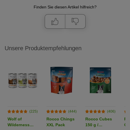
Finden Sie diesen Artikel hilfreich?
Unsere Produktempfehlungen
(225)
(444)
(406)
Wolf of
Rocco Chings
Rocco Cubes
Ro
Wilderness
XXL Pack
150 g /
Or