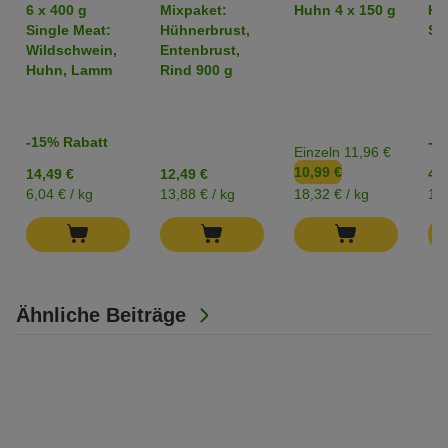
Adult -
Sparpaket %
6 x 400 g
Mixpaket:
Huhn 4 x 150 g
Hü
Mixpaket
Single Meat:
Hühnerbrust,
Str
Wildschwein,
Entenbrust,
Huhn, Lamm
Rind 900 g
-15% Rabatt
-2
Einzeln 11,96 €
10,99 €
14,49 €
12,49 €
4,2
6,04 € / kg
13,88 € / kg
18,32 € / kg
17,
Ähnliche Beiträge