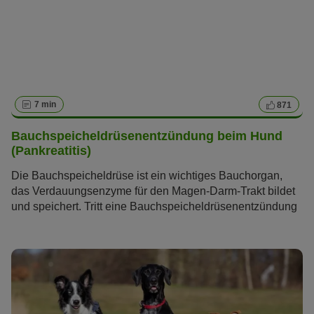
7 min
871
Bauchspeicheldrüsenentzündung beim Hund
(Pankreatitis)
Die Bauchspeicheldrüse ist ein wichtiges Bauchorgan,
das Verdauungsenzyme für den Magen-Darm-Trakt bildet
und speichert. Tritt eine Bauchspeicheldrüsenentzündung
beim Hund (Pankreatitis) auf, kann dies weitreichende
Auswirkungen auf seine Gesundheit haben. Lesen Sie im
folgenden Artikel alles, was Sie über diese Krankheit
wissen müssen.