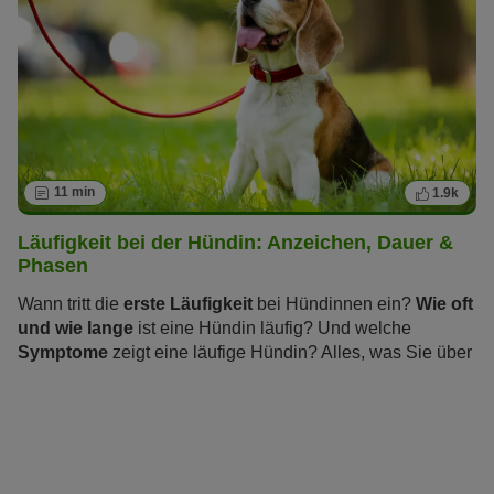
11 min
1.9k
Läufigkeit bei der Hündin: Anzeichen, Dauer &
Phasen
Wann tritt die
erste Läufigkeit
bei Hündinnen ein?
Wie oft
und wie lange
ist eine Hündin läufig? Und welche
Symptome
zeigt eine läufige Hündin? Alles, was Sie über
die „heißen Tage“ wissen sollten und wie Sie und Ihre
Hündin die Zeit der Läufigkeit stressfrei überstehen,
erfahren Sie im folgenden Artikel.