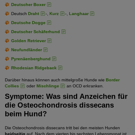
Deutscher Boxer
Deutsch
Draht
-,
Kurz
-,
Langhaar
Deutsche Dogge
Deutscher Schäferhund
Golden Retriever
Neufundländer
Pyrenäenberghund
Rhodesian Ridgeback
Darüber hinaus können auch mittelgroße Hunde wie
Border
Collies
oder
Mischlinge
an OCD erkranken.
Symptome: Was sind Anzeichen für
die Osteochondrosis dissecans
beim Hund?
Die Osteochondrosis dissecans tritt bei den meisten Hunden
beidseitig
auf. Nach dem vierten bis sechsten Lebensmonat ist