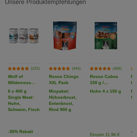
Unsere Produktempfehlungen
(225)
(444)
(406)
Wolf of
Rocco Chings
Rocco Cubes
Ro
Wilderness
XXL Pack
150 g /
Or
Adult -
Sparpaket %
6 x 400 g
Mixpaket:
Huhn 4 x 150 g
Hü
Mixpaket
Single Meat:
Hühnerbrust,
Str
Huhn,
Entenbrust,
Schwein, Fisch
Rind 900 g
-30% Rabatt
-2
Einzeln 11,96 €