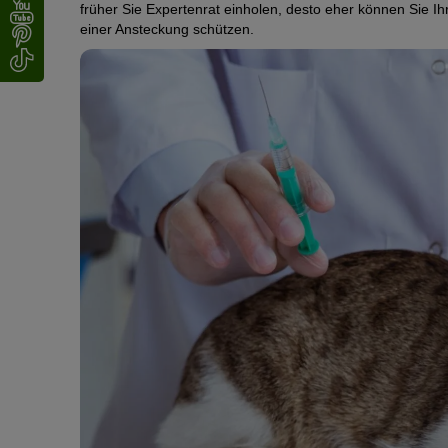
Unerkannt infizierte Katzen können das Virus über Monat
früher Sie Expertenrat einholen, desto eher können Sie I
Augenausfluss und Speichel verbreiten. In einigen Berich
eitriger oder seröser Augen- und Nasenausfluss
einer Ansteckung schützen.
entzündete Bläschen und Geschwüre im Maul, z. B. 
Breitet sich das Virus über das Blut in andere Körperteil
Magen-Darm-Probleme wie
Erbrechen
und
Durchfall
Es können außerdem
Gelenkprobleme
auftreten, die