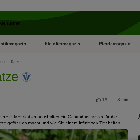
istikmagazin
Kleintiermagazin
Pferdemagazin
bei der Katze
atze
16
8 min
sondere in Mehrkatzenhaushalten ein Gesundheitsrisiko für die
atze gefährlich macht und wie Sie einem infizierten Tier helfen.