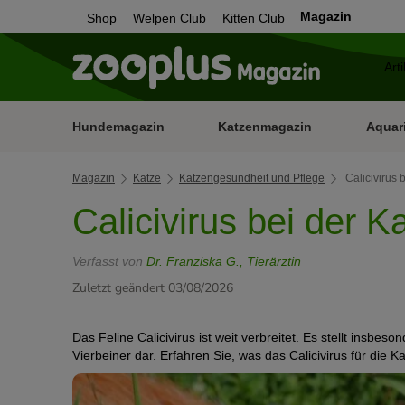
Magazin
Shop
Welpen Club
Kitten Club
Hundemagazin
Katzenmagazin
Aquar
Magazin
Katze
Katzengesundheit und Pflege
Calicivirus 
Calicivirus bei der K
Verfasst von
Dr. Franziska G., Tierärztin
Zuletzt geändert 03/08/2026
Das Feline Calicivirus ist weit verbreitet. Es stellt insbe
Vierbeiner dar. Erfahren Sie, was das Calicivirus für die K