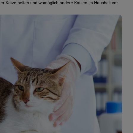
e oder Jahre hinweg über verschiedene Sekrete, insbesondere
hrer Katze helfen und womöglich andere Katzen im Haushalt vor
ten ist sogar von einer lebenslangen Ausscheidung die Rede.
am Zungengrund
e aus, können zusätzliche Beschwerden auftreten. Dazu zählen
.
 in schweren Fällen zu einer Lahmheit bei der Katze führen.