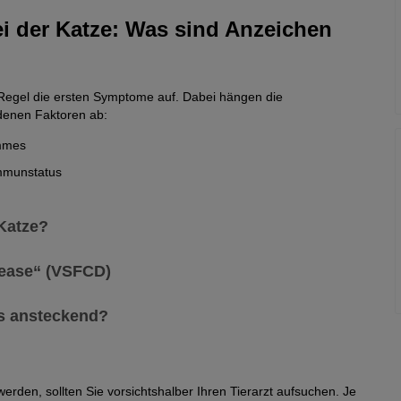
ei der Katze: Was sind Anzeichen
r Regel die ersten Symptome auf. Dabei hängen die
edenen Faktoren ab:
ammes
Immunstatus
Katze?
igen andere Katzen mit dem Calicivirus starke
isease“ (VSFCD)
nannte „virulent systemic feline calicivirus disease“. Sie geht
us ansteckend?
bei dieser Form liegt bei bis zu 80 Prozent. Selbst eine
hutz.
civirus ist, dass manche Katzen trotz ihrer Infektion keine
r“.
rden, sollten Sie vorsichtshalber Ihren Tierarzt aufsuchen. Je