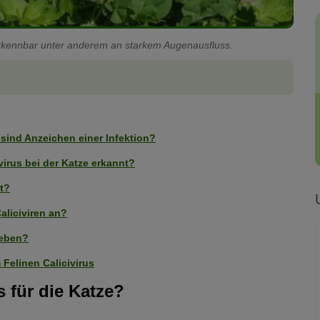
 erkennbar unter anderem an starkem Augenausfluss.
 sind Anzeichen einer Infektion?
virus bei der Katze erkannt?
at?
aliciviren an?
leben?
Felinen Calicivirus
s für die Katze?