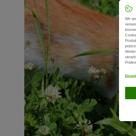
Wir ve
verwen
können
Cookie
Produk
jederz
Weiter
verarb
Präfer
Einste