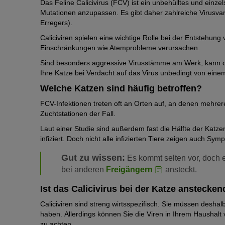
Das Feline Calicivirus (FCV) ist ein unbehülltes und einze
Mutationen anzupassen. Es gibt daher zahlreiche Virusvaria
Erregers).
Caliciviren spielen eine wichtige Rolle bei der Entstehung
Einschränkungen wie Atemprobleme verursachen.
Sind besonders aggressive Virusstämme am Werk, kann das 
Ihre Katze bei Verdacht auf das Virus unbedingt von eine
Welche Katzen sind häufig betroffen?
FCV-Infektionen treten oft an Orten auf, an denen mehre
Zuchtstationen der Fall.
Laut einer Studie sind außerdem fast die Hälfte der Katz
infiziert. Doch nicht alle infizierten Tiere zeigen auch Sym
Gut zu wissen:
Es kommt selten vor, doch e
bei anderen
Freigängern
ansteckt.
Ist das Calicivirus bei der Katze anstecke
Caliciviren sind streng wirtsspezifisch. Sie müssen deshal
haben. Allerdings können Sie die Viren in Ihrem Haushalt v
zu achten.