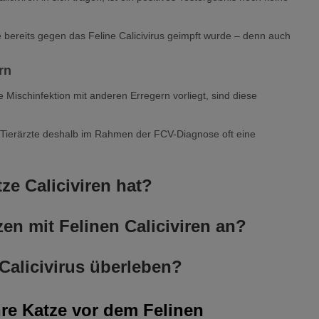
e bereits gegen das Feline Calicivirus geimpft wurde – denn auch
rn
schinfektion mit anderen Erregern vorliegt, sind diese
Tierärzte deshalb im Rahmen der FCV-Diagnose oft eine
ze Caliciviren hat?
virus bei der Katze, sodass eine symptomatische Behandlung
en mit Felinen Caliciviren an?
gt von der Schwere der Erkrankung ab.
e
 Ursache für eine FCV-Infektion. Es kann auch vorkommen, dass
Calicivirus überleben?
t.
ndlung mit folgenden Mitteln:
inigen Tagen in den oberen Atemwegen und den Mandeln an. Wenn
me bei der Katze. Treten doch Krankheitsanzeichen auf, bedeutet
re Katze vor dem Felinen
 man von einer Virämie.
übersteht. Schwere Fälle mit tödlichem Ausgang treten nur selten