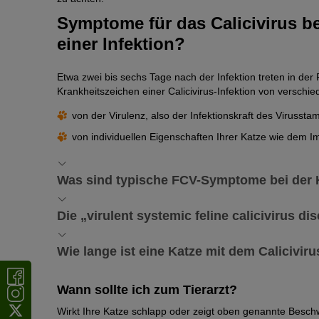
Symptome für das Calicivirus b
einer Infektion?
Etwa zwei bis sechs Tage nach der Infektion treten in de
Krankheitszeichen einer Calicivirus-Infektion von verschi
von der Virulenz, also der Infektionskraft des Virusst
von individuellen Eigenschaften Ihrer Katze wie dem 
Was sind typische FCV-Symptome bei der 
Während bei einigen Katzen keine Symptome auftreten, ze
Die „virulent systemic feline calicivirus d
Krankheitsverläufe. Zu den typischen Symptomen zählen:
Eine besonders schwere Form der FCV-Infektion ist die soge
Appetitlosigkeit
Wie lange ist eine Katze mit dem Calicivir
von besonders virulenten Virusstämmen aus. Die Todesrate 
Fieber
Impfung bietet gegen diese Form keinen zuverlässigen Sc
Das Problematische an einer Infektion mit dem Felinen Cali
Wann sollte ich zum Tierarzt?
Mattigkeit
Symptome zeigen. Sie gelten als „asymptomatische Träge
Wirkt Ihre Katze schlapp oder zeigt oben genannte Beschwe
Niesen
und
Husten