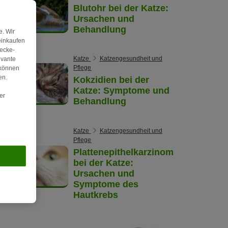
Blutohr bei der Katze:
Ursachen und
Behandlung
. Wir
einkaufen
wecke-
Katze
Katzengesundheit und
evante
Pflege
 können
en.
Kokzidien bei der
Katze: Symptome und
er
Behandlung
Katze
Katzengesundheit und
Pflege
Plattenepithelkarzinom
bei der Katze:
Ursachen und
Symptome des
Hautkrebs