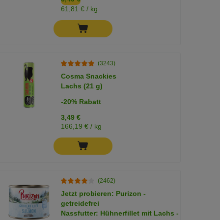
61,81 € / kg
(3243)
Cosma Snackies
Lachs (21 g)
-20% Rabatt
3,49 €
166,19 € / kg
(2462)
Jetzt probieren: Purizon -
getreidefrei
Nassfutter: Hühnerfillet mit Lachs -