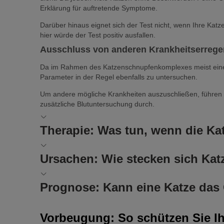
Erklärung für auftretende Symptome.
Darüber hinaus eignet sich der Test nicht, wenn Ihre Katz
hier würde der Test positiv ausfallen.
Ausschluss von anderen Krankheitserrege
Da im Rahmen des Katzenschnupfenkomplexes meist eine Mi
Parameter in der Regel ebenfalls zu untersuchen.
Um andere mögliche Krankheiten auszuschließen, führen 
zusätzliche Blutuntersuchung durch.
Therapie: Was tun, wenn die Kat
Derzeit gibt es keine antiviralen Mittel gegen das Calici
Ursachen: Wie stecken sich Katz
erfolgt. Welche Therapie Ihre Katze genau benötigt, hän
Medikamente zur Linderung der Symptom
Direkter Kontakt mit infizierten Katzen ist die häufigste
Prognose: Kann eine Katze das 
sich Ihre Katze durch das Einatmen von Aerosolen ansteck
In der Regel handelt es sich um eine medikamentöse Beha
Gelangt das Virus in die Nase, reichert es sich nach e
Eine Calicivirus-Infektion verursacht nicht immer Sympto
Augensalben
Vorbeugung: So schützen Sie Ih
sich das Virus über das Blut im Körper ausbreitet, spricht
dies nicht unbedingt, dass Ihre Katze die Infektion nicht 