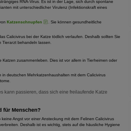
lsträngiges RNA-Virus. Es ist in der Lage, sich durch spontane
nten mit unterschiedlicher Virulenz (Infektionskraft eines
 von
Katzenschnupfen
. Sie können gesundheitliche
Calicivirus bei der Katze tödlich verlaufen. Deshalb sollten Sie
m Tierarzt behandeln lassen.
re Katzen zusammenleben. Dies ist vor allem in Tierheimen oder
en in deutschen Mehrkatzenhaushalten mit dem Calicivirus
ptome.
s kann passieren, dass sich eine freilaufende Katze
nd für Menschen?
b keine Angst vor einer Ansteckung mit dem Felinen Calicivirus
erbreiten. Deshalb ist es wichtig, stets auf die häusliche Hygiene