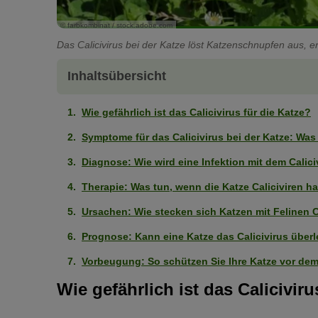
© farbkombinat / stock.adobe.com
Das Calicivirus bei der Katze löst Katzenschnupfen aus,
Inhaltsübersicht
Wie gefährlich ist das Calicivirus für die Katze?
Symptome für das Calicivirus bei der Katze: Was
Diagnose: Wie wird eine Infektion mit dem Calici
Therapie: Was tun, wenn die Katze Caliciviren h
Ursachen: Wie stecken sich Katzen mit Felinen C
Prognose: Kann eine Katze das Calicivirus über
Vorbeugung: So schützen Sie Ihre Katze vor dem 
Wie gefährlich ist das Caliciviru