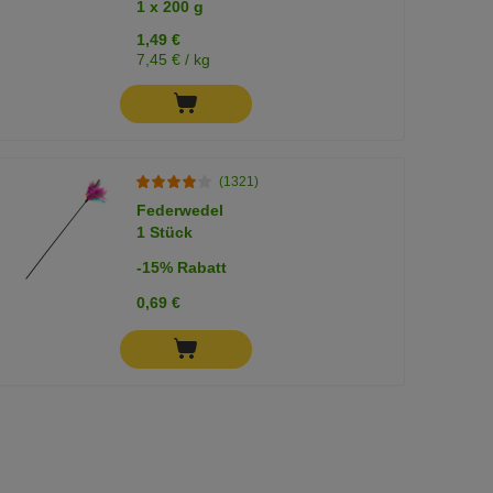
1 x 200 g
1,49 €
7,45 € / kg
(1321)
Federwedel
1 Stück
-15% Rabatt
0,69 €