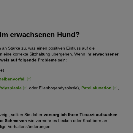
beim erwachsenen Hund?
 Stärke zu, was einen positiven Einfluss auf die
t in eine korrekte Sitzhaltung übergehen. Wenn Ihr
erwachsener
nweis auf folgende Probleme
sein:
e)
eibenvorfall
tdysplasie
oder Ellenbogendysplasie),
Patellaluxation
,
eigt, sollten Sie daher
vorsorglich Ihren Tierarzt aufsuchen
.
che Schmerzen
wie vermehrtes Lecken oder Knabbern an
llige Verhaltensänderungen.