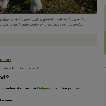
 Ein Bein ist dabei nach außen gedreht, während das andere
m für erwachsene Hunde weder ein normales noch gesundes
n Hund?
 um dem Hund zu helfen?
und?
ei Hunden
, die meist bei
Welpen
und Junghunden zu
rkennen
: