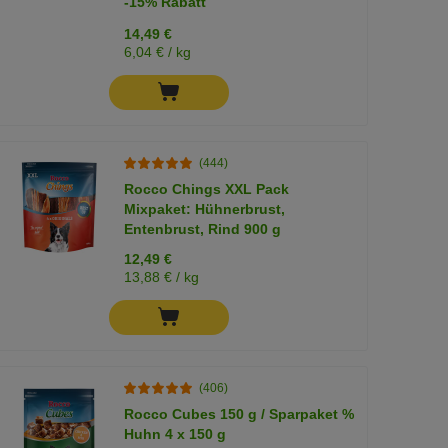
-15% Rabatt
14,49 €
6,04 € / kg
(444)
Rocco Chings XXL Pack
Mixpaket: Hühnerbrust,
Entenbrust, Rind 900 g
12,49 €
13,88 € / kg
(406)
Rocco Cubes 150 g / Sparpaket %
Huhn 4 x 150 g