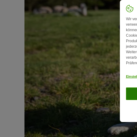
Wir ve
verwen
können
Cookie
Produk
jederz
Weiter
verarb
Präfer
Einste