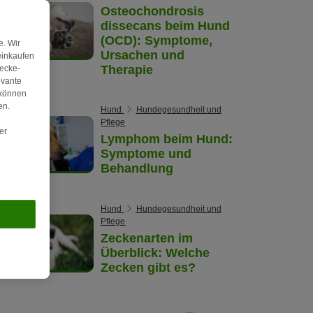
Osteochondrosis
dissecans beim Hund
(OCD): Symptome,
. Wir
Ursachen und
einkaufen
Therapie
wecke-
evante
 können
en.
Hund
Hundegesundheit und
Pflege
er
Lymphom beim Hund:
Symptome und
Behandlung
Hund
Hundegesundheit und
Pflege
Zeckenarten im
Überblick: Welche
Zecken gibt es?