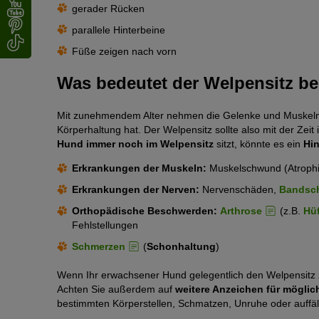
gerader Rücken
parallele Hinterbeine
Füße zeigen nach vorn
Was bedeutet der Welpensitz 
Mit zunehmendem Alter nehmen die Gelenke und Muskeln an
Körperhaltung hat. Der Welpensitz sollte also mit der Zei
Hund immer noch im Welpensitz
sitzt, könnte es ein
Hi
Erkrankungen der Muskeln:
Muskelschwund (Atrophi
Erkrankungen der Nerven:
Nervenschäden,
Bandsch
Orthopädische Beschwerden:
Arthrose
(z.B.
Hüf
Fehlstellungen
Schmerzen
(
Schonhaltung
)
Wenn Ihr erwachsener Hund gelegentlich den Welpensitz z
Achten Sie außerdem auf
weitere Anzeichen
für mögli
bestimmten Körperstellen, Schmatzen, Unruhe oder auffä