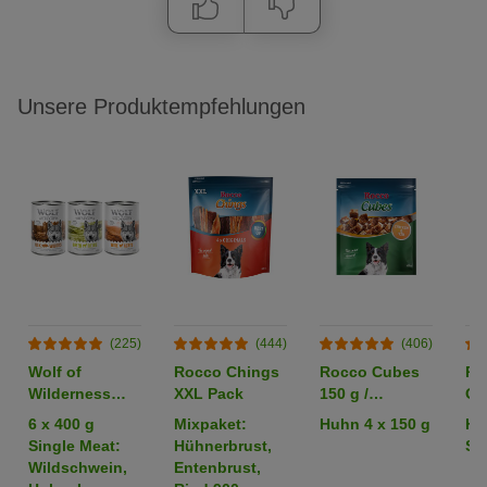
Unsere Produktempfehlungen
(225)
(444)
(406)
Wolf of
Rocco Chings
Rocco Cubes
Ro
Wilderness
XXL Pack
150 g /
Or
Adult -
Sparpaket %
6 x 400 g
Mixpaket:
Huhn 4 x 150 g
Hü
Mixpaket
Single Meat:
Hühnerbrust,
Str
Wildschwein,
Entenbrust,