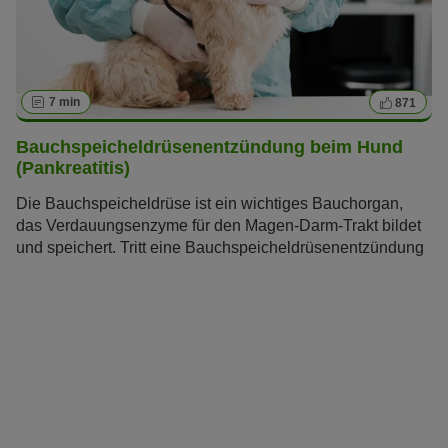
7 min
871
Bauchspeicheldrüsenentzündung beim Hund
(Pankreatitis)
Die Bauchspeicheldrüse ist ein wichtiges Bauchorgan,
das Verdauungsenzyme für den Magen-Darm-Trakt bildet
und speichert. Tritt eine Bauchspeicheldrüsenentzündung
beim Hund (Pankreatitis) auf, kann dies weitreichende
Auswirkungen auf seine Gesundheit haben. Lesen Sie im
folgenden Artikel alles, was Sie über diese Krankheit
wissen müssen.