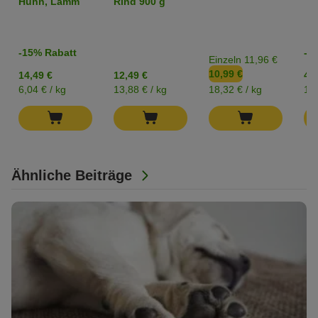
Huhn, Lamm
Rind 900 g
-15% Rabatt
-2
Einzeln 11,96 €
10,99 €
14,49 €
12,49 €
4,2
6,04 € / kg
13,88 € / kg
18,32 € / kg
17,
Ähnliche Beiträge