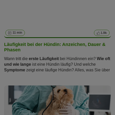
11 min
1.9k
Läufigkeit bei der Hündin: Anzeichen, Dauer &
Phasen
Wann tritt die
erste Läufigkeit
bei Hündinnen ein?
Wie oft
und wie lange
ist eine Hündin läufig? Und welche
Symptome
zeigt eine läufige Hündin? Alles, was Sie über
die „heißen Tage“ wissen sollten und wie Sie und Ihre
Hündin die Zeit der Läufigkeit stressfrei überstehen,
erfahren Sie im folgenden Artikel.