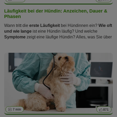
Läufigkeit bei der Hündin: Anzeichen, Dauer &
Phasen
Wann tritt die
erste Läufigkeit
bei Hündinnen ein?
Wie oft
und wie lange
ist eine Hündin läufig? Und welche
Symptome
zeigt eine läufige Hündin? Alles, was Sie über
die „heißen Tage“ wissen sollten und wie Sie und Ihre
Hündin die Zeit der Läufigkeit stressfrei überstehen,
erfahren Sie im folgenden Artikel.
7 min
871