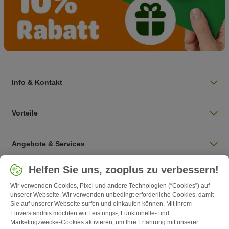
Info & Kontakt
Vorteile
Angebote & Services
Land auswählen
Helfen Sie uns, zooplus zu verbessern!
Deutschland / DE
Wir verwenden Cookies, Pixel und andere Technologien (“Cookies”) auf
unserer Webseite. Wir verwenden unbedingt erforderliche Cookies, damit
Sie auf unserer Webseite surfen und einkaufen können. Mit Ihrem
Follow zooplus
Einverständnis möchten wir Leistungs-, Funktionelle- und
Marketingzwecke-Cookies aktivieren, um Ihre Erfahrung mit unserer