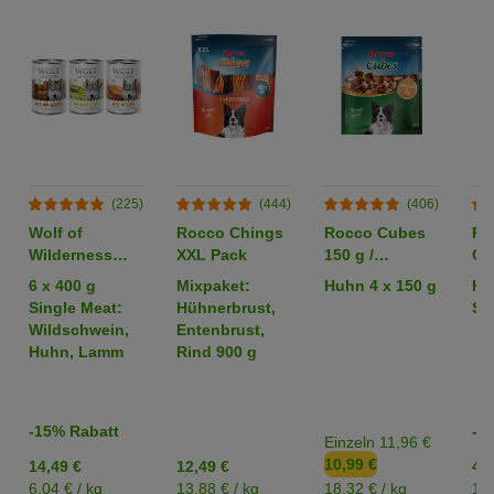
(225)
(444)
(406)
Wolf of
Rocco Chings
Rocco Cubes
Ro
Wilderness
XXL Pack
150 g /
Or
Adult -
Sparpaket %
6 x 400 g
Mixpaket:
Huhn 4 x 150 g
Hü
Mixpaket
Single Meat:
Hühnerbrust,
Str
Wildschwein,
Entenbrust,
Huhn, Lamm
Rind 900 g
-15% Rabatt
-2
Einzeln 11,96 €
10,99 €
14,49 €
12,49 €
4,2
6,04 € / kg
13,88 € / kg
18,32 € / kg
17,