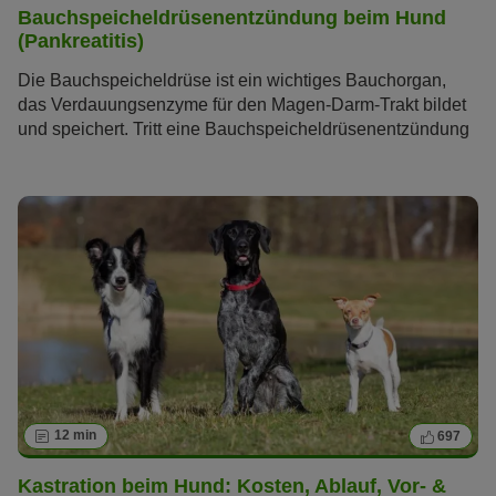
Bauchspeicheldrüsenentzündung beim Hund
(Pankreatitis)
Die Bauchspeicheldrüse ist ein wichtiges Bauchorgan,
das Verdauungsenzyme für den Magen-Darm-Trakt bildet
und speichert. Tritt eine Bauchspeicheldrüsenentzündung
beim Hund (Pankreatitis) auf, kann dies weitreichende
Auswirkungen auf seine Gesundheit haben. Lesen Sie im
folgenden Artikel alles, was Sie über diese Krankheit
wissen müssen.
12 min
697
Kastration beim Hund: Kosten, Ablauf, Vor- &