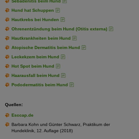
immungeschwächten Tieren. Auch ein
Parasitenbefall
und
Sebadenitis beim Hund
die dadurch auftretenden Hautverletzungen machen Hunde
Hund hat Schuppen
anfällig für Pilzinfektionen.
Hautkrebs bei Hunden
Überall dort wo viele Hunde zusammenkommen steigt die
Ohrenentzündung beim Hund (Otitis externa)
Wahrscheinlichkeit für eine Infektion mit einem Hautpilz. Deshalb
sind Hunde in Zuchten oder in Tierheimen, sowie Hunde, die
Hautkrankheiten beim Hund
häufig an Ausstellungen oder Wettkämpfen teilnehmen,
Atopische Dermatitis beim Hund
besonders gefährdet. Auch Jagdhunde und streunende Hunde
infizieren sich häufiger.
Leckekzem beim Hund
Hot Spot beim Hund
Haarausfall beim Hund
Pododermatitis beim Hund
Quellen:
Esccap.de
Barbara Kohn und Günter Schwarz, Praktikum der
Hundeklinik, 12. Auflage (2018)