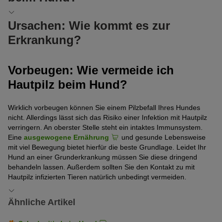
Die gute Nachricht zuerst: Hautpilz beim Hund lässt sich heilen.
Ursachen: Wie kommt es zur
Leider sind Pilze aber durchaus hartnäckig und nur eine
Erkrankung?
konsequente Behandlung und regelmäßige Nachkontrollen
führen langfristig zum Erfolg. Es kann also durchaus einige
Wochen dauern, bis der Hautpilz Ihres Hundes besiegt ist.
Wie der Name schon sagt, lösen Hautpilze (Dermatophyten) die
Vorbeugen: Wie vermeide ich
Infektion aus. Beim Hund kommen Microsporum canis,
Hautpilz beim Hund?
Microsporum gypseum und Trichophyton mentagrophytes am
häufigsten vor.
Wirklich vorbeugen können Sie einem Pilzbefall Ihres Hundes
Hunde infizieren sich durch den Kontakt zu infizierten Hunden,
nicht. Allerdings lässt sich das Risiko einer Infektion mit Hautpilz
Menschen oder auch anderen Tieren wie zum Beispiel Katzen mit
verringern. An oberster Stelle steht ein intaktes Immunsystem.
Hautpilz. Dabei dringen die hoch ansteckenden Pilzsporen in die
Eine
ausgewogene Ernährung
und gesunde Lebensweise
Haut des Hundes ein und vermehren sich dort rasant. Dieses
mit viel Bewegung bietet hierfür die beste Grundlage. Leidet Ihr
Pilzwachstum löst die typischen Hautveränderungen aus.
Hund an einer Grunderkrankung müssen Sie diese dringend
Zudem bilden die Pilze wiederum neue Sporen. Diese finden sich
behandeln lassen. Außerdem sollten Sie den Kontakt zu mit
nicht nur auf dem infizierten Hund sondern auch in dessen
Hautpilz infizierten Tieren natürlich unbedingt vermeiden.
Umgebung. So kann sich ein Pilzbefall innerhalb kurzer Zeit auf
die gesamte Familie ausbreiten.
Ähnliche Artikel
Besonders hoch ist das Risiko einer Ansteckung bei jungen oder