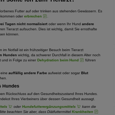
rbenes Futter auf oder trinken aus stehenden Gewässern. Es
kommen oder
erbrechen
.
ei Tagen nicht normalisiert
oder wenn Ihr Hund
andere
hren Tierarzt aufsuchen. Dies ist wichtig, damit Sie ernsthafte
ssen können.
im Notfall ist ein frühzeitiger Besuch beim Tierarzt
nen Hunden
wichtig, da schwerer Durchfall in diesem Alter noch
t und in Folge zu einer
Dehydration beim Hund
führen
 eine
auffällig andere Farbe
aufweist oder sogar
Blut
chen.
es Hundes
en Rückschluss auf den Gesundheitszustand Ihres Hundes.
undekot Ihres Vierbeiners über dessen Gesundheit aussagt.
ttels
oder
Hundefutterergänzungsmittels
kann die
itte beachten Sie aber, dass Diätfuttermittel
Krankheiten