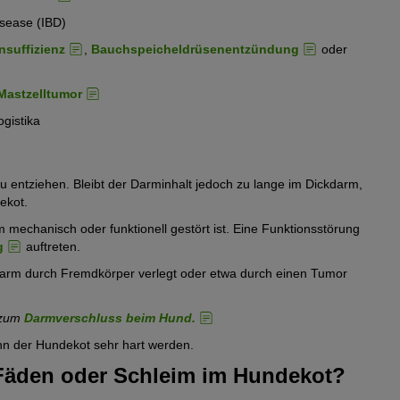
sease (IBD)
nsuffizienz
,
Bauchspeicheldrüsenentzündung
oder
Mastzelltumor
ogistika
 entziehen. Bleibt der Darminhalt jedoch zu lange im Dickdarm,
ekot.
m mechanisch oder funktionell gestört ist. Eine Funktionsstörung
g
auftreten.
Darm durch Fremdkörper verlegt oder etwa durch einen Tumor
l zum
Darmverschluss beim Hund.
nn der Hundekot sehr hart werden.
äden oder Schleim im Hundekot?