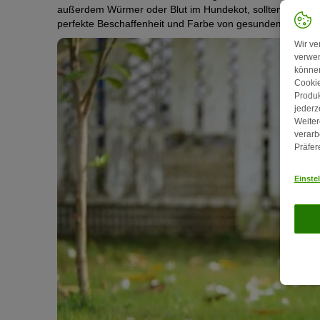
außerdem Würmer oder Blut im Hundekot, sollten Sie hande
perfekte Beschaffenheit und Farbe von gesundem Hundek
Wir ve
verwen
können
Cookie
Produk
jederz
Weiter
verarb
Präfer
Einste