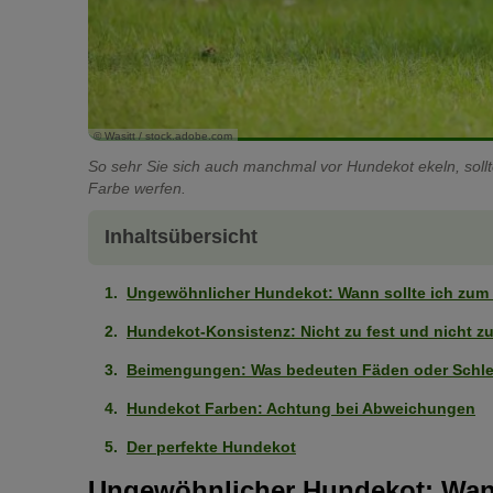
© Wasitt / stock.adobe.com
So sehr Sie sich auch manchmal vor Hundekot ekeln, soll
Farbe werfen.
Inhaltsübersicht
Ungewöhnlicher Hundekot: Wann sollte ich zum 
Hundekot-Konsistenz: Nicht zu fest und nicht z
Beimengungen: Was bedeuten Fäden oder Schl
Hundekot Farben: Achtung bei Abweichungen
Der perfekte Hundekot
Ungewöhnlicher Hundekot: Wann 