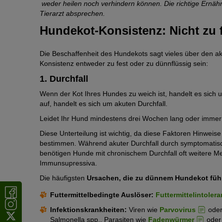
weder heilen noch verhindern können. Die richtige Ernäh
Tierarzt absprechen.
Hundekot-Konsistenz: Nicht zu 
Die Beschaffenheit des Hundekots sagt vieles über den a
Konsistenz entweder zu fest oder zu dünnflüssig sein:
1. Durchfall
Wenn der Kot Ihres Hundes zu weich ist, handelt es sich um
auf, handelt es sich um akuten Durchfall.
Leidet Ihr Hund mindestens drei Wochen lang oder immer w
Diese Unterteilung ist wichtig, da diese Faktoren Hinwei
bestimmen. Während akuter Durchfall durch symptomatis
benötigen Hunde mit chronischem Durchfall oft weitere Me
Immunsupressiva.
Die häufigsten
Ursachen, die zu dünnem Hundekot füh
Futtermittelbedingte Auslöser:
Futtermittelintolera
Infektionskrankheiten:
Viren wie
Parvovirus
ode
Salmonella spp., Parasiten wie
Fadenwürmer
ode