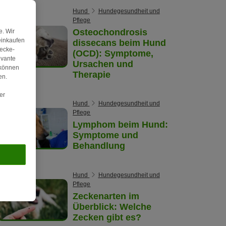
Hund
Hundegesundheit und
Pflege
Osteochondrosis
. Wir
einkaufen
dissecans beim Hund
wecke-
(OCD): Symptome,
evante
Ursachen und
 können
Therapie
en.
er
Hund
Hundegesundheit und
Pflege
Lymphom beim Hund:
Symptome und
Behandlung
Hund
Hundegesundheit und
Pflege
Zeckenarten im
Überblick: Welche
Zecken gibt es?