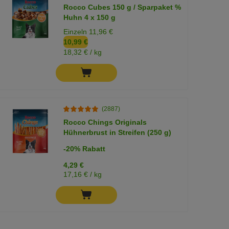
Rocco Cubes 150 g / Sparpaket %
Huhn 4 x 150 g
Einzeln 11,96 €
10,99 €
18,32 € / kg
(2887)
Rocco Chings Originals
Hühnerbrust in Streifen (250 g)
-20% Rabatt
4,29 €
17,16 € / kg