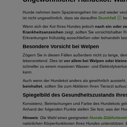
Hunde nehmen beim Spazierengehen hin und wieder verdo
ist nicht ungewöhnlich, dass sie daraufhin
Durchfall
be
Wenn sich der Kot Ihres Hundes jedoch
nach ein oder zw
Krankheitsanzeichen
zeigt, sollten Sie vorsichtshalber I
Erkrankungen frühzeitig ausschließen oder behandeln la
Besondere Vorsicht bei Welpen
Zögern Sie in diesen Fällen außerdem nicht zu lange, denn 
lebensrettend. Dies ist
vor allem bei Welpen oder klei
schneller zu einem massiven Wasser- und Elektrolytverlus
kann.
Auch wenn der Hundekot anders als gewöhnlich aussieht,
beinhaltet
, sollten Sie zum Abklären Ihren Tierarzt aufsu
Spiegelbild des Gesundheitszustands Ihr
Konsistenz, Beimischungen und Farbe des Hundekots geb
Anhand der folgenden Punkte stellen Sie fest, was der H
Hinweis
: Die Wahl eines geeigneten
Hunde-Diätfuttermi
natürlichen Körperfunktionen Ihres Hundes unterstützen. B