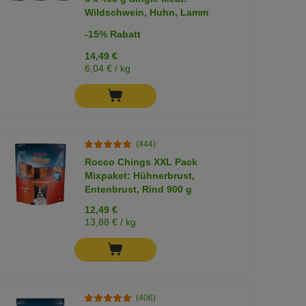
Wildschwein, Huhn, Lamm
-15% Rabatt
14,49 €
6,04 € / kg
(444)
Rocco Chings XXL Pack
Mixpaket: Hühnerbrust,
Entenbrust, Rind 900 g
12,49 €
13,88 € / kg
(406)