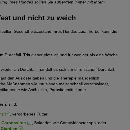
rung Ihres Hundes sollten Sie außerdem immer mit Ihrem
fest und nicht zu weich
ktuellen Gesundheitszustand Ihres Hundes aus. Hierbei kann die
 Durchfall. Tritt dieser plötzlich und für weniger als eine Woche
ieder an Durchfall, handelt es sich um chronischen Durchfall.
se auf den Auslöser geben und die Therapie maßgeblich
che Maßnahmen wie Infusionen meist schnell verschwindet,
dikamente wie Antibiotika, Parasitenmittel oder
ren
, sind:
nz
, verdorbenes Futter
r
Coronavirus
, Bakterien wie Campylobacter spp. oder
r
Giardien