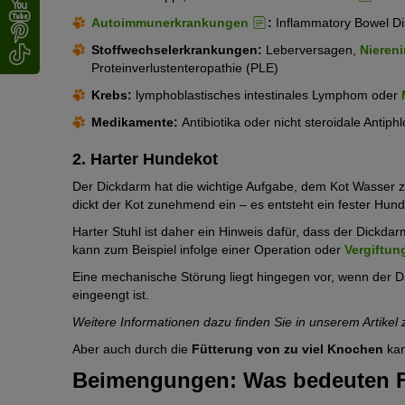
Autoimmunerkrankungen
:
Inflammatory Bowel Di
Stoffwechselerkrankungen:
Leberversagen,
Niereni
Proteinverlustenteropathie (PLE)
Krebs:
lymphoblastisches intestinales Lymphom oder
Medikamente:
Antibiotika oder nicht steroidale Antiphl
2. Harter Hundekot
Der Dickdarm hat die wichtige Aufgabe, dem Kot Wasser zu
dickt der Kot zunehmend ein – es entsteht ein fester Hund
Harter Stuhl ist daher ein Hinweis dafür, dass der Dickdar
kann zum Beispiel infolge einer Operation oder
Vergiftun
Eine mechanische Störung liegt hingegen vor, wenn der 
eingeengt ist.
Weitere Informationen dazu finden Sie in unserem Artike
Aber auch durch die
Fütterung von zu viel Knochen
ka
Beimengungen: Was bedeuten F