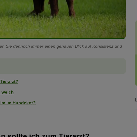
ten Sie dennoch immer einen genauen Blick auf Konsistenz und
Tierarzt?
u weich
eim im Hundekot?
sollte ich zum Tierarzt?