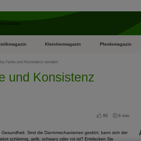
istikmagazin
Kleintiermagazin
Pferdemagazin
as Farbe und Konsistenz verraten
e und Konsistenz
85
6 min
ne Gesundheit. Sind die Darmmechanismen gestört, kann sich der
kot schleimig, gelb, schwarz oder rot ist? Entdecken Sie