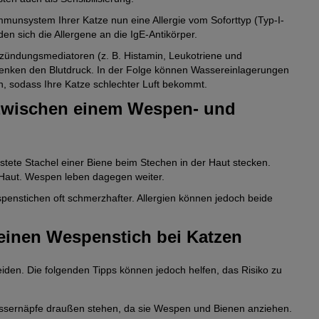
Immunsystem Ihrer Katze nun eine Allergie vom Soforttyp (Typ-I-
en sich die Allergene an die IgE-Antikörper.
zündungsmediatoren (z. B. Histamin, Leukotriene und
 senken den Blutdruck. In der Folge können Wassereinlagerungen
n, sodass Ihre Katze schlechter Luft bekommt.
 zwischen einem Wespen- und
tete Stachel einer Biene beim Stechen in der Haut stecken.
die Haut. Wespen leben dagegen weiter.
penstichen oft schmerzhafter. Allergien können jedoch beide
einen Wespenstich bei Katzen
iden. Die folgenden Tipps können jedoch helfen, das Risiko zu
assernäpfe draußen stehen, da sie Wespen und Bienen anziehen.