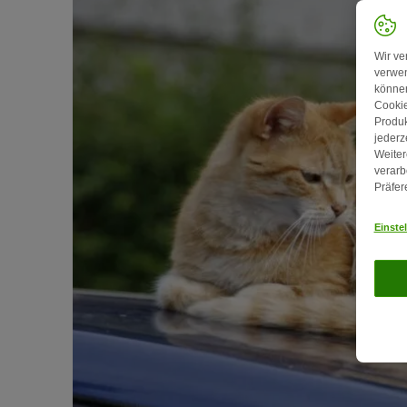
Wir ve
verwen
können
Cookie
Produk
jederz
Weiter
verarb
Präfer
Einste