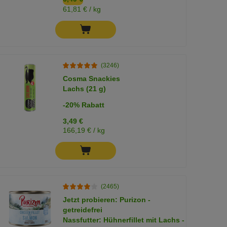
61,81 € / kg
(3246)
Cosma Snackies
Lachs (21 g)
-20% Rabatt
3,49 €
166,19 € / kg
(2465)
Jetzt probieren: Purizon -
getreidefrei
Nassfutter: Hühnerfillet mit Lachs -