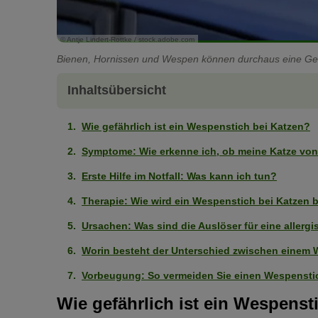
© Antje Lindert-Rottke / stock.adobe.com
Bienen, Hornissen und Wespen können durchaus eine Gefah
Inhaltsübersicht
Wie gefährlich ist ein Wespenstich bei Katzen?
Symptome: Wie erkenne ich, ob meine Katze vo
Erste Hilfe im Notfall: Was kann ich tun?
Therapie: Wie wird ein Wespenstich bei Katzen 
Ursachen: Was sind die Auslöser für eine aller
Worin besteht der Unterschied zwischen einem 
Vorbeugung: So vermeiden Sie einen Wespensti
Wie gefährlich ist ein Wespenst