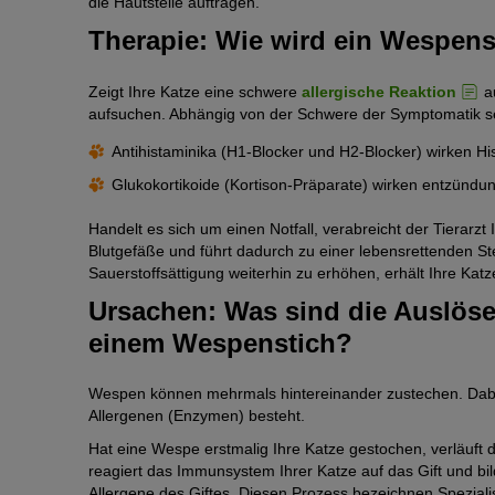
die Hautstelle auftragen.
Therapie: Wie wird ein Wespens
Zeigt Ihre Katze eine schwere
allergische Reaktion
au
aufsuchen. Abhängig von der Schwere der Symptomatik se
Antihistaminika (H1-Blocker und H2-Blocker) wirken H
Glukokortikoide (Kortison-Präparate) wirken entzün
Handelt es sich um einen Notfall, verabreicht der Tierarzt
Blutgefäße und führt dadurch zu einer lebensrettenden S
Sauerstoffsättigung weiterhin zu erhöhen, erhält Ihre Kat
Ursachen: Was sind die Auslöser
einem Wespenstich?
Wespen können mehrmals hintereinander zustechen. Dabei 
Allergenen (Enzymen) besteht.
Hat eine Wespe erstmalig Ihre Katze gestochen, verläuft
reagiert das Immunsystem Ihrer Katze auf das Gift und bi
Allergene des Giftes. Diesen Prozess bezeichnen Spezialis