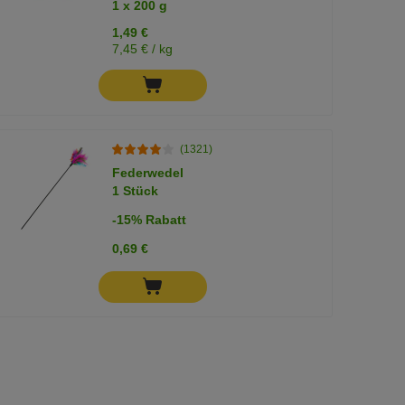
1 x 200 g
1,49 €
7,45 € / kg
(1321)
Federwedel
1 Stück
-15% Rabatt
0,69 €