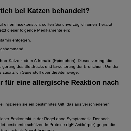
tich bei Katzen behandelt?
f einen Insektenstich, sollten Sie unverzüglich einen Tierarzt
tzt dieser folgende Medikamente ein:
istamin entgegen.
dungshemmend.
 Ihrer Katze zudem Adrenalin (Epinephrin). Dieses verengt die
teigerung des Blutdrucks und Erweiterung der Bronchien. Um die
ze zusätzlich Sauerstoff über die Atemwege.
 für eine allergische Reaktion nach
injizieren sie ein bestimmtes Gift, das aus verschiedenen
 dieser Erstkontakt in der Regel ohne Symptomatik. Dennoch
ldet bestimmte schützende Proteine (IgE-Antikörper) gegen die
ten auch als Sensibilisierung.