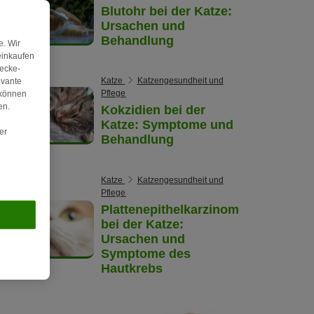
Blutohr bei der Katze:
Ursachen und
Behandlung
. Wir
einkaufen
wecke-
Katze
Katzengesundheit und
evante
Pflege
 können
en.
Kokzidien bei der
Katze: Symptome und
er
Behandlung
Katze
Katzengesundheit und
Pflege
Plattenepithelkarzinom
bei der Katze:
Ursachen und
Symptome des
Hautkrebs