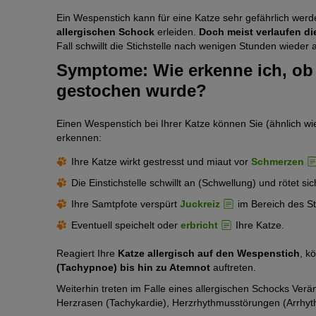
Ein Wespenstich kann für eine Katze sehr gefährlich werd
allergischen Schock
erleiden.
Doch meist verlaufen di
Fall schwillt die Stichstelle nach wenigen Stunden wieder 
Symptome: Wie erkenne ich, ob
gestochen wurde?
Einen Wespenstich bei Ihrer Katze können Sie (ähnlich
erkennen:
Ihre Katze wirkt gestresst und miaut vor
Schmerzen
Die Einstichstelle schwillt an (Schwellung) und rötet sic
Ihre Samtpfote verspürt
Juckreiz
im Bereich des St
Eventuell speichelt oder
erbricht
Ihre Katze.
Reagiert Ihre
Katze allergisch auf den Wespenstich
, k
(Tachypnoe) bis hin zu Atemnot
auftreten.
Weiterhin treten im Falle eines allergischen Schocks Ver
Herzrasen (Tachykardie), Herzrhythmusstörungen (Arrhythm