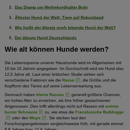
Das Drama um Weltrekordhalter Bobi
Ältester Hund der Welt: Tiere auf Rekordjagd
Wie heißt der älteste noch lebende Hund der Welt?
Der älteste Hund Deutschlands
Wie alt können Hunde werden?
Die Lebensspanne unserer Haushunde wird im Allgemeinen mit
10 bis 15 Jahren angegeben. Im Durchschnitt wird ein Hund also
12,5 Jahre alt. Laut einer britischen Studie wirken sich
verschiedene Faktoren wie die
Rasse
, die Größe und die
Kopfform des Tieres auf seine Lebenserwartung aus.
Demnach haben
kleine Rassen
generell größere Chancen,
ein hohes Alter zu erreichen, als ihre höher gewachsenen
Artgenossen. Dies trifft allerdings nicht auf Rassen mit
extrem
kurzer Schnauze
zu, wie etwa die
Französische Bulldogge
oder den
Mops
. Sie sterben laut den
Forschungsergebnissen vergleichsweise früh, mit gerade einmal
9,8 Jahren bzw. 11,6 Jahren.