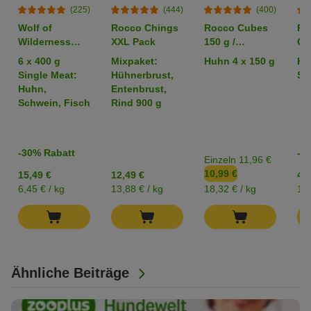
(225)
(444)
(400)
Wolf of
Rocco Chings
Rocco Cubes
Ro
Wilderness
XXL Pack
150 g /
Or
Adult -
Sparpaket %
6 x 400 g
Mixpaket:
Huhn 4 x 150 g
Hü
Mixpaket
Single Meat:
Hühnerbrust,
Str
Huhn,
Entenbrust,
Schwein, Fisch
Rind 900 g
-30% Rabatt
-2
Einzeln 11,96 €
10,99 €
15,49 €
12,49 €
4,2
6,45 € / kg
13,88 € / kg
18,32 € / kg
17,
Ähnliche Beiträge