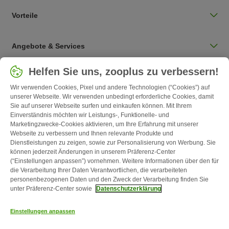
Vorteile
Angebote & Services
Land auswählen
Helfen Sie uns, zooplus zu verbessern!
Deutschland / DE
Wir verwenden Cookies, Pixel und andere Technologien (“Cookies”) auf
unserer Webseite. Wir verwenden unbedingt erforderliche Cookies, damit
Sie auf unserer Webseite surfen und einkaufen können. Mit Ihrem
Follow zooplus
Einverständnis möchten wir Leistungs-, Funktionelle- und
Marketingzwecke-Cookies aktivieren, um Ihre Erfahrung mit unserer
Webseite zu verbessern und Ihnen relevante Produkte und
Dienstleistungen zu zeigen, sowie zur Personalisierung von Werbung. Sie
können jederzeit Änderungen in unserem Präferenz-Center
(“Einstellungen anpassen”) vornehmen. Weitere Informationen über den für
die Verarbeitung Ihrer Daten Verantwortlichen, die verarbeiteten
personenbezogenen Daten und den Zweck der Verarbeitung finden Sie
unter Präferenz-Center sowie
Datenschutzerklärung
Kontakt
Versandkosten & Lieferzeit
Impressum
AGB
Einstellungen anpassen
Widerrufsformular
Energie- und Umweltbestimmungen