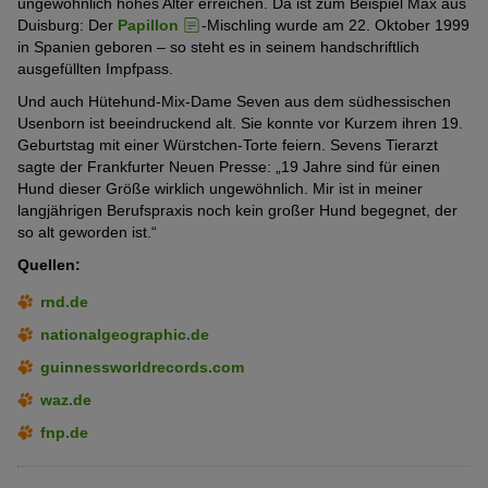
ungewöhnlich hohes Alter erreichen. Da ist zum Beispiel Max aus
Duisburg: Der
Papillon
-Mischling wurde am 22. Oktober 1999
in Spanien geboren – so steht es in seinem handschriftlich
ausgefüllten Impfpass.
Und auch Hütehund-Mix-Dame Seven aus dem südhessischen
Usenborn ist beeindruckend alt. Sie konnte vor Kurzem ihren 19.
Geburtstag mit einer Würstchen-Torte feiern. Sevens Tierarzt
sagte der Frankfurter Neuen Presse: „19 Jahre sind für einen
Hund dieser Größe wirklich ungewöhnlich. Mir ist in meiner
langjährigen Berufspraxis noch kein großer Hund begegnet, der
so alt geworden ist.“
Quellen:
rnd.de
nationalgeographic.de
guinnessworldrecords.com
waz.de
fnp.de