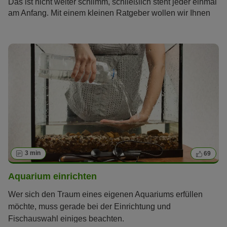
Das ist nicht weiter schlimm, schließlich steht jeder einmal
am Anfang. Mit einem kleinen Ratgeber wollen wir Ihnen
aber den Einstieg etwas erleichtern: Damit sich Ihre
Zierfische, Wirbellosen und Pflanzen im Aquarium rundum
wohlfühlen, zeigen wir Ihnen neun Dinge, die Sie nicht tun
sollten und die nicht in Ihr Aquarium gehören.
3 min
69
Aquarium einrichten
Wer sich den Traum eines eigenen Aquariums erfüllen
möchte, muss gerade bei der Einrichtung und
Fischauswahl einiges beachten.