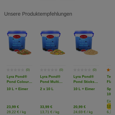
Unsere Produktempfehlungen
(0)
(0)
(0)
Lyra Pond®
Lyra Pond®
Lyra Pond®
Tetr
Pond Colour
Pond Multi
Pond Sticks
Flak
Sticks Koi Mix
Flakes
Fischfutter
10 L + Eimer
2 x 10 L
10 L + Eimer
Spar
Fischfutter
Fischfutter
Teichfutter
1000
Teichfutter
Teichfutter im
Einz
Eimer
12,6
23,99 €
33,99 €
20,99 €
28,22 € / kg
13,71 € / kg
24,69 € / kg
6,35 