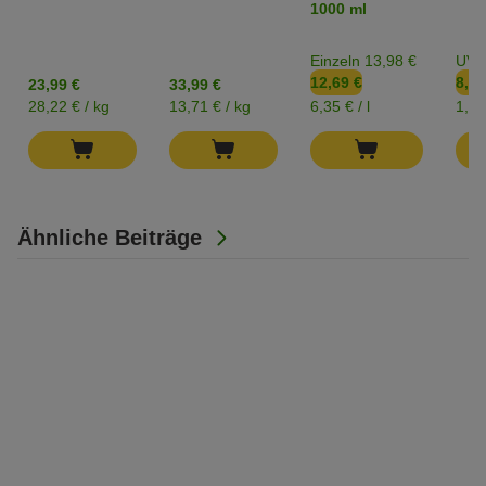
1000 ml
Teichfutter
Teichfutter im
Eimer
Einzeln 13,98 €
UVP
12,69 €
8,79
23,99 €
33,99 €
28,22 € / kg
13,71 € / kg
6,35 € / l
1,26 
Ähnliche Beiträge