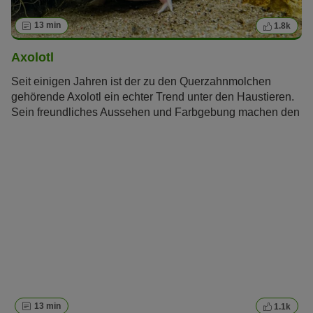
13 min
1.8k
Axolotl
Seit einigen Jahren ist der zu den Querzahnmolchen
gehörende Axolotl ein echter Trend unter den Haustieren.
Sein freundliches Aussehen und Farbgebung machen den
mexikanischen Schwanzlurch zu einem wahren Hingucker
fürs eigene Heim. Die Haltung eines Axolotls ist dabei
relativ einfach. Hier erfahren Sie alles über das
beeindruckende Geschöpf.
13 min
1.1k