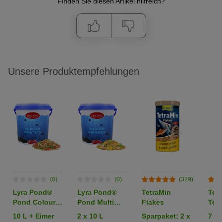
Finden Sie diesen Artikel hilfreich?
Unsere Produktempfehlungen
(0)
(0)
(329)
Lyra Pond®
Lyra Pond®
TetraMin
Tet
Pond Colour
Pond Multi
Flakes
Teic
Sticks Koi Mix
Flakes
Stic
10 L + Eimer
2 x 10 L
Sparpaket: 2 x
7 l
Fischfutter
Fischfutter