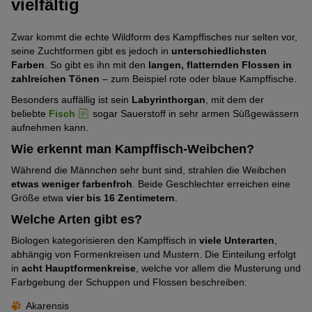
vielfältig
Zwar kommt die echte Wildform des Kampffisches nur selten vor,
seine Zuchtformen gibt es jedoch in
unterschiedlichsten
Farben
. So gibt es ihn mit den
langen, flatternden Flossen in
zahlreichen Tönen
– zum Beispiel rote oder blaue Kampffische.
Besonders auffällig ist sein
Labyrinthorgan
, mit dem der
beliebte
Fisch
sogar Sauerstoff in sehr armen Süßgewässern
aufnehmen kann.
Wie erkennt man Kampffisch-Weibchen?
Während die Männchen sehr bunt sind, strahlen die Weibchen
etwas weniger farbenfroh
. Beide Geschlechter erreichen eine
Größe etwa
vier bis 16 Zentimetern
.
Welche Arten gibt es?
Biologen kategorisieren den Kampffisch in
viele Unterarten
,
abhängig von Formenkreisen und Mustern. Die Einteilung erfolgt
in
acht Hauptformenkreise
, welche vor allem die Musterung und
Farbgebung der Schuppen und Flossen beschreiben:
Akarensis