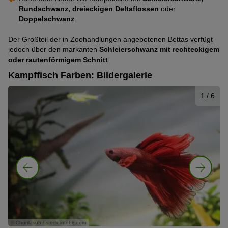
Rundschwanz, dreieckigen Deltaflossen
oder
Doppelschwanz
.
Der Großteil der in Zoohandlungen angebotenen Bettas verfügt
jedoch über den markanten
Schleierschwanz mit rechteckigem
oder rautenförmigem Schnitt
.
Kampffisch Farben: Bildergalerie
1
/ 6
© Chonlasub / stock.adobe.com
© 