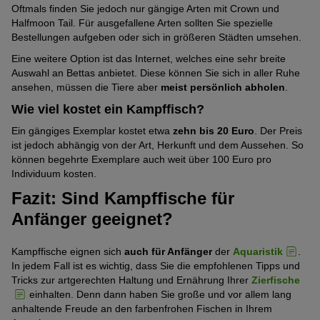
Oftmals finden Sie jedoch nur gängige Arten mit Crown und
über den Körper verbreitet ab, was zu einer
typischen
Halfmoon Tail. Für ausgefallene Arten sollten Sie spezielle
Tannenzapfenform
führt. Als Ursachen kommen eine
Bestellungen aufgeben oder sich in größeren Städten umsehen.
schlechte Wasserqualität, fehlende Hygienemaßnahmen und
eine fehlerhafte Ernährung infrage.
Eine weitere Option ist das Internet, welches eine sehr breite
Auswahl an Bettas anbietet. Diese können Sie sich in aller Ruhe
Flossenfäule:
Diese Krankheit führt dazu, dass die
ansehen, müssen die Tiere aber
meist persönlich abholen
.
Flossen Ihres Bettas
milchig ausfransen
. Auch hier spielt
schlechte Hygiene, insbesondere infolge einer Verletzung,
Wie viel kostet ein Kampffisch?
eine große Rolle.
Ein gängiges Exemplar kostet etwa
zehn bis 20 Euro
. Der Preis
Glubschaugen- oder
Glotzaugenkrankheit
:
Hierbei
ist jedoch abhängig von der Art, Herkunft und dem Aussehen. So
schwellen die Augen Ihres Fisches stark an
. Gleichzeitig
können begehrte Exemplare auch weit über 100 Euro pro
bildet sich eine milchig erscheinende Schicht auf den Augen.
Individuum kosten.
Als Gründe sind Verletzungen und bakterielle Infektionen
Fazit: Sind Kampffische für
möglich.
Anfänger geeignet?
Schuppentaschenentzündung:
Bei dieser Fischerkrankung
stehen meist die Schuppen an den Flanken sowie
am Kopf
und Nacken
ab. Es kann sein, dass sich Ihr Fisch verletzt hat
Kampffische eignen sich
auch für Anfänger
der
Aquaristik
.
und sich Bakterien in die Wunde gesetzt haben. Auch
In jedem Fall ist es wichtig, dass Sie die empfohlenen Tipps und
Parasiten
könnten als Ursache infrage kommen.
Tricks zur artgerechten Haltung und Ernährung Ihrer
Zierfische
einhalten. Denn dann haben Sie große und vor allem lang
anhaltende Freude an den farbenfrohen Fischen in Ihrem