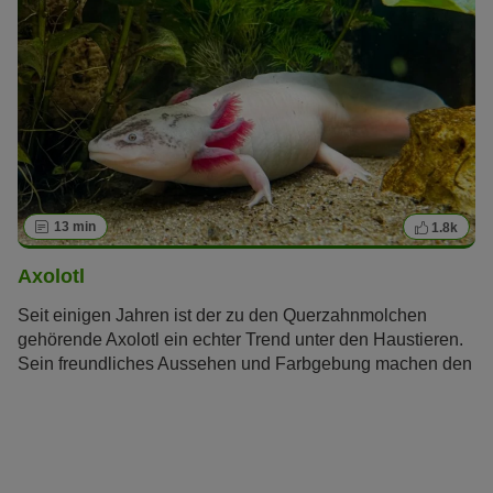
13 min
1.8k
Axolotl
Seit einigen Jahren ist der zu den Querzahnmolchen
gehörende Axolotl ein echter Trend unter den Haustieren.
Sein freundliches Aussehen und Farbgebung machen den
mexikanischen Schwanzlurch zu einem wahren Hingucker
fürs eigene Heim. Die Haltung eines Axolotls ist dabei
relativ einfach. Hier erfahren Sie alles über das
beeindruckende Geschöpf.