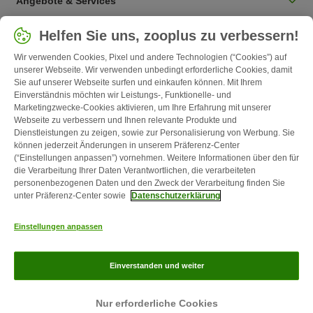
Angebote & Services
Land auswählen
Helfen Sie uns, zooplus zu verbessern!
Deutschland / DE
Wir verwenden Cookies, Pixel und andere Technologien (“Cookies”) auf
unserer Webseite. Wir verwenden unbedingt erforderliche Cookies, damit
Sie auf unserer Webseite surfen und einkaufen können. Mit Ihrem
Follow zooplus
Einverständnis möchten wir Leistungs-, Funktionelle- und
Marketingzwecke-Cookies aktivieren, um Ihre Erfahrung mit unserer
Webseite zu verbessern und Ihnen relevante Produkte und
Dienstleistungen zu zeigen, sowie zur Personalisierung von Werbung. Sie
können jederzeit Änderungen in unserem Präferenz-Center
(“Einstellungen anpassen”) vornehmen. Weitere Informationen über den für
die Verarbeitung Ihrer Daten Verantwortlichen, die verarbeiteten
personenbezogenen Daten und den Zweck der Verarbeitung finden Sie
unter Präferenz-Center sowie
Datenschutzerklärung
Kontakt
Versandkosten & Lieferzeit
Impressum
AGB
Einstellungen anpassen
Widerrufsformular
Energie- und Umweltbestimmungen
Zahlungsarten
Über uns
Partnerprogramme
Karriere
Corporate
Einverstanden und weiter
Website
Datenschutz
zooplus Magazin ist ein Produkt der zooplus SE © zooplus SE 2026
Nur erforderliche Cookies