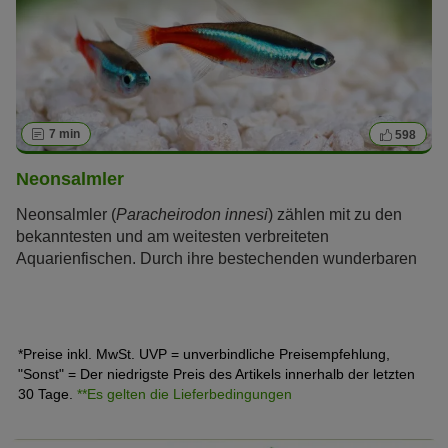
7 min
598
Neonsalmler
Neonsalmler (
Paracheirodon innesi
) zählen mit zu den
bekanntesten und am weitesten verbreiteten
Aquarienfischen. Durch ihre bestechenden wunderbaren
„neonartigen“ Farben sind sie eine Besonderheit, auf die
auch Laien sofort aufmerksam werden.
*Preise inkl. MwSt. UVP = unverbindliche Preisempfehlung,
"Sonst" = Der niedrigste Preis des Artikels innerhalb der letzten
30 Tage.
**Es gelten die Lieferbedingungen