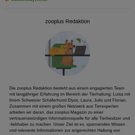
wenig abdunkeln und die Temperatur leicht absenken.
Pflanzen sind ein Muss
zooplus Redaktion
Über einen dichten Bewuchs mit Wasserpflanzen freut sich der
Wels. Er kann sich so gut verstecken und in den Pflanzen spielen.
Geeignete Pflanzen wären beispielsweise Cryptocoryne,
Javafarn
oder Anubias.
Gerne können diese auch im Aquarium auf Tonrollen so platziert
werden, dass sie sich gut in die Spielwelt integrieren lassen.
Grobporige Tonrollen sind besonders gut geeignet, da sich die
Pflanzen hier verwurzeln können.
Welse wollen sich verstecken
Die zooplus Redaktion besteht aus einem engagierten Team
Um dem Wels ein freudiges, artegerechtes Leben zu
mit langjähriger Erfahrung im Bereich der Tierhaltung: Luisa mit
ermöglichen, sollten Sie Versteckmöglichkeiten schaffen. Das
ihrem Schweizer Schäferhund Elyos, Laura, Julio und Florian.
können Sie mit alten Wurzeln, Röhren aus Ton oder fertigen
Zusammen mit einem großen Netzwerk aus Tierexperten
Höhlen aus Schieferplatten erreichen.
arbeiten wir daran, das zooplus Magazin zu einer
vertrauenswürdigen Informationsquelle für alle Tierbesitzer und
Seien Sie kreativ und denken Sie daran, dass es der Wels
-liebhaber zu machen. Unser Ziel ist es, spannendes Wissen
durchaus auch richtig dunkel mag. Er braucht Rückzugsorte, um
und relevante Informationen zur artgerechten Haltung von
sich ausruhen zu können.