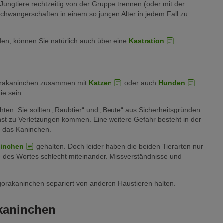
Jungtiere rechtzeitig von der Gruppe trennen (oder mit der
wangerschaften in einem so jungen Alter in jedem Fall zu
en, können Sie natürlich auch über eine
Kastration
gorakaninchen zusammen mit
Katzen
oder auch
Hunden
ie sein.
ten: Sie sollten „Raubtier“ und „Beute“ aus Sicherheitsgründen
onst zu Verletzungen kommen. Eine weitere Gefahr besteht in der
f das Kaninchen.
einchen
gehalten. Doch leider haben die beiden Tierarten nur
 des Wortes schlecht miteinander. Missverständnisse und
gorakaninchen separiert von anderen Haustieren halten.
kaninchen