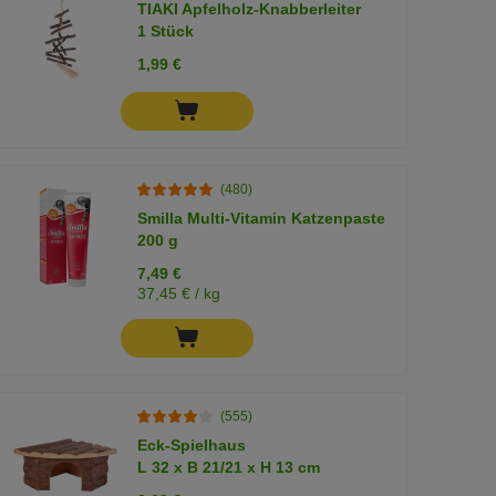
TIAKI Apfelholz-Knabberleiter
1 Stück
1,99 €
(480)
Smilla Multi-Vitamin Katzenpaste
200 g
7,49 €
37,45 € / kg
(555)
Eck-Spielhaus
L 32 x B 21/21 x H 13 cm