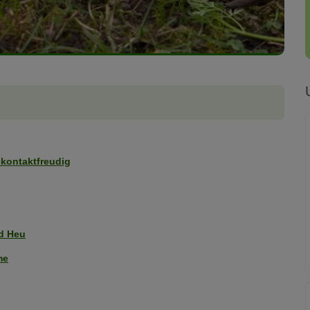
 kontaktfreudig
d Heu
me