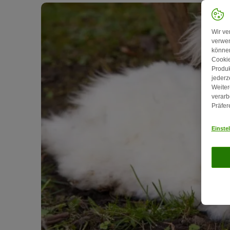
Wir ve
verwen
können
Cookie
Produk
jederz
Weiter
verarb
Präfer
Einste