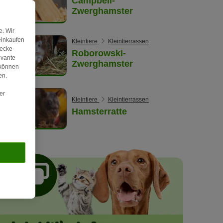
Campbell-
Zwerghamster
. Wir
einkaufen
Kleintiere
Kleintierrassen
wecke-
Roborowski-
evante
Zwerghamster
 können
en.
er
Kleintiere
Kleintierrassen
Hamsterratte