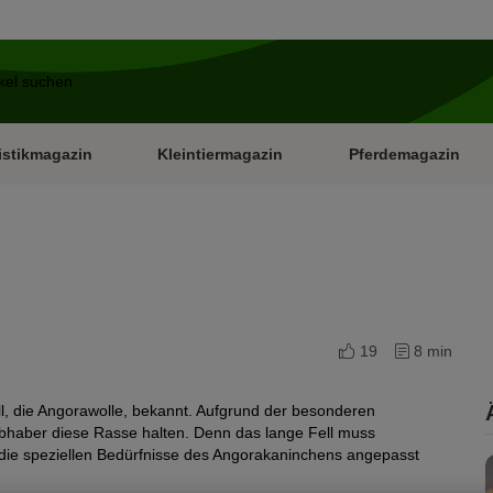
istikmagazin
Kleintiermagazin
Pferdemagazin
19
8 min
ll, die Angorawolle, bekannt. Aufgrund der besonderen
ebhaber diese Rasse halten. Denn das lange Fell muss
e speziellen Bedürfnisse des Angorakaninchens angepasst