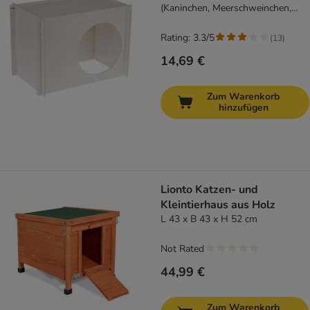
(Kaninchen, Meerschweinchen,
etc.)
Rating: 3.3/5
(
13
)
14,69 €
Zum Warenkorb
hinzufügen
Lionto Katzen- und
Kleintierhaus aus Holz
L 43 x B 43 x H 52 cm
Not Rated
44,99 €
Zum Warenkorb