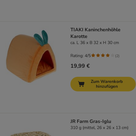
TIAKI Kaninchenhöhle
Karotte
ca. L 36 x B 32 x H 30 cm
Rating: 4/5
(
2
)
19,99 €
Zum Warenkorb
hinzufügen
JR Farm Gras-Iglu
310 g (mittel, 26 x 26 x 13 cm)