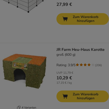
27,99 €
Zum Warenkorb
hinzufügen
JR Farm Heu-Haus Karotte
groß (600 g)
Rating: 3.9/5
(
206
)
UVP
11,79 €
10,29 €
17,15 € / kg
Zum Warenkorb
hinzufügen
4 Varianten