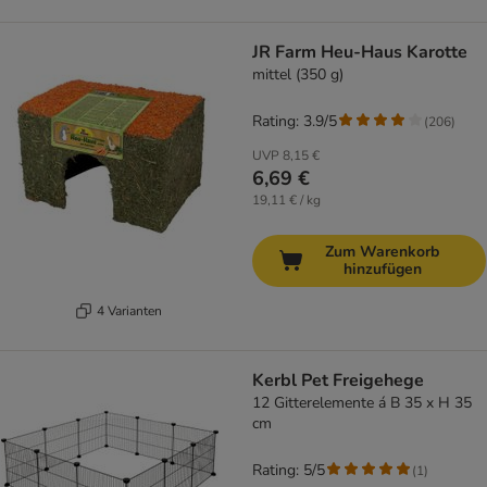
JR Farm Heu-Haus Karotte
mittel (350 g)
Rating: 3.9/5
(
206
)
UVP
8,15 €
6,69 €
19,11 € / kg
Zum Warenkorb
hinzufügen
4 Varianten
Kerbl Pet Freigehege
12 Gitterelemente á B 35 x H 35
cm
Rating: 5/5
(
1
)