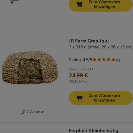
Zum Warenkorb
hinzufügen
JR Farm Gras-Iglu
2 x 310 g (mittel, 26 x 26 x 13 cm)
Rating: 4.5/5
(
6
)
Einzeln
26,38 €
24,99 €
40,31 € / kg
Zum Warenkorb
hinzufügen
2 Varianten
Ferplast Kleintierkäfig