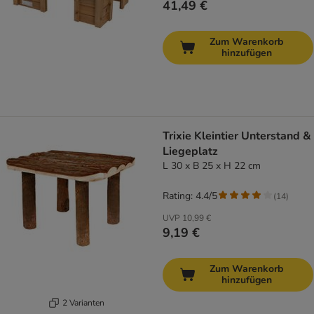
41,49 €
Zum Warenkorb
hinzufügen
Trixie Kleintier Unterstand &
Liegeplatz
L 30 x B 25 x H 22 cm
Rating: 4.4/5
(
14
)
UVP
10,99 €
9,19 €
Zum Warenkorb
hinzufügen
2 Varianten