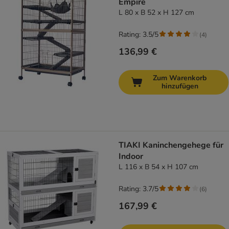
Empire
L 80 x B 52 x H 127 cm
Rating: 3.5/5
(
4
)
136,99 €
Zum Warenkorb
hinzufügen
TIAKI Kaninchengehege für
Indoor
L 116 x B 54 x H 107 cm
Rating: 3.7/5
(
6
)
167,99 €