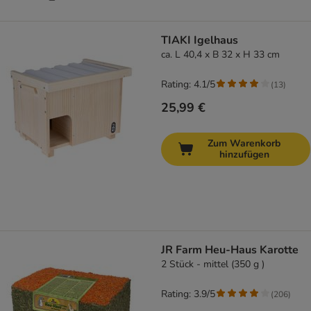
TIAKI Igelhaus
ca. L 40,4 x B 32 x H 33 cm
Rating: 4.1/5
(
13
)
25,99 €
Zum Warenkorb
hinzufügen
JR Farm Heu-Haus Karotte
2 Stück - mittel (350 g )
Rating: 3.9/5
(
206
)