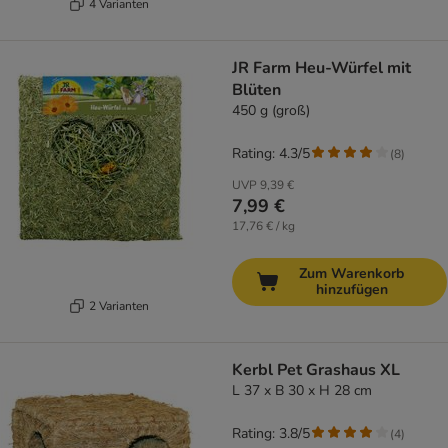
4 Varianten
JR Farm Heu-Würfel mit
Blüten
450 g (groß)
Rating: 4.3/5
(
8
)
UVP
9,39 €
7,99 €
17,76 € / kg
Zum Warenkorb
hinzufügen
2 Varianten
Kerbl Pet Grashaus XL
L 37 x B 30 x H 28 cm
Rating: 3.8/5
(
4
)