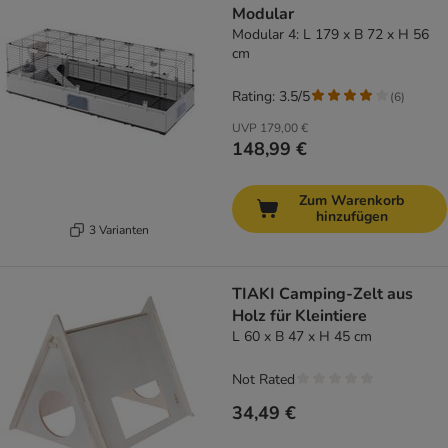
Modular
Modular 4: L 179 x B 72 x H 56
cm
Rating: 3.5/5
(
6
)
UVP
179,00 €
148,99 €
Zum Warenkorb
hinzufügen
3 Varianten
TIAKI Camping-Zelt aus
Holz für Kleintiere
L 60 x B 47 x H 45 cm
Not Rated
34,49 €