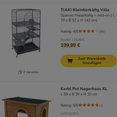
TIAKI Kleintierkäfig Villa
Sparset: Hauptkäfig + Add-on ( L
79 x B 52 x H 142 cm)
Rating: 4/5
(
99
)
Einzeln
115,48 €
109,99 €
Zum Warenkorb
hinzufügen
3 Varianten
Kerbl Pet Nagerhaus XL
L 59 x B 39 x H 30 cm
Rating: 5/5
(
3
)
UVP
54,99 €