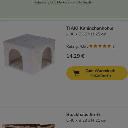
Mehr als 8.000 Markenprodukte für dich
TIAKI Kaninchenhöhle
L 36 x B 36 x H 25 cm
Rating: 4.6/5
(
8
)
14,29 €
Zum Warenkorb
hinzufügen
Blockhaus Jerrik
L 40 x B 23 x H 21 cm