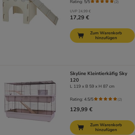
Rating: 5/5
(
2
)
UVP
24,99 €
17,29 €
Zum Warenkorb
hinzufügen
Skyline Kleintierkäfig Sky
120
L 119 x B 59 x H 87 cm
Rating: 4.5/5
(
2
)
129,99 €
Zum Warenkorb
hinzufügen