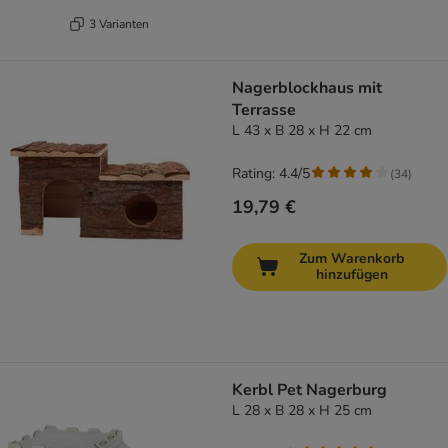
3 Varianten
Nagerblockhaus mit
Terrasse
L 43 x B 28 x H 22 cm
Rating: 4.4/5
(
34
)
19,79 €
Zum Warenkorb
hinzufügen
Kerbl Pet Nagerburg
L 28 x B 28 x H 25 cm