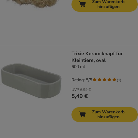
Zum Warenkorb
hinzufügen
Trixie Keramiknapf für
Kleintiere, oval
600 ml
Rating: 5/5
(
1
)
UVP
6,99 €
5,49 €
Zum Warenkorb
hinzufügen