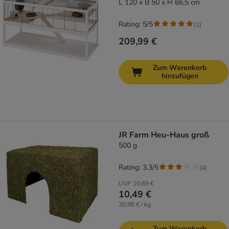
L 120 x B 50 x H 66,5 cm
Rating: 5/5
(
1
)
209,99 €
Zum Warenkorb
hinzufügen
JR Farm Heu-Haus groß
500 g
Rating: 3.3/5
(
4
)
UVP
10,69 €
10,49 €
20,98 € / kg
Zum Warenkorb