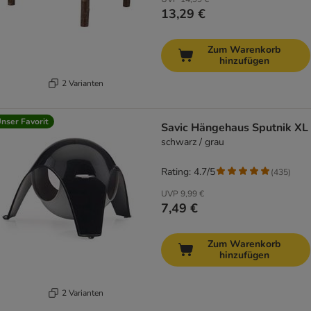
13,29 €
Zum Warenkorb
hinzufügen
2 Varianten
nser Favorit
Savic Hängehaus Sputnik XL
schwarz / grau
Rating: 4.7/5
(
435
)
UVP
9,99 €
7,49 €
Zum Warenkorb
hinzufügen
2 Varianten