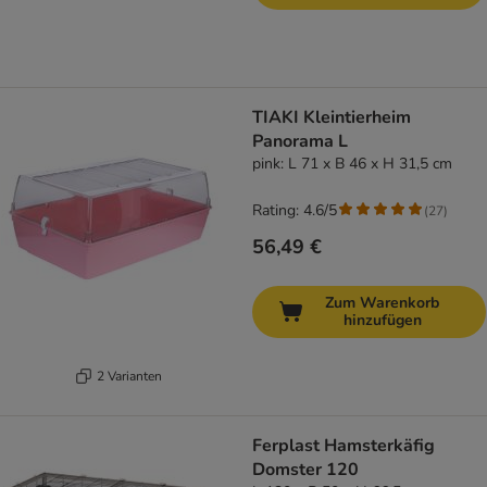
TIAKI Kleintierheim
Panorama L
pink: L 71 x B 46 x H 31,5 cm
Rating: 4.6/5
(
27
)
56,49 €
Zum Warenkorb
hinzufügen
2 Varianten
Ferplast Hamsterkäfig
Domster 120