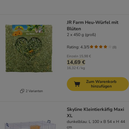
JR Farm Heu-Würfel mit
Blüten
2 x 450 g (groß)
Rating: 4.3/5
(
8
)
Einzeln
15,98 €
14,69 €
16,32 € / kg
Zum Warenkorb
hinzufügen
2 Varianten
Skyline Kleintierkäfig Maxi
XL
dunkelblau: L 100 x B 54 x H 44
cm