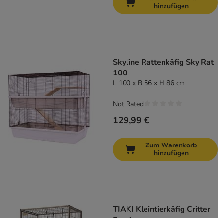
hinzufügen
Skyline Rattenkäfig Sky Rat
100
L 100 x B 56 x H 86 cm
Not Rated
129,99 €
Zum Warenkorb
hinzufügen
TIAKI Kleintierkäfig Critter