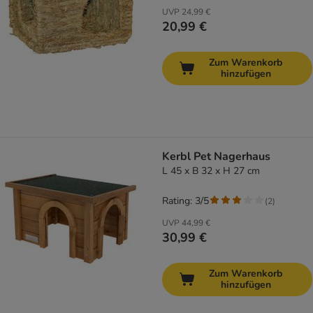
UVP
24,99 €
20,99 €
Zum Warenkorb
hinzufügen
Kerbl Pet Nagerhaus
L 45 x B 32 x H 27 cm
Rating: 3/5
(
2
)
UVP
44,99 €
30,99 €
Zum Warenkorb
hinzufügen