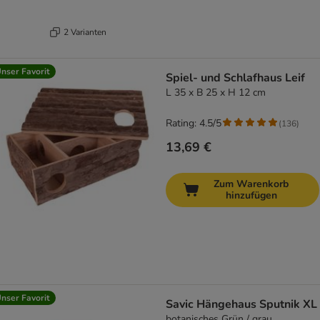
2 Varianten
nser Favorit
Spiel- und Schlafhaus Leif
L 35 x B 25 x H 12 cm
Rating: 4.5/5
(
136
)
13,69 €
Zum Warenkorb
hinzufügen
nser Favorit
Savic Hängehaus Sputnik XL
botanisches Grün / grau