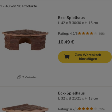
1 - 48 von 96 Produkte
product items have been changed
Eck-Spielhaus
L 42 x B 30/30 x H 15 cm
Rating: 4.2/5
(
555
)
10,49 €
Zum Warenkorb
hinzufügen
2 Varianten
Eck-Spielhaus
L 32 x B 21/21 x H 13 cm
Rating: 4.2/5
(
555
)