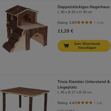
Doppelstöckiges Nagerhaus
L 30 x B 20 x H 30 cm
Rating: 3.9/5
(
110
)
11,29 €
Zum Warenkorb
hinzufügen
Trixie Kleintier Unterstand &
Liegeplatz
L 45 x B 27 x B 35 cm
Rating: 4.4/5
(
14
)
UVP
14,99 €