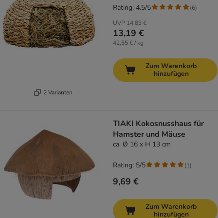
Rating: 4.5/5
(
6
)
UVP
14,89 €
13,19 €
42,55 € / kg
Zum Warenkorb
hinzufügen
2 Varianten
TIAKI Kokosnusshaus für
Hamster und Mäuse
ca. Ø 16 x H 13 cm
Rating: 5/5
(
1
)
9,69 €
Zum Warenkorb
hinzufügen