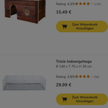
Rating: 4.3/5
(
130
)
15,49 €
Zum Warenkorb
hinzufügen
Trixie Indoorgehege
B 140 x T 70 x H 35 cm
Rating: 3.9/5
(
96
)
29,99 €
Zum Warenkorb
hinzufügen