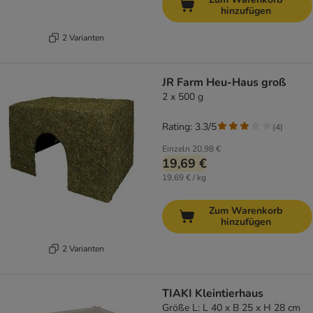
hinzufügen
2 Varianten
JR Farm Heu-Haus groß
2 x 500 g
Rating: 3.3/5
(
4
)
Einzeln
20,98 €
19,69 €
19,69 € / kg
Zum Warenkorb
hinzufügen
2 Varianten
TIAKI Kleintierhaus
Größe L: L 40 x B 25 x H 28 cm