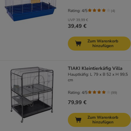
Rating: 4/5
(
4
)
UVP
39,99 €
39,49 €
Zum Warenkorb
hinzufügen
TIAKI Kleintierkäfig Villa
Hauptkäfig: L 79 x B 52 x H 99,5
cm
Rating: 4/5
(
99
)
79,99 €
Zum Warenkorb
hinzufügen