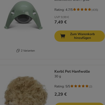
Rating: 4.7/5
(
435
)
UVP
9,99 €
7,49 €
Zum Warenkorb
hinzufügen
2 Varianten
Kerbl Pet Hanfwolle
30 g
Rating: 5/5
(
2
)
2,29 €