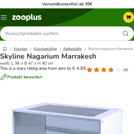
Versandkostenfrei ab 39€
Menü
Produkte
suchen
Kleintier
Kleintierkäfige
Rattenkäfig
Skyline Nagarium Marrakesh
Skyline Nagarium Marrakesh
weiß: L 96 x B 47 x H 40 cm
This is a stars rating area from zero to 5: 4.3/5
(
3
)
Produkt bewerten