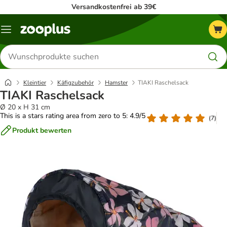
Versandkostenfrei ab 39€
Menü
Produkte
suchen
Kleintier
Käfigzubehör
Hamster
TIAKI Raschelsack
TIAKI Raschelsack
Ø 20 x H 31 cm
This is a stars rating area from zero to 5: 4.9/5
(
7
)
Produkt bewerten