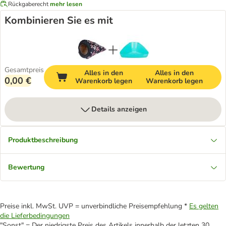
Rückgaberecht
mehr lesen
Kombinieren Sie es mit
Gesamtpreis
Alles in den
Alles in den
0,00 €
Warenkorb legen
Warenkorb legen
Details anzeigen
Produktbeschreibung
Bewertung
Preise inkl. MwSt. UVP = unverbindliche Preisempfehlung *
Es gelten
die Lieferbedingungen
"Sonst" = Der niedrigste Preis des Artikels innerhalb der letzten 30