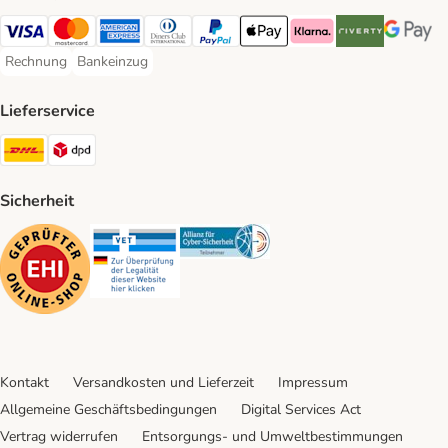
Visa Payment Method
Mastercard Payment Method
American Express Payment Method
Diners Club Payment Method
PayPal Payment Method
Apple Pay Payment Method
Klarna Payment Method
Riverty Payment 
Google P
Rechnung
Bankeinzug
Rechnung Payment Method
Bankeinzug Payment Method
Lieferservice
DHL Shipping Method
DPD Shipping Method
Sicherheit
Security
Security
Security
Kontakt
Versandkosten und Lieferzeit
Impressum
Allgemeine Geschäftsbedingungen
Digital Services Act
Vertrag widerrufen
Entsorgungs- und Umweltbestimmungen