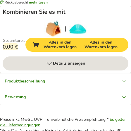
Rückgaberecht
mehr lesen
Kombinieren Sie es mit
Gesamtpreis
Alles in den
Alles in den
0,00 €
Warenkorb legen
Warenkorb legen
Details anzeigen
Produktbeschreibung
Bewertung
Preise inkl. MwSt. UVP = unverbindliche Preisempfehlung *
Es gelten
die Lieferbedingungen
"Sonst" = Der niedrigste Preis des Artikels innerhalb der letzten 30