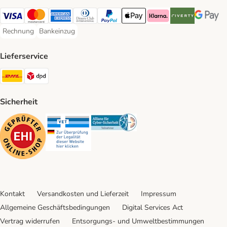
Visa Payment Method
Mastercard Payment Method
American Express Payment Method
Diners Club Payment Method
PayPal Payment Method
Apple Pay Payment Method
Klarna Payment Method
Riverty Payment 
Google P
Rechnung
Bankeinzug
Rechnung Payment Method
Bankeinzug Payment Method
Lieferservice
DHL Shipping Method
DPD Shipping Method
Sicherheit
Security
Security
Security
Kontakt
Versandkosten und Lieferzeit
Impressum
Allgemeine Geschäftsbedingungen
Digital Services Act
Vertrag widerrufen
Entsorgungs- und Umweltbestimmungen