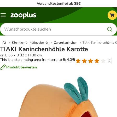
Versandkostenfrei ab 39€
Menü
Produkte
suchen
Kleintier
Käfigzubehör
Zwergkaninchen
TIAKI Kaninchenhöhle K
TIAKI Kaninchenhöhle Karotte
ca. L 36 x B 32 x H 30 cm
This is a stars rating area from zero to 5: 4.0/5
(
2
)
Produkt bewerten