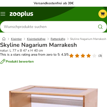
Versandkostenfrei ab 39€
Menü
Produkte
suchen
Kleintier
Kleintierkäfige
Rattenkäfig
Skyline Nagarium Marrakesh
Skyline Nagarium Marrakesh
natur: L 77 x B 47 x H 40 cm
This is a stars rating area from zero to 5: 4.3/5
(
3
)
Produkt bewerten