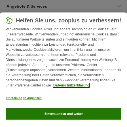
Angebote & Services
Land auswählen
Helfen Sie uns, zooplus zu verbessern!
Deutschland / DE
Wir verwenden Cookies, Pixel und andere Technologien (“Cookies”) auf
unserer Webseite. Wir verwenden unbedingt erforderliche Cookies, damit
Sie auf unserer Webseite surfen und einkaufen können. Mit Ihrem
Follow zooplus
Einverständnis möchten wir Leistungs-, Funktionelle- und
Marketingzwecke-Cookies aktivieren, um Ihre Erfahrung mit unserer
Webseite zu verbessern und Ihnen relevante Produkte und
Dienstleistungen zu zeigen, sowie zur Personalisierung von Werbung. Sie
können jederzeit Änderungen in unserem Präferenz-Center
(“Einstellungen anpassen”) vornehmen. Weitere Informationen über den für
die Verarbeitung Ihrer Daten Verantwortlichen, die verarbeiteten
personenbezogenen Daten und den Zweck der Verarbeitung finden Sie
unter Präferenz-Center sowie
Datenschutzerklärung
Kontakt
Versandkosten & Lieferzeit
Impressum
AGB
Einstellungen anpassen
Widerrufsformular
Energie- und Umweltbestimmungen
Zahlungsarten
Über uns
Partnerprogramme
Karriere
Corporate
Einverstanden und weiter
Website
Datenschutz
zooplus Magazin ist ein Produkt der zooplus SE © zooplus SE 2026