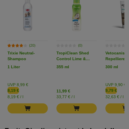
(20)
(0)
(
Trixie Neutral-
TropiClean Shed
Vetocanis
Shampoo
Control Lime &
Repellieren
Cocoa Shampoo
Floh- und Z
1 Liter
355 ml
300 ml
Shampoo fü
UVP 8,99 €
UVP 9,90 €
8,19 €
9,79 €
11,99 €
8,19 € / l
33,77 € / l
32,63 € / l