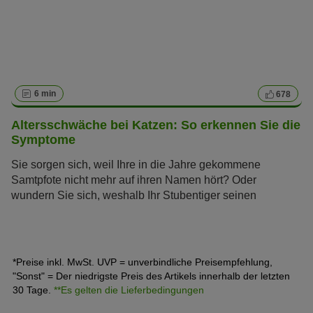
6 min
678
Altersschwäche bei Katzen: So erkennen Sie die
Symptome
Sie sorgen sich, weil Ihre in die Jahre gekommene
Samtpfote nicht mehr auf ihren Namen hört? Oder
wundern Sie sich, weshalb Ihr Stubentiger seinen
Futternapf nicht mehr auf Anhieb findet? Vermutlich hat
Ihre Katze ein stolzes Seniorenalter erreicht und braucht
jetzt besondere Pflege. Erfahren Sie, wie Sie die
Symptome von Altersschwäche bei Ihrer Katze frühzeitig
*Preise inkl. MwSt. UVP = unverbindliche Preisempfehlung,
erkennen und ihr ein altersgerechtes Leben bieten.
"Sonst" = Der niedrigste Preis des Artikels innerhalb der letzten
30 Tage.
**Es gelten die Lieferbedingungen