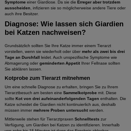
Symptome
einer Giardiose. Da sie die
Erreger aber trotzdem
ausscheiden
, infizieren sie so möglicherweise andere Tiere oder
auch ihre Besitzer.
Diagnose: Wie lassen sich Giardien
bei Katzen nachweisen?
Grundsätzlich sollten Sie Ihre Katze immer einem Tierarzt
vorstellen, wenn sie wiederholt oder über
mehr als zwei bis drei
Tage an Durchfall
leidet. Auch unspezifische Symptome wie
Abmagerung oder
geminderten Appetit
Ihrer Fellnase sollten
Sie abklären lassen.
Kotprobe zum Tierarzt mitnehmen
Um eine schnelle Diagnose zu erhalten, bringen Sie zu Ihrem
Tierarztbesuch am besten eine
Sammelkotprobe
mit. Diese
sollte
Kot von drei aufeinanderfolgenden Tagen
enthalten. Die
Katze scheidet die Giardien nicht kontinuierlich aus, deshalb
müssen immer
mehrere Proben untersucht
werden.
Mittlerweile stehen für Tierarztpraxen
Schnelltests
zur
Verfügung, um Giardien bei Katzen zu identifizieren. Innerhalb
von zehn bis 15 Minuten ist dann das Ergebnis ablesbar.