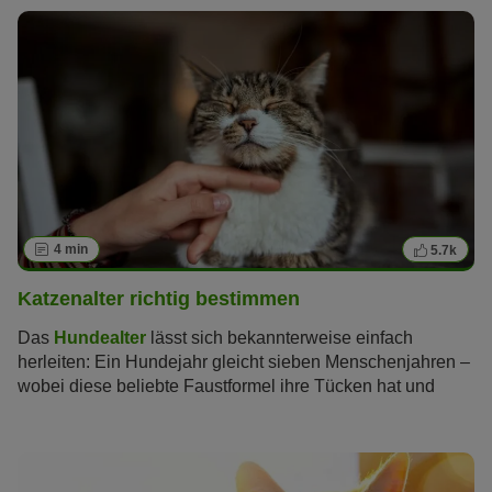
4 min
5.7k
Katzenalter richtig bestimmen
Das
Hundealter
lässt sich bekannterweise einfach
herleiten: Ein Hundejahr gleicht sieben Menschenjahren –
wobei diese beliebte Faustformel ihre Tücken hat und
inzwischen als veraltet gilt. Wie lässt sich aber das
Katzenalter bestimmen und in Menschenjahre
umrechnen? Wie alt werden Katzen überhaupt? Und ab
welchem Alter gelten Katzen als Senioren?