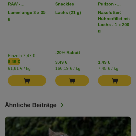
RAW -
Snackies
Purizon -
gefriergetrocknete
getreidefrei
Lammlunge 3 x 35
Lachs (21 g)
Nassfutter:
Snacks
g
Hühnerfillet mit
Lachs - 1 x 200
g
-20% Rabatt
Einzeln 7,47 €
6,49 €
3,49 €
1,49 €
61,81 € / kg
166,19 € / kg
7,45 € / kg
Ähnliche Beiträge