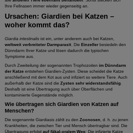
alle
anderen Tiere ebenfalls behandeln
. Sonst stecken sich
Ihre Fellnasen immer wieder gegenseitig an.
Ursachen: Giardien bei Katzen –
woher kommt das?
Giardia intestinalis
ist ein, unter anderem auch bei Katzen,
weltweit verbreiteter Darmparasit
. Die
Einzeller
besiedeln den
Dünndarm Ihrer Katze und lösen dadurch die typischen
Symptome aus.
Durch Zweiteilung der sogenannten Trophozoiten
im Dünndarm
der Katze
entstehen Giardien-Zysten. Diese scheidet die Katze
anschließend mit dem Kot aus und infiziert so weitere Tiere. Auch
außerhalb der Katze sind die
Zysten sehr widerstandsfähig
.
Deshalb ist eine Übertragung auch über Oberflächen und
kontaminierte Gegenstände möglich.
Wie übertragen sich Giardien von Katzen auf
Menschen?
Die sogenannte Giardiasis zählt zu den
Zoonosen
, d. h. zu jenen
Krankheiten, die zwischen Tier und Mensch übertragbar sind. Die
Übertragung erfolgt
auf fäkal-oralem Weg
: Die infizierte Katze