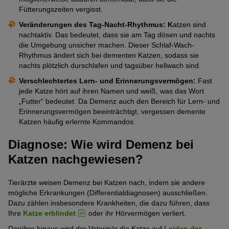
Fütterungszeiten vergisst.
Veränderungen des Tag-Nacht-Rhythmus: K
atzen sind
nachtaktiv. Das bedeutet, dass sie am Tag dösen und nachts
die Umgebung unsicher machen. Dieser Schlaf-Wach-
Rhythmus ändert sich bei dementen Katzen, sodass sie
nachts plötzlich durschlafen und tagsüber hellwach sind.
Verschlechtertes Lern- und Erinnerungsvermögen:
Fast
jede Katze hört auf ihren Namen und weiß, was das Wort
„Futter“ bedeutet. Da Demenz auch den Bereich für Lern- und
Erinnerungsvermögen beeinträchtigt, vergessen demente
Katzen häufig erlernte Kommandos.
Diagnose: Wie wird Demenz bei
Katzen nachgewiesen?
Tierärzte weisen Demenz bei Katzen nach, indem sie andere
mögliche Erkrankungen (Differentialdiagnosen) ausschließen.
Dazu zählen insbesondere Krankheiten, die dazu führen, dass
Ihre
Katze erblindet
oder ihr Hörvermögen verliert.
Darüber hinaus wird der Veterinär die Katze auf
Leiden der