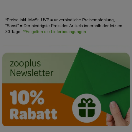
Ihre Katze ein stolzes Seniorenalter erreicht und braucht
jetzt besondere Pflege. Erfahren Sie, wie Sie die
Symptome von Altersschwäche bei Ihrer Katze frühzeitig
*Preise inkl. MwSt. UVP = unverbindliche Preisempfehlung,
erkennen und ihr ein altersgerechtes Leben bieten.
"Sonst" = Der niedrigste Preis des Artikels innerhalb der letzten
30 Tage.
**Es gelten die Lieferbedingungen