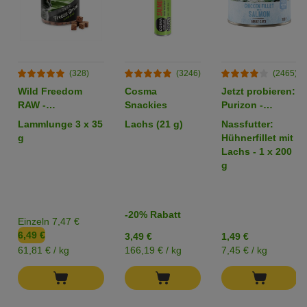
(328)
(3246)
(2465)
Wild Freedom
Cosma
Jetzt probieren:
RAW -
Snackies
Purizon -
gefriergetrocknete
getreidefrei
Lammlunge 3 x 35
Lachs (21 g)
Nassfutter:
Snacks
g
Hühnerfillet mit
Lachs - 1 x 200
g
-20% Rabatt
Einzeln 7,47 €
6,49 €
3,49 €
1,49 €
61,81 € / kg
166,19 € / kg
7,45 € / kg