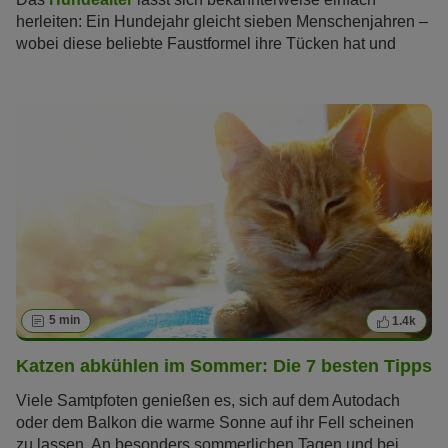
herleiten: Ein Hundejahr gleicht sieben Menschenjahren –
wobei diese beliebte Faustformel ihre Tücken hat und
inzwischen als veraltet gilt. Wie lässt sich aber das
Katzenalter bestimmen und in Menschenjahre
umrechnen? Wie alt werden Katzen überhaupt? Und ab
welchem Alter gelten Katzen als Senioren?
5 min
1.4k
Katzen abkühlen im Sommer: Die 7 besten Tipps
Viele Samtpfoten genießen es, sich auf dem Autodach
oder dem Balkon die warme Sonne auf ihr Fell scheinen
zu lassen. An besonders sommerlichen Tagen und bei