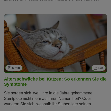
großer Hitze kommen aber auch Katzen an ihre Grenzen.
Wir haben die besten Sommer-Tipps für Sie
zusammengefasst, mit denen Sie Ihre Katze abkühlen
können.
6 min
678
Altersschwäche bei Katzen: So erkennen Sie die
Symptome
Sie sorgen sich, weil Ihre in die Jahre gekommene
Samtpfote nicht mehr auf ihren Namen hört? Oder
wundern Sie sich, weshalb Ihr Stubentiger seinen
Futternapf nicht mehr auf Anhieb findet? Vermutlich hat