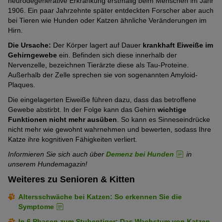
neurodegenerative Erkrankung erstmalig beim Menschen im Jahr
1906. Ein paar Jahrzehnte später entdeckten Forscher aber auch
bei Tieren wie Hunden oder Katzen ähnliche Veränderungen im
Hirn.
Die Ursache:
Der Körper lagert auf Dauer
krankhaft Eiweiße im
Gehirngewebe
ein. Befinden sich diese innerhalb der
Nervenzelle, bezeichnen Tierärzte diese als Tau-Proteine.
Außerhalb der Zelle sprechen sie von sogenannten Amyloid-
Plaques.
Die eingelagerten Eiweiße führen dazu, dass das betroffene
Gewebe abstirbt. In der Folge kann das Gehirn
wichtige
Funktionen nicht mehr ausüben
. So kann es Sinneseindrücke
nicht mehr wie gewohnt wahrnehmen und bewerten, sodass Ihre
Katze ihre kognitiven Fähigkeiten verliert.
Informieren Sie sich auch über
Demenz bei Hunden
in
unserem Hundemagazin!
Weiteres zu Senioren & Kitten
Altersschwäche bei Katzen: So erkennen Sie die
Symptome
In 6 Phasen zum Stubentiger: Das Wachstum von Katzen