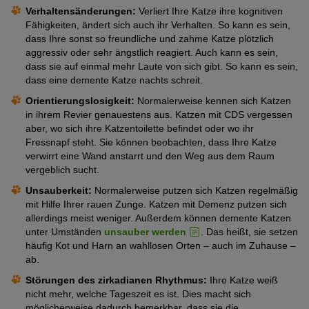
Verhaltensänderungen:
Verliert Ihre Katze ihre kognitiven
Fähigkeiten, ändert sich auch ihr Verhalten. So kann es sein,
dass Ihre sonst so freundliche und zahme Katze plötzlich
aggressiv oder sehr ängstlich reagiert. Auch kann es sein,
dass sie auf einmal mehr Laute von sich gibt. So kann es sein,
dass eine demente Katze nachts schreit.
Orientierungslosigkeit:
Normalerweise kennen sich Katzen
in ihrem Revier genauestens aus. Katzen mit CDS vergessen
aber, wo sich ihre Katzentoilette befindet oder wo ihr
Fressnapf steht. Sie können beobachten, dass Ihre Katze
verwirrt eine Wand anstarrt und den Weg aus dem Raum
vergeblich sucht.
Unsauberkeit:
Normalerweise putzen sich Katzen regelmäßig
mit Hilfe Ihrer rauen Zunge. Katzen mit Demenz putzen sich
allerdings meist weniger. Außerdem können demente Katzen
unter Umständen
unsauber werden
. Das heißt, sie setzen
häufig Kot und Harn an wahllosen Orten – auch im Zuhause –
ab.
Störungen des zirkadianen Rhythmus:
Ihre Katze weiß
nicht mehr, welche Tageszeit es ist. Dies macht sich
möglicherweise dadurch bemerkbar, dass sie die