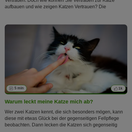
Vertrauen. Doch wie können Sie Vertrauen zur Katze
aufbauen und wie zeigen Katzen Vertrauen? Die
Samtpfoten gelten als unabhängig und schwer
durchschaubar, doch diese fünf Verhaltensweisen verraten
Ihnen, ob und wie sehr Ihre Katze Ihnen vertraut.
5 min
1k
Warum leckt meine Katze mich ab?
Wer zwei Katzen kennt, die sich besonders mögen, kann
diese mit etwas Glück bei der gegenseitigen Fellpflege
beobachten. Dann lecken die Katzen sich gegenseitig
hingebungsvoll ab. Doch viel Katzenbesitzer fragen sich