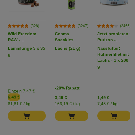
(328)
(3247)
(2465)
Wild Freedom
Cosma
Jetzt probieren:
RAW -
Snackies
Purizon -
gefriergetrocknete
getreidefrei
Lammlunge 3 x 35
Lachs (21 g)
Nassfutter:
Snacks
g
Hühnerfillet mit
Lachs - 1 x 200
g
-20% Rabatt
Einzeln 7,47 €
6,49 €
3,49 €
1,49 €
61,81 € / kg
166,19 € / kg
7,45 € / kg