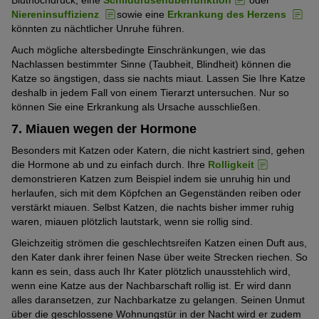
Bluthochdruck, eine
Schilddrüsenüberfunktion
oder
Niereninsuffizienz
sowie eine
Erkrankung des Herzens
könnten zu nächtlicher Unruhe führen.
Auch mögliche altersbedingte Einschränkungen, wie das
Nachlassen bestimmter Sinne (Taubheit, Blindheit) können die
Katze so ängstigen, dass sie nachts miaut. Lassen Sie Ihre Katze
deshalb in jedem Fall von einem Tierarzt untersuchen. Nur so
können Sie eine Erkrankung als Ursache ausschließen.
7. Miauen wegen der Hormone
Besonders mit Katzen oder Katern, die nicht kastriert sind, gehen
die Hormone ab und zu einfach durch. Ihre
Rolligkeit
demonstrieren Katzen zum Beispiel indem sie unruhig hin und
herlaufen, sich mit dem Köpfchen an Gegenständen reiben oder
verstärkt miauen. Selbst Katzen, die nachts bisher immer ruhig
waren, miauen plötzlich lautstark, wenn sie rollig sind.
Gleichzeitig strömen die geschlechtsreifen Katzen einen Duft aus,
den Kater dank ihrer feinen Nase über weite Strecken riechen. So
kann es sein, dass auch Ihr Kater plötzlich unausstehlich wird,
wenn eine Katze aus der Nachbarschaft rollig ist. Er wird dann
alles daransetzen, zur Nachbarkatze zu gelangen. Seinen Unmut
über die geschlossene Wohnungstür in der Nacht wird er zudem