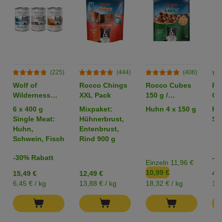
(225)
(444)
(406)
Wolf of
Rocco Chings
Rocco Cubes
Ro
Wilderness
XXL Pack
150 g /
Or
Adult -
Sparpaket %
6 x 400 g
Mixpaket:
Huhn 4 x 150 g
Hü
Mixpaket
Single Meat:
Hühnerbrust,
Str
Huhn,
Entenbrust,
Schwein, Fisch
Rind 900 g
-30% Rabatt
-2
Einzeln 11,96 €
10,99 €
15,49 €
12,49 €
4,2
6,45 € / kg
13,88 € / kg
18,32 € / kg
17,