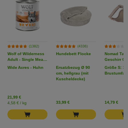
(1382)
(4336)
(
Wolf of Wilderness
Hundebett Flocke
Nomad Tale
Adult - Single Meat
Geschirr Ca
6 x 800 g
sand
Wide Acres - Huhn
Ersatzbezug Ø 90
Größe S: 32
cm, hellgrau (mit
Brustumfan
Kuscheldecke)
21,99 €
33,99 €
14,79 €
4,58 € / kg