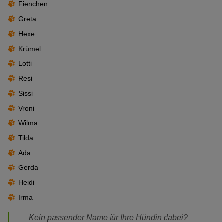
Fienchen
Zoya
Saki = Blüte
Lulu
Greta
Hoshi = Stern
Camille
Hexe
Odette
Krümel
Amélie
Lotti
Resi
Sissi
Vroni
Wilma
Tilda
Ada
Gerda
Heidi
Irma
Kein passender Name für Ihre Hündin dabei?