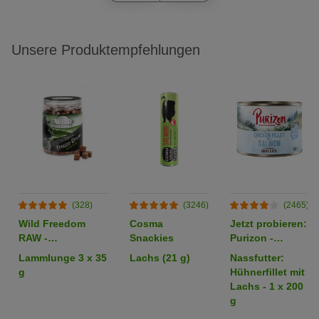
Unsere Produktempfehlungen
(328)
(3246)
(2465)
Wild Freedom
Cosma
Jetzt probieren:
RAW -
Snackies
Purizon -
gefriergetrocknete
getreidefrei
Lammlunge 3 x 35
Lachs (21 g)
Nassfutter:
Snacks
g
Hühnerfillet mit
Lachs - 1 x 200
g