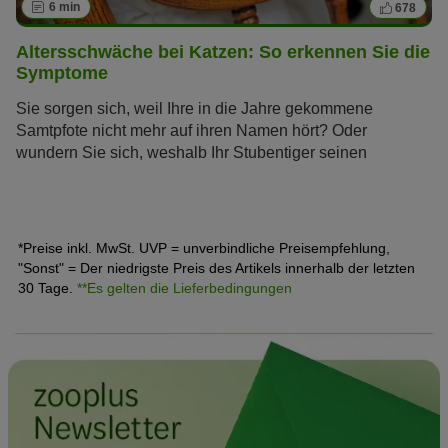
6 min
678
Altersschwäche bei Katzen: So erkennen Sie die
Symptome
Sie sorgen sich, weil Ihre in die Jahre gekommene
Samtpfote nicht mehr auf ihren Namen hört? Oder
wundern Sie sich, weshalb Ihr Stubentiger seinen
Futternapf nicht mehr auf Anhieb findet? Vermutlich hat
Ihre Katze ein stolzes Seniorenalter erreicht und braucht
jetzt besondere Pflege. Erfahren Sie, wie Sie die
Symptome von Altersschwäche bei Ihrer Katze frühzeitig
*Preise inkl. MwSt. UVP = unverbindliche Preisempfehlung,
erkennen und ihr ein altersgerechtes Leben bieten.
"Sonst" = Der niedrigste Preis des Artikels innerhalb der letzten
30 Tage.
**Es gelten die Lieferbedingungen