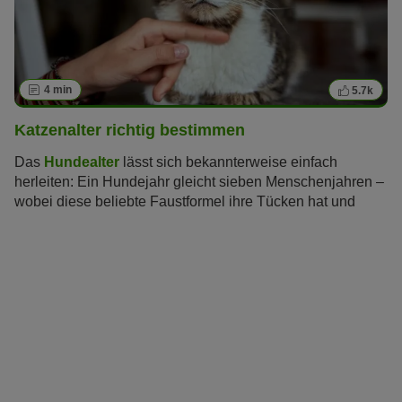
4 min
5.7k
Katzenalter richtig bestimmen
Das
Hundealter
lässt sich bekannterweise einfach
herleiten: Ein Hundejahr gleicht sieben Menschenjahren –
wobei diese beliebte Faustformel ihre Tücken hat und
inzwischen als veraltet gilt. Wie lässt sich aber das
Katzenalter bestimmen und in Menschenjahre
umrechnen? Wie alt werden Katzen überhaupt? Und ab
welchem Alter gelten Katzen als Senioren?