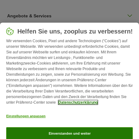
Angebote & Services
Land auswählen
Helfen Sie uns, zooplus zu verbessern!
Deutschland / DE
Wir verwenden Cookies, Pixel und andere Technologien (“Cookies”) auf
unserer Webseite. Wir verwenden unbedingt erforderliche Cookies, damit
Sie auf unserer Webseite surfen und einkaufen können. Mit Ihrem
Follow zooplus
Einverständnis möchten wir Leistungs-, Funktionelle- und
Marketingzwecke-Cookies aktivieren, um Ihre Erfahrung mit unserer
Webseite zu verbessern und Ihnen relevante Produkte und
Dienstleistungen zu zeigen, sowie zur Personalisierung von Werbung. Sie
können jederzeit Änderungen in unserem Präferenz-Center
(“Einstellungen anpassen”) vornehmen. Weitere Informationen über den für
die Verarbeitung Ihrer Daten Verantwortlichen, die verarbeiteten
personenbezogenen Daten und den Zweck der Verarbeitung finden Sie
unter Präferenz-Center sowie
Datenschutzerklärung
Kontakt
Versandkosten & Lieferzeit
Impressum
AGB
Einstellungen anpassen
Widerrufsformular
Energie- und Umweltbestimmungen
Zahlungsarten
Über uns
Partnerprogramme
Karriere
Corporate
Einverstanden und weiter
Website
Datenschutz