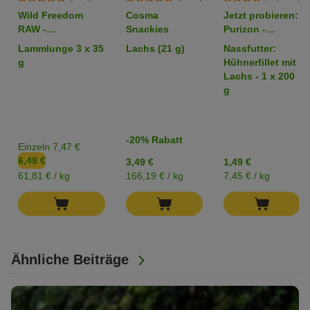
Wild Freedom
Cosma
Jetzt probieren:
RAW -
Snackies
Purizon -
gefriergetrocknete
getreidefrei
Lammlunge 3 x 35
Lachs (21 g)
Nassfutter:
Snacks
g
Hühnerfillet mit
Lachs - 1 x 200
g
-20% Rabatt
Einzeln 7,47 €
6,49 €
3,49 €
1,49 €
61,81 € / kg
166,19 € / kg
7,45 € / kg
Ähnliche Beiträge