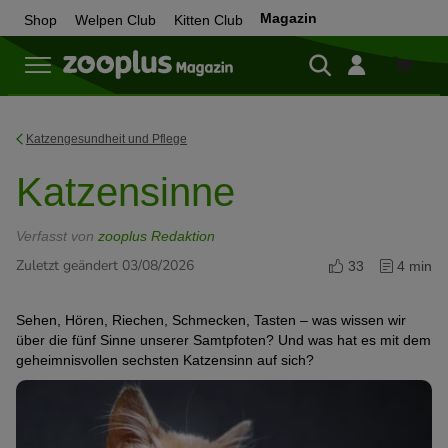
Magazin
Shop
Welpen Club
Kitten Club
Zum
Shop
Katzengesundheit und Pflege
Katzensinne
Verfasst von
zooplus Redaktion
Zuletzt geändert 03/08/2026
33
4 min
Sehen, Hören, Riechen, Schmecken, Tasten – was wissen wir
über die fünf Sinne unserer Samtpfoten? Und was hat es mit dem
geheimnisvollen sechsten Katzensinn auf sich?