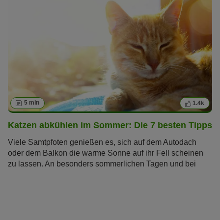
welchem Alter gelten Katzen als Senioren?
5 min
1.4k
Katzen abkühlen im Sommer: Die 7 besten Tipps
Viele Samtpfoten genießen es, sich auf dem Autodach
oder dem Balkon die warme Sonne auf ihr Fell scheinen
zu lassen. An besonders sommerlichen Tagen und bei
großer Hitze kommen aber auch Katzen an ihre Grenzen.
Wir haben die besten Sommer-Tipps für Sie
zusammengefasst, mit denen Sie Ihre Katze abkühlen
können.