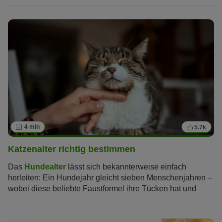
4 min
5.7k
Katzenalter richtig bestimmen
Das
Hundealter
lässt sich bekannterweise einfach
herleiten: Ein Hundejahr gleicht sieben Menschenjahren –
wobei diese beliebte Faustformel ihre Tücken hat und
inzwischen als veraltet gilt. Wie lässt sich aber das
Katzenalter bestimmen und in Menschenjahre
umrechnen? Wie alt werden Katzen überhaupt? Und ab