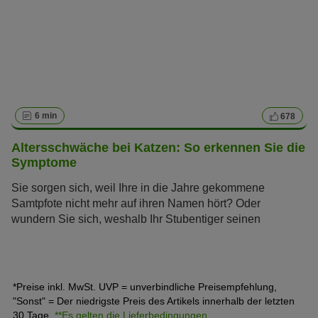
6 min
678
Altersschwäche bei Katzen: So erkennen Sie die
Symptome
Sie sorgen sich, weil Ihre in die Jahre gekommene
Samtpfote nicht mehr auf ihren Namen hört? Oder
wundern Sie sich, weshalb Ihr Stubentiger seinen
Futternapf nicht mehr auf Anhieb findet? Vermutlich hat
Ihre Katze ein stolzes Seniorenalter erreicht und braucht
jetzt besondere Pflege. Erfahren Sie, wie Sie die
Symptome von Altersschwäche bei Ihrer Katze frühzeitig
*Preise inkl. MwSt. UVP = unverbindliche Preisempfehlung,
erkennen und ihr ein altersgerechtes Leben bieten.
"Sonst" = Der niedrigste Preis des Artikels innerhalb der letzten
30 Tage.
**Es gelten die Lieferbedingungen