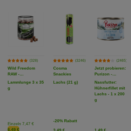
(328)
(3246)
(2465)
Wild Freedom
Cosma
Jetzt probieren:
RAW -
Snackies
Purizon -
gefriergetrocknete
getreidefrei
Lammlunge 3 x 35
Lachs (21 g)
Nassfutter:
Snacks
g
Hühnerfillet mit
Lachs - 1 x 200
g
-20% Rabatt
Einzeln 7,47 €
6,49 €
3,49 €
1,49 €