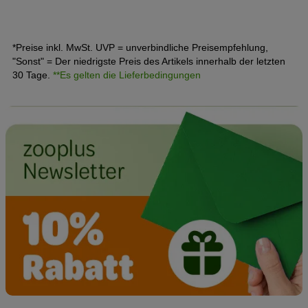
mit Energie und Nährstoffen versorgt wird, ist die richtige
Kitten Ernährung von großer Bedeutung. Lesen Sie hier,
wie Sie Ihr Kitten richtig füttern und was es rund um
*Preise inkl. MwSt. UVP = unverbindliche Preisempfehlung,
Futterart und Futtermenge zu beachten gibt.
"Sonst" = Der niedrigste Preis des Artikels innerhalb der letzten
30 Tage.
**Es gelten die Lieferbedingungen