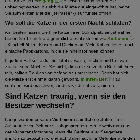
Ihre Katze soll
Freigang
genießen? Dann sollten Sie
unbedingt warten, bis sich die Mieze gut eingewöhnt hat, bevor
Sie zum ersten Mal die (Terrassen-) Tür für sie öffnen.
Wo soll die Katze in der ersten Nacht schlafen?
Am besten lassen Sie Ihre Katze ihren Schlafplatz selbst wählen.
Bieten Sie ihr mehrere gemütliche Schlafstellen wie
Körbchen
, Kuschelhöhlen, Kissen und Decken an. Viele Katzen lieben auch
einfache Pappkartons, in die sie hineinspringen können.
In jedem Fall sollte der Schlafplatz warm, trocken und frei von
Zugluft sein. Möchten Sie nicht, dass die Katze das Bett mit Ihnen
teilt, sollten Sie dies von Anfang an unterbinden. Denn hat sich
die Mieze erst einmal daran gewöhnt,
in Ihrem Bett
zu
schlafen, wird es schwer, ihr dies wieder abzutrainieren.
Sind Katzen traurig, wenn sie den
Besitzer wechseln?
Lange wurden unseren Vierbeinern sämtliche Gefühle – mit
Ausnahme von Schmerz – abgesprochen. Heute weiß man aus
der Verhaltensforschung, dass die Gehirne aller Säugetiere
ähnlich aufgebaut sind und sich daher auch ihr Gefühlsempfinden