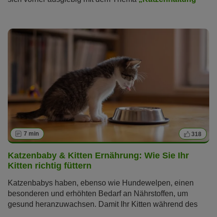
zu beschäftigen
. Doch aus niedlichen Kätzchen werden
Katzen mit Bedürfnissen, die Sie die nächsten 15 bis 20
Jahre begleiten. Der Einzug eines Kittens oder einer
erwachsenen Katze sollte darum wohlüberlegt sein! Diese
„10 Dinge, die Sie wissen sollten, bevor Sie eine Katze
kaufen“ helfen Ihnen bei der Entscheidungsfindung.
7 min
318
Katzenbaby & Kitten Ernährung: Wie Sie Ihr
Kitten richtig füttern
Katzenbabys haben, ebenso wie Hundewelpen, einen
besonderen und erhöhten Bedarf an Nährstoffen, um
gesund heranzuwachsen. Damit Ihr Kitten während des
schnellen Wachstums in den ersten Monaten ausreichend