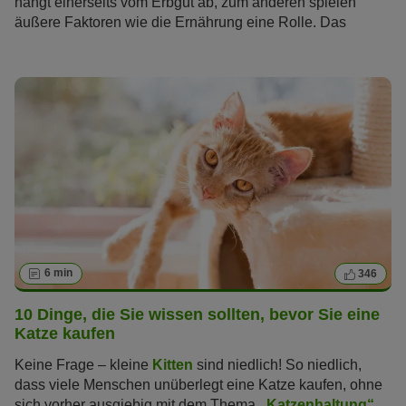
hängt einerseits vom Erbgut ab, zum anderen spielen
äußere Faktoren wie die Ernährung eine Rolle. Das
Wachstum von Katzen verläuft dabei in sechs Phasen. Mit
dem Wissen über die verschiedenen Wachstumsphasen
können Sie Ihrem Kätzchen den perfekten Start ins Leben
ermöglichen und es bestmöglich beim Erwachsenwerden
unterstützen.
6 min
346
10 Dinge, die Sie wissen sollten, bevor Sie eine
Katze kaufen
Keine Frage – kleine
Kitten
sind niedlich! So niedlich,
dass viele Menschen unüberlegt eine Katze kaufen, ohne
sich vorher ausgiebig mit dem Thema
„Katzenhaltung“