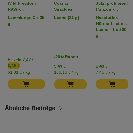
Wild Freedom
Cosma
Jetzt probieren:
RAW -
Snackies
Purizon -
gefriergetrocknete
getreidefrei
Lammlunge 3 x 35
Lachs (21 g)
Nassfutter:
Snacks
g
Hühnerfillet mit
Lachs - 1 x 200
g
-20% Rabatt
Einzeln 7,47 €
6,49 €
3,49 €
1,49 €
61,81 € / kg
166,19 € / kg
7,45 € / kg
Ähnliche Beiträge