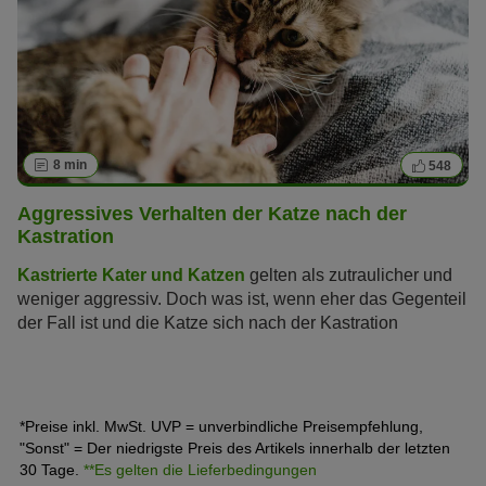
8 min
548
Aggressives Verhalten der Katze nach der
Kastration
Kastrierte Kater und Katzen
gelten als zutraulicher und
weniger aggressiv. Doch was ist, wenn eher das Gegenteil
der Fall ist und die Katze sich nach der Kastration
aggressiv verhält? Wir erläutern, welche Gründe dahinter
stecken und wie Sie Ihrer Katze in dieser Situation helfen.
*Preise inkl. MwSt. UVP = unverbindliche Preisempfehlung,
"Sonst" = Der niedrigste Preis des Artikels innerhalb der letzten
30 Tage.
**Es gelten die Lieferbedingungen