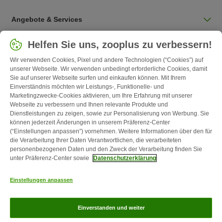
Angebote & Services
Land auswählen
Helfen Sie uns, zooplus zu verbessern!
Deutschland / DE
Wir verwenden Cookies, Pixel und andere Technologien (“Cookies”) auf
unserer Webseite. Wir verwenden unbedingt erforderliche Cookies, damit
Sie auf unserer Webseite surfen und einkaufen können. Mit Ihrem
Follow zooplus
Einverständnis möchten wir Leistungs-, Funktionelle- und
Marketingzwecke-Cookies aktivieren, um Ihre Erfahrung mit unserer
Webseite zu verbessern und Ihnen relevante Produkte und
Dienstleistungen zu zeigen, sowie zur Personalisierung von Werbung. Sie
können jederzeit Änderungen in unserem Präferenz-Center
(“Einstellungen anpassen”) vornehmen. Weitere Informationen über den für
die Verarbeitung Ihrer Daten Verantwortlichen, die verarbeiteten
personenbezogenen Daten und den Zweck der Verarbeitung finden Sie
unter Präferenz-Center sowie
Datenschutzerklärung
Kontakt
Versandkosten & Lieferzeit
Impressum
AGB
Einstellungen anpassen
Widerrufsformular
Energie- und Umweltbestimmungen
Zahlungsarten
Über uns
Partnerprogramme
Karriere
Corporate
Einverstanden und weiter
Website
Datenschutz