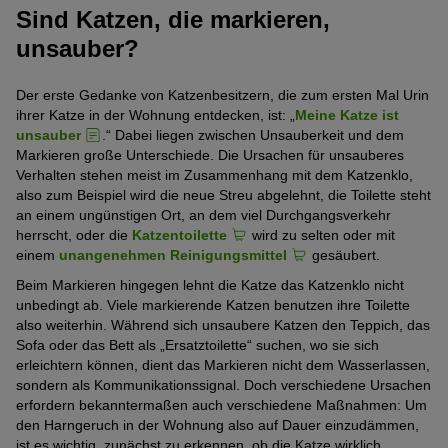
Sind Katzen, die markieren,
unsauber?
Der erste Gedanke von Katzenbesitzern, die zum ersten Mal Urin
ihrer Katze in der Wohnung entdecken, ist: „
Meine Katze ist
unsauber
.“ Dabei liegen zwischen Unsauberkeit und dem
Markieren große Unterschiede. Die Ursachen für unsauberes
Verhalten stehen meist im Zusammenhang mit dem Katzenklo,
also zum Beispiel wird die neue Streu abgelehnt, die Toilette steht
an einem ungünstigen Ort, an dem viel Durchgangsverkehr
herrscht, oder die
Katzentoilette
wird zu selten oder mit
einem
unangenehmen Reinigungsmittel
gesäubert.
Beim Markieren hingegen lehnt die Katze das Katzenklo nicht
unbedingt ab. Viele markierende Katzen benutzen ihre Toilette
also weiterhin. Während sich unsaubere Katzen den Teppich, das
Sofa oder das Bett als „Ersatztoilette“ suchen, wo sie sich
erleichtern können, dient das Markieren nicht dem Wasserlassen,
sondern als Kommunikationssignal. Doch verschiedene Ursachen
erfordern bekanntermaßen auch verschiedene Maßnahmen: Um
den Harngeruch in der Wohnung also auf Dauer einzudämmen,
ist es wichtig, zunächst zu erkennen, ob die Katze wirklich