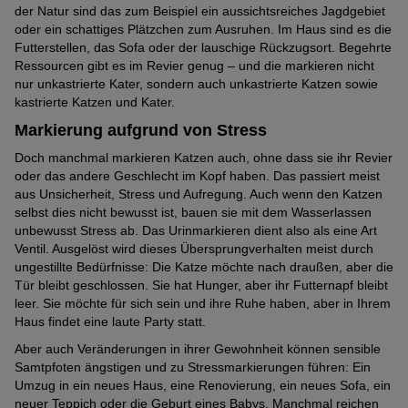
der Natur sind das zum Beispiel ein aussichtsreiches Jagdgebiet
oder ein schattiges Plätzchen zum Ausruhen. Im Haus sind es die
Futterstellen, das Sofa oder der lauschige Rückzugsort. Begehrte
Ressourcen gibt es im Revier genug – und die markieren nicht
nur unkastrierte Kater, sondern auch unkastrierte Katzen sowie
kastrierte Katzen und Kater.
Markierung aufgrund von Stress
Doch manchmal markieren Katzen auch, ohne dass sie ihr Revier
oder das andere Geschlecht im Kopf haben. Das passiert meist
aus Unsicherheit, Stress und Aufregung. Auch wenn den Katzen
selbst dies nicht bewusst ist, bauen sie mit dem Wasserlassen
unbewusst Stress ab. Das Urinmarkieren dient also als eine Art
Ventil. Ausgelöst wird dieses Übersprungverhalten meist durch
ungestillte Bedürfnisse: Die Katze möchte nach draußen, aber die
Tür bleibt geschlossen. Sie hat Hunger, aber ihr Futternapf bleibt
leer. Sie möchte für sich sein und ihre Ruhe haben, aber in Ihrem
Haus findet eine laute Party statt.
Aber auch Veränderungen in ihrer Gewohnheit können sensible
Samtpfoten ängstigen und zu Stressmarkierungen führen: Ein
Umzug in ein neues Haus, eine Renovierung, ein neues Sofa, ein
neuer Teppich oder die Geburt eines Babys. Manchmal reichen