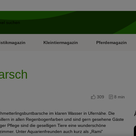
istikmagazin
Kleintiermagazin
Pferdemagazin
arsch
309
8 min
metterlingsbuntbarsche im klaren Wasser in Ufernähe. Die
hillern in allen Regenbogenfarben und sind gern gesehene Gäste
ger Pflege sind die geselligen Tiere eine wunderschöne
zimmer. Unter Aquarienfreunden auch kurz als „Rami“