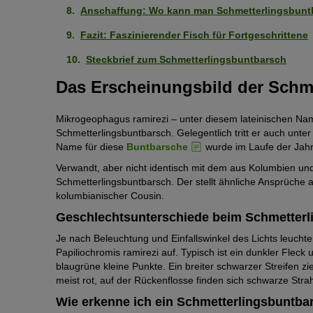
Anschaffung: Wo kann man Schmetterlingsbunt
Fazit: Faszinierender Fisch für Fortgeschrittene
Steckbrief zum Schmetterlingsbuntbarsch
Das Erscheinungsbild der Schm
Mikrogeophagus ramirezi – unter diesem lateinischen N
Schmetterlingsbuntbarsch. Gelegentlich tritt er auch unter
Name für diese
Buntbarsche
wurde im Laufe der Jah
Verwandt, aber nicht identisch mit dem aus Kolumbien un
Schmetterlingsbuntbarsch. Der stellt ähnliche Ansprüche an
kolumbianischer Cousin.
Geschlechtsunterschiede beim Schmetterl
Je nach Beleuchtung und Einfallswinkel des Lichts leuc
Papiliochromis ramirezi auf. Typisch ist ein dunkler Fleck
blaugrüne kleine Punkte. Ein breiter schwarzer Streifen zi
meist rot, auf der Rückenflosse finden sich schwarze Stra
Wie erkenne ich ein Schmetterlingsbuntb