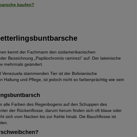
barsche kaufen?
etterlingsbuntbarsche
amen kennt der Fachmann den südamerikanischen
 der Bezeichnung „Papiliochromis ramirezi“ auf. Der lateinische
re mehrmals geändert.
d Venezuela stammenden Tier ist der Bolivianische
 Haltung und Pflege, ist jedoch nicht so farbenprächtig wie sein
ingsbuntbarsch
hten alle Farben des Regenbogens auf den Schuppen des
 unter der Rückenflosse, darum herum finden sich oft blaue oder
eht sich vom Nacken bis zur Kehle hinab. Die Bauchflosse ist
hlen.
arschweibchen?