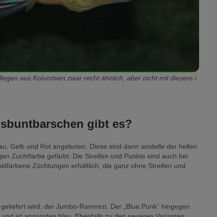
legen aus Kolumbien zwar recht ähnlich, aber nicht mit diesem i
gsbuntbarschen gibt es?
u, Gelb und Rot angeboten. Diese sind dann anstelle der hellen
igen Zuchtfarbe gefärbt. Die Streifen und Punkte sind auch bei
ldfarbene Züchtungen erhältlich, die ganz ohne Streifen und
 geliefert wird: der Jumbo-Ramirezi. Der „Blue Punk“ hingegen
g und ist ansonsten blau. Ebenfalls zu den neueren Varianten