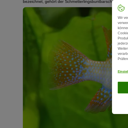
bezeichnet, gehört der Schmetterlingsbuntbarsch zu den 
Wir ve
verwen
können
Cookie
Produk
jederz
Weiter
verarb
Präfer
Einste