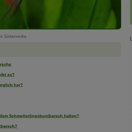
aus Südamerika.
arsche
ibt es?
nglich her?
 dem Schmetterlingsbuntbarsch halten?
ntbarsch?