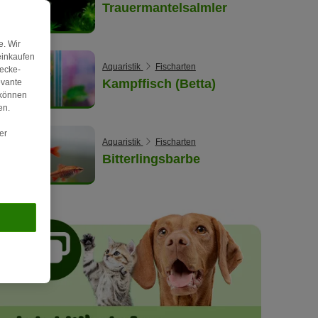
Trauermantelsalmler
. Wir
einkaufen
Aquaristik
Fischarten
wecke-
Kampffisch (Betta)
evante
 können
en.
er
Aquaristik
Fischarten
Bitterlingsbarbe