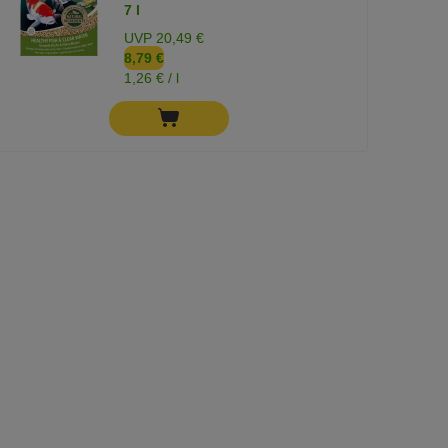
7 l
UVP 20,49 €
8,79 €
1,26 € / l