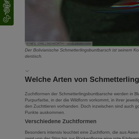
© NEIL CHILLINGWORTH / stock.adobe.com
Der Bolivianische Schmetterlingsbuntbarsch ist seinem Kol
dentisch.
Welche Arten von Schmetterlin
Zuchtformen der Schmetterlingsbuntbarsche werden in Bla
Purpurfarbe, in der die Wildform vorkommt, in ihrer jeweil
den Zuchttieren vorhanden. Doch inzwischen sind auch go
Punkte auskommen.
Verschiedene Zuchtformen
Besonders intensiv leuchtet eine Zuchtform, die aus Asien
zeigt von der Stirn bis zur Rückenflosse eine rote Färbun