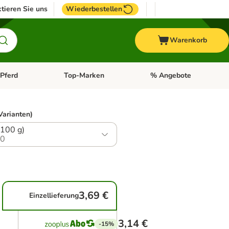
tieren Sie uns
Wiederbestellen
Warenkorb
Pferd
Top-Marken
% Angebote
: Fisch
tegorie-Menü öffnen: Vogel
Kategorie-Menü öffnen: Pferd
Kategorie-Menü öffnen: T
Varianten)
(100 g)
.0
3,69 €
Einzellieferung
3,14 €
-15%