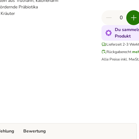
ein aus Truthahn, kalorienarm
ördernde Präbiotika
 Kräuter
Du sammelst
Produkt
Lieferzeit 2-3 Werk
Rückgaberecht
meh
Alle Preise inkl. MwSt
fehlung
Bewertung