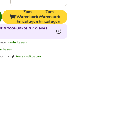
Zum
Zum
Warenkorb
Warenkorb
hinzufügen
hinzufügen
 4 zooPunkte für dieses
tage.
mehr lesen
r lesen
.
ggf. zzgl.
Versandkosten