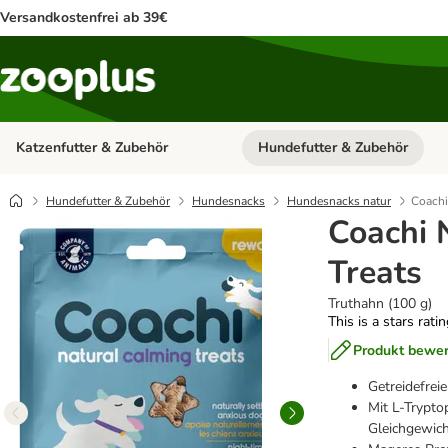
Versandkostenfrei ab 39€
Katzenfutter & Zubehör
Hundefutter & Zubehör
Kategorie-Menü öffnen: Katzenf
Hundefutter & Zubehör
Hundesnacks
Hundesnacks natur
Coachi
Coachi 
Treats
Truthahn (100 g)
This is a stars rati
Produkt bewe
Getreidefrei
Mit L-Trypto
Gleichgewic