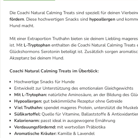
Die Coachi Natural Calming Treats sind speziell für deinen Vierbe
fördern
. Diese hochwertigen Snacks sind
hypoallergen
und kommen
Hund macht.
Mit einer Extraportion Truthahn bieten sie deinem Liebling mageres
ist. Mit
L-Tryptophan
enthalten die Coachi Natural Calming Treats 
Glückshormons Serotonin beteiligt ist. Zusätzlich sorgen aromatis
Akzeptanz bei deinem Hund.
Coachi Natural Calming Treats im Überblick:
Hochwertige Snacks für Hunde
Entwickelt zur Unterstützung des emotionalen Gleichgewichts
Mit L-Trytophan:
natürliche Aminosäure, an der Bildung des Glü
Hypoallergen:
gut bekömmliche Rezeptur ohne Getreide
Viel Truthahn:
spendet mageres Protein, unterstützt die Muskel
Süßkartoffel:
Quelle für Vitamine, Ballaststoffe & Antioxidantie
Kalorienarm:
passt ideal in ausgewogene Ernährung
Verdauungsfördernd:
mit wertvollen Präbiotika
Aromatische Kräuter:
Kamille & Lavendel