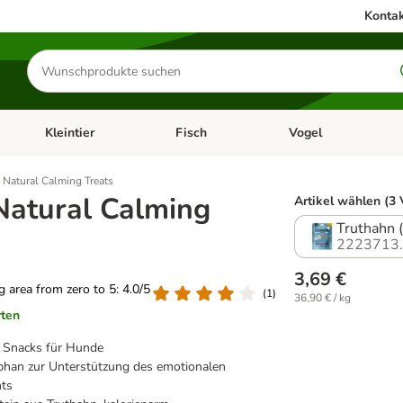
Kontak
Produkte
suchen
Kleintier
Fisch
Vogel
utter & Zubehör
Kategorie-Menü öffnen: Hundefutter & Zubehör
Kategorie-Menü öffnen: Kleintier
Kategorie-Menü öffnen
Ka
 Natural Calming Treats
Natural Calming
Artikel wählen (3 
Truthahn 
2223713
3,69 €
ng area from zero to 5: 4.0/5
(
1
)
36,90 € / kg
rten
e Snacks für Hunde
phan zur Unterstützung des emotionalen
hts