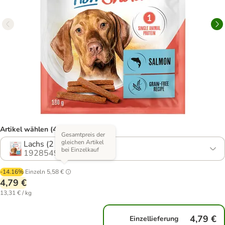
Artikel wählen (4 Varianten)
Gesamtpreis der
gleichen Artikel
Lachs (2 x 180 g)
bei Einzelkauf
1928549.3
-14.16%
Einzeln
5,58 €
4,79 €
13,31 € / kg
4,79 €
Einzellieferung