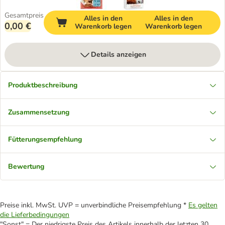
Gesamtpreis
Alles in den
Alles in den
0,00 €
Warenkorb legen
Warenkorb legen
Details anzeigen
Produktbeschreibung
Zusammensetzung
Fütterungsempfehlung
Bewertung
Preise inkl. MwSt. UVP = unverbindliche Preisempfehlung *
Es gelten
die Lieferbedingungen
"Sonst" = Der niedrigste Preis des Artikels innerhalb der letzten 30