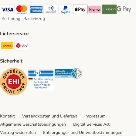
Visa Payment Method
Mastercard Payment Method
American Express Payment Method
Diners Club Payment Method
PayPal Payment Method
Apple Pay Payment Method
Klarna Payment Method
Riverty Payment 
Google P
Rechnung
Bankeinzug
Rechnung Payment Method
Bankeinzug Payment Method
Lieferservice
DHL Shipping Method
DPD Shipping Method
Sicherheit
Security
Security
Security
Kontakt
Versandkosten und Lieferzeit
Impressum
Allgemeine Geschäftsbedingungen
Digital Services Act
Vertrag widerrufen
Entsorgungs- und Umweltbestimmungen