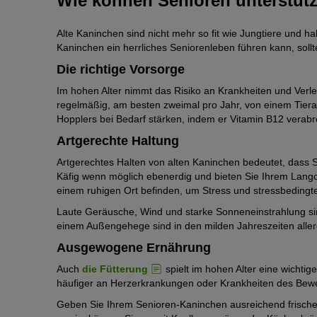
Wie können Senioren unterstüt
Alte Kaninchen sind nicht mehr so fit wie Jungtiere und 
Kaninchen ein herrliches Seniorenleben führen kann, sollt
Die richtige Vorsorge
Im hohen Alter nimmt das Risiko an Krankheiten und Verlet
regelmäßig, am besten zweimal pro Jahr, von einem Tier
Hopplers bei Bedarf stärken, indem er Vitamin B12 verabre
Artgerechte Haltung
Artgerechtes Halten von alten Kaninchen bedeutet, dass S
Käfig wenn möglich ebenerdig und bieten Sie Ihrem Langoh
einem ruhigen Ort befinden, um Stress und stressbedingt
Laute Geräusche, Wind und starke Sonneneinstrahlung sind
einem Außengehege sind in den milden Jahreszeiten allerd
Ausgewogene Ernährung
Auch
die Fütterung
spielt im hohen Alter eine wichtig
häufiger an Herzerkrankungen oder Krankheiten des Bew
Geben Sie Ihrem Senioren-Kaninchen ausreichend frisches 