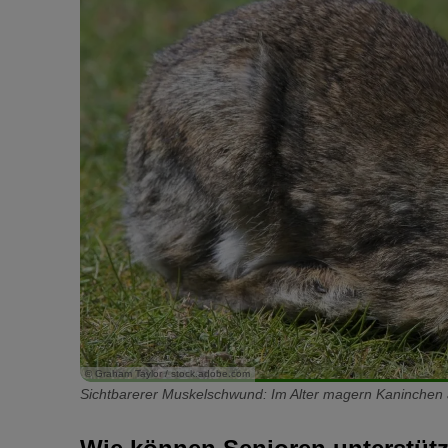
© Graham Taylor / stock.adobe.com
Sichtbarerer Muskelschwund: Im Alter magern Kaninchen 