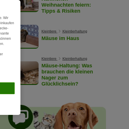
Weihnachten feiern:
Tipps & Risiken
. Wir
einkaufen
wecke-
Kleintiere
Kleintierhaltung
evante
Mäuse im Haus
 können
en.
er
Kleintiere
Kleintierhaltung
Mäuse-Haltung: Was
brauchen die kleinen
Nager zum
Glücklichsein?