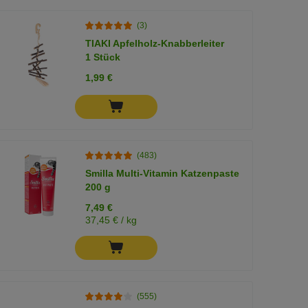
(3)
TIAKI Apfelholz-Knabberleiter
1 Stück
1,99 €
(483)
Smilla Multi-Vitamin Katzenpaste
200 g
7,49 €
37,45 € / kg
(555)