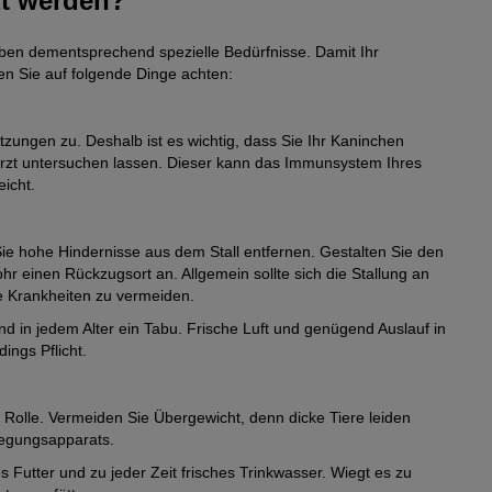
zt werden?
haben dementsprechend spezielle Bedürfnisse. Damit Ihr
en Sie auf folgende Dinge achten:
zungen zu. Deshalb ist es wichtig, dass Sie Ihr Kaninchen
arzt untersuchen lassen. Dieser kann das Immunsystem Ihres
icht.
ie hohe Hindernisse aus dem Stall entfernen. Gestalten Sie den
r einen Rückzugsort an. Allgemein sollte sich die Stallung an
e Krankheiten zu vermeiden.
 in jedem Alter ein Tabu. Frische Luft und genügend Auslauf in
ings Pflicht.
e Rolle. Vermeiden Sie Übergewicht, denn dicke Tiere leiden
egungsapparats.
Futter und zu jeder Zeit frisches Trinkwasser. Wiegt es zu