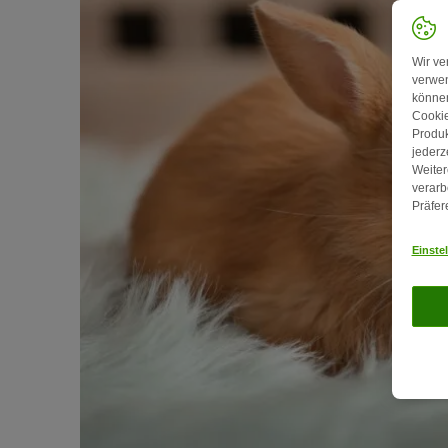
Wir ve
verwen
können
Cookie
Produk
jederz
Weiter
verarb
Präfer
Einste