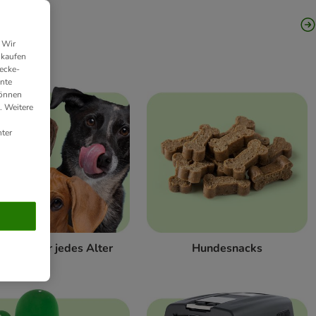
 Wir
nkaufen
ecke-
ante
können
. Weitere
ter
odukte für jedes Alter
Hundesnacks