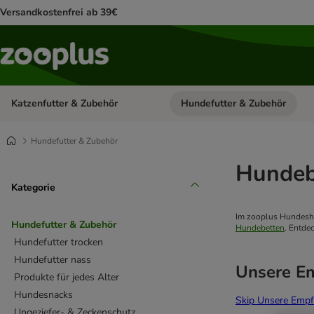
Versandkostenfrei ab 39€
Katzenfutter & Zubehör
Hundefutter & Zubehör
Kategorie-Menü öffnen: Katzenf
Hundefutter & Zubehör
Hundeb
Kategorie
Im zooplus Hundesho
Hundefutter & Zubehör
Hundebetten
. Entdec
Hundefutter trocken
Hundefutter nass
Unsere E
Produkte für jedes Alter
Hundesnacks
Skip Unsere Empf
Ungeziefer- & Zeckenschutz