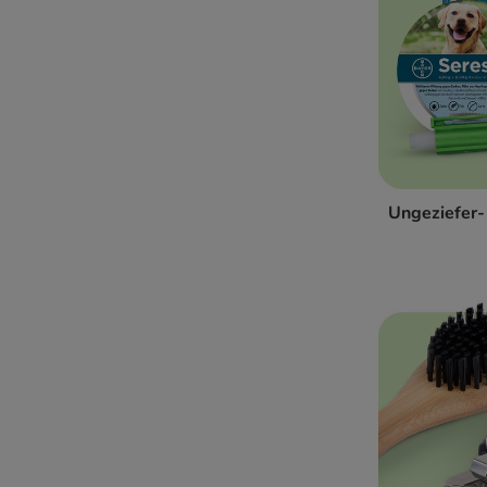
Senior-Hundefutter
GPS Tracker, Kamera & Co
Intelligenzspielzeug für Hunde
Beruhigungsmittel für Hunde
Genesung & Rehabilitation
Futter nach Rasse & Größe
Erstausstattung
Ungeziefer-
Trainingszubehör komplett
Pet Parents - Alles für Dich
Home & Living
Geschenke Für Hunde
WARNER BROS COLLECTION