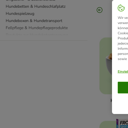
Hundebetten & Hundeschlafplatz
Hundespielzeug
Wir ve
Hundeboxen & Hundetransport
verwen
Fellpflege & Hundepflegeprodukte
können
Cookie
Produkte zur Hundekotentsorgung
Produk
Hundewindeln & Hundetoiletten
jederz
Inform
Reinigungsprodukte
person
Zahnpflege für Hunde
sowie
Diätfutter
Ergänzungsfutter
Einste
Leinen, Halsbänder & Geschirre
Hundebekleidung
Fressnapf
BARF & Frostfutter
Hundefu
Hundetraining & Hundesport Zubehör
Hundehütten & Hundehäuser
Hundekäfige, Ausläufe & Absperrgitter
Welpen & junge Hunde