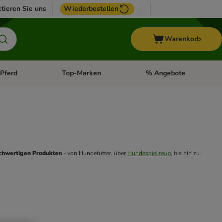
tieren Sie uns
Wiederbestellen
Warenkorb
Pferd
Top-Marken
% Angebote
: Fisch
tegorie-Menü öffnen: Vogel
Kategorie-Menü öffnen: Pferd
Kategorie-Menü öffnen: T
chwertigen Produkten
 - von Hundefutter, über 
Hundespielzeug
, bis hin zu 