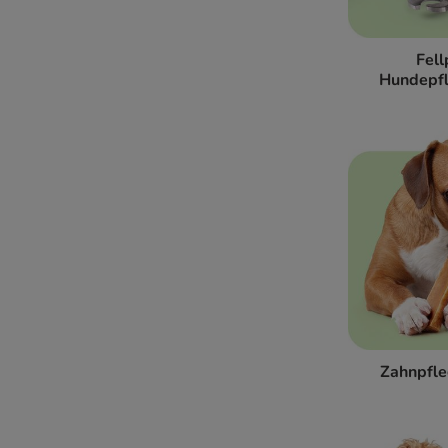
Fell
Hundepf
Zahnpfle