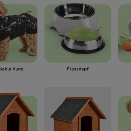
bekleidung
Fressnapf