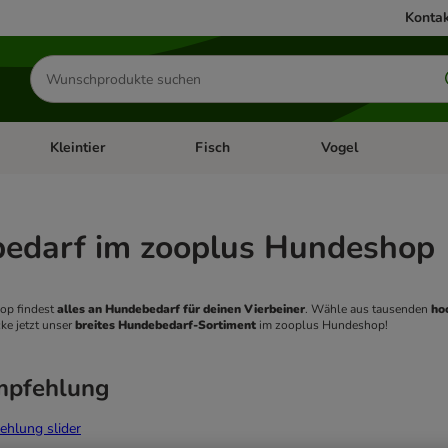
Kontak
Produkte
suchen
Kleintier
Fisch
Vogel
utter & Zubehör
Kategorie-Menü öffnen: Hundefutter & Zubehör
Kategorie-Menü öffnen: Kleintier
Kategorie-Menü öffnen
Ka
edarf im zooplus Hundeshop
p findest 
alles an Hundebedarf für deinen Vierbeiner
. Wähle aus tausenden 
ho
ke jetzt unser
 breites Hundebedarf-Sortiment
 im zooplus Hundeshop! 
mpfehlung
ehlung slider