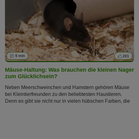
9 min
201
Mäuse-Haltung: Was brauchen die kleinen Nager
zum Glücklichsein?
Neben Meerschweinchen und Hamstern gehören Mäuse
bei Kleintierfreunden zu den beliebtesten Haustieren.
Denn es gibt sie nicht nur in vielen hübschen Farben, die
Tiere zeigen auch ein interessantes Sozialverhalten. Doch
die Mäuse-Haltung erfordert Fingerspitzengefühl: Welche
Ansprüche stellen die Nager an Unterbringung, Futter und
Beschäftigung?