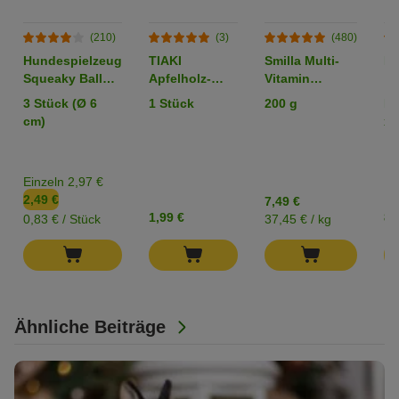
(210)
(3)
(480)
Hundespielzeug
TIAKI
Smilla Multi-
Ec
Squeaky Ball
Apfelholz-
Vitamin
aus TPR
Knabberleiter
Katzenpaste
3 Stück (Ø 6
1 Stück
200 g
L 
cm)
x 
Einzeln 2,97 €
2,49 €
7,49 €
1,99 €
8,
0,83 € / Stück
37,45 € / kg
Ähnliche Beiträge