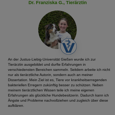
Dr. Franziska G., Tierärztin
Stellen Sie einen 25 Zentimeter hohen Putzeimer mit der
Öffnung nach oben in die Nähe des Mäuselochs.
Platzieren Sie eine Untertasse oder eine kleine Schale im
Eimer.
Legen Sie einen schmackhaften Köder (z. B. Brot, Käse) auf
die Untertasse.
Bauen Sie mit Holz oder Büchern eine Treppe, damit die
Mäuse in den Eimer gelangen können.
Indem Sie einige kleine Futterstücke auf die Treppe legen,
An der Justus-Liebig-Universität Gießen wurde ich zur
erhöhen Sie die Chance, die Maus in den Eimer zu locken.
Tierärztin ausgebildet und durfte Erfahrungen in
verschiedensten Bereichen sammeln. Seitdem arbeite ich nicht
Wenn die Maus in den Eimer fällt, sollten Sie sie so schnell
nur als tierärztliche Autorin, sondern auch an meiner
wie möglich mit einer Zeitschrift oder einem Handtuch
Dissertation. Mein Ziel ist es, Tiere vor krankheitserregenden
abdecken und die Maus ins Freie bringen.
bakteriellen Erregern zukünftig besser zu schützen. Neben
meinem tierärztlichen Wissen teile ich meine eigenen
Erfahrungen als glückliche Hundebesitzerin. Dadurch kann ich
Ängste und Probleme nachvollziehen und zugleich über diese
aufklären.