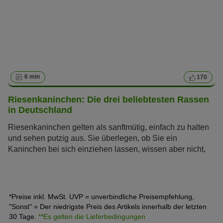
6 min
170
Riesenkaninchen: Die drei beliebtesten Rassen
in Deutschland
Riesenkaninchen gelten als sanftmütig, einfach zu halten
und sehen putzig aus. Sie überlegen, ob Sie ein
Kaninchen bei sich einziehen lassen, wissen aber nicht,
welche Rasse es sein soll? Wir stellen Ihnen im
Folgenden die drei beliebtesten Riesenkaninchen
Deutschlands vor.
*Preise inkl. MwSt. UVP = unverbindliche Preisempfehlung,
"Sonst" = Der niedrigste Preis des Artikels innerhalb der letzten
30 Tage.
**Es gelten die Lieferbedingungen