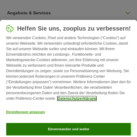
Angebote & Services
Land auswählen
Helfen Sie uns, zooplus zu verbessern!
Deutschland / DE
Wir verwenden Cookies, Pixel und andere Technologien (“Cookies”) auf
unserer Webseite. Wir verwenden unbedingt erforderliche Cookies, damit
Sie auf unserer Webseite surfen und einkaufen können. Mit Ihrem
Follow zooplus
Einverständnis möchten wir Leistungs-, Funktionelle- und
Marketingzwecke-Cookies aktivieren, um Ihre Erfahrung mit unserer
Webseite zu verbessern und Ihnen relevante Produkte und
Dienstleistungen zu zeigen, sowie zur Personalisierung von Werbung. Sie
können jederzeit Änderungen in unserem Präferenz-Center
(“Einstellungen anpassen”) vornehmen. Weitere Informationen über den für
die Verarbeitung Ihrer Daten Verantwortlichen, die verarbeiteten
personenbezogenen Daten und den Zweck der Verarbeitung finden Sie
unter Präferenz-Center sowie
Datenschutzerklärung
Kontakt
Versandkosten & Lieferzeit
Impressum
AGB
Einstellungen anpassen
Widerrufsformular
Energie- und Umweltbestimmungen
Zahlungsarten
Über uns
Partnerprogramme
Karriere
Corporate
Einverstanden und weiter
Website
Datenschutz