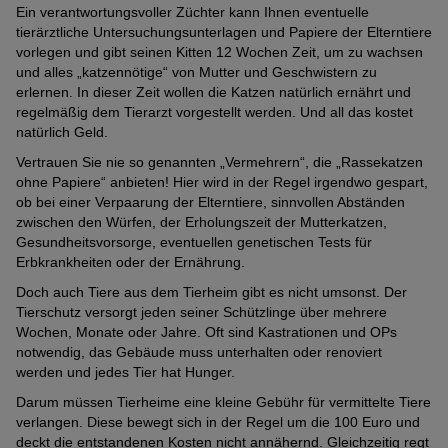
Ein verantwortungsvoller Züchter kann Ihnen eventuelle
tierärztliche Untersuchungsunterlagen und Papiere der Elterntiere
vorlegen und gibt seinen Kitten 12 Wochen Zeit, um zu wachsen
und alles „katzennötige“ von Mutter und Geschwistern zu
erlernen. In dieser Zeit wollen die Katzen natürlich ernährt und
regelmäßig dem Tierarzt vorgestellt werden. Und all das kostet
natürlich Geld.
Vertrauen Sie nie so genannten „Vermehrern“, die „Rassekatzen
ohne Papiere“ anbieten! Hier wird in der Regel irgendwo gespart,
ob bei einer Verpaarung der Elterntiere, sinnvollen Abständen
zwischen den Würfen, der Erholungszeit der Mutterkatzen,
Gesundheitsvorsorge, eventuellen genetischen Tests für
Erbkrankheiten oder der Ernährung.
Doch auch Tiere aus dem Tierheim gibt es nicht umsonst. Der
Tierschutz versorgt jeden seiner Schützlinge über mehrere
Wochen, Monate oder Jahre. Oft sind Kastrationen und OPs
notwendig, das Gebäude muss unterhalten oder renoviert
werden und jedes Tier hat Hunger.
Darum müssen Tierheime eine kleine Gebühr für vermittelte Tiere
verlangen. Diese bewegt sich in der Regel um die 100 Euro und
deckt die entstandenen Kosten nicht annähernd. Gleichzeitig regt