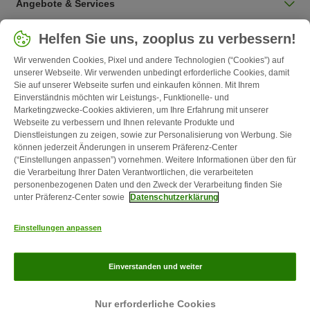
Angebote & Services
Land auswählen
Helfen Sie uns, zooplus zu verbessern!
Deutschland / DE
Wir verwenden Cookies, Pixel und andere Technologien (“Cookies”) auf
unserer Webseite. Wir verwenden unbedingt erforderliche Cookies, damit
Sie auf unserer Webseite surfen und einkaufen können. Mit Ihrem
Follow zooplus
Einverständnis möchten wir Leistungs-, Funktionelle- und
Marketingzwecke-Cookies aktivieren, um Ihre Erfahrung mit unserer
Webseite zu verbessern und Ihnen relevante Produkte und
Dienstleistungen zu zeigen, sowie zur Personalisierung von Werbung. Sie
können jederzeit Änderungen in unserem Präferenz-Center
(“Einstellungen anpassen”) vornehmen. Weitere Informationen über den für
die Verarbeitung Ihrer Daten Verantwortlichen, die verarbeiteten
personenbezogenen Daten und den Zweck der Verarbeitung finden Sie
unter Präferenz-Center sowie
Datenschutzerklärung
Kontakt
Versandkosten & Lieferzeit
Impressum
AGB
Einstellungen anpassen
Widerrufsformular
Energie- und Umweltbestimmungen
Zahlungsarten
Über uns
Partnerprogramme
Karriere
Corporate
Einverstanden und weiter
Website
Datenschutz
zooplus Magazin ist ein Produkt der zooplus SE © zooplus SE 2026
Nur erforderliche Cookies