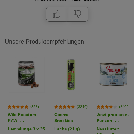
Unsere Produktempfehlungen
(328)
(3246)
(2465)
Wild Freedom
Cosma
Jetzt probieren:
RAW -
Snackies
Purizon -
gefriergetrocknete
getreidefrei
Lammlunge 3 x 35
Lachs (21 g)
Nassfutter:
Snacks