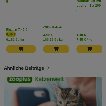
g
Hühnerfillet mit
Lachs - 1 x 200
g
-20% Rabatt
Einzeln 7,47 €
6,49 €
3,49 €
1,49 €
61,81 € / kg
166,19 € / kg
7,45 € / kg
Ähnliche Beiträge