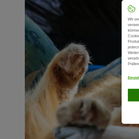
Wir ve
verwen
können
Cookie
Produk
jederz
Weiter
verarb
Präfer
Einste