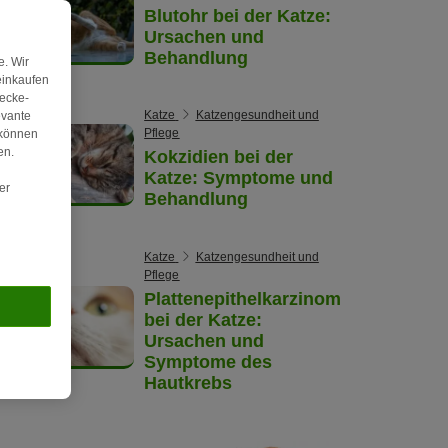
Blutohr bei der Katze:
Ursachen und
Behandlung
. Wir
einkaufen
wecke-
Katze
Katzengesundheit und
evante
Pflege
 können
en.
Kokzidien bei der
Katze: Symptome und
er
Behandlung
Katze
Katzengesundheit und
Pflege
Plattenepithelkarzinom
bei der Katze:
Ursachen und
Symptome des
Hautkrebs