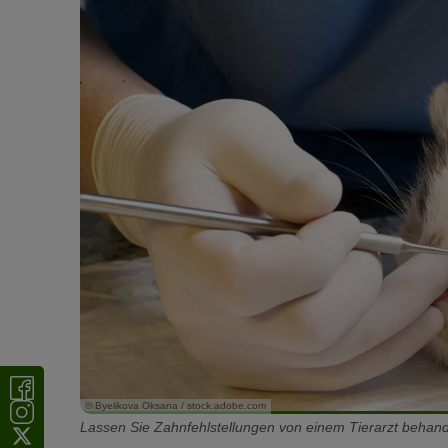
© Byelikova Oksana / stock.adobe.com
Lassen Sie Zahnfehlstellungen von einem Tierarzt behand