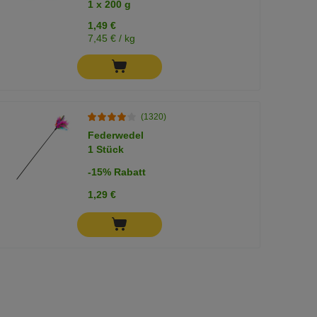
1 x 200 g
1,49 €
7,45 € / kg
(1320)
Federwedel
1 Stück
-15% Rabatt
1,29 €