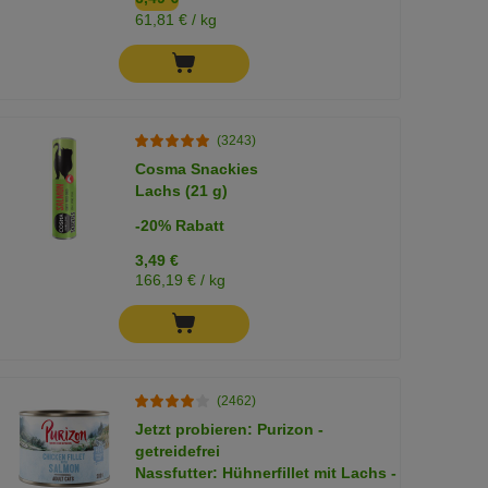
61,81 € / kg
(3243)
Cosma Snackies
Lachs (21 g)
-20% Rabatt
3,49 €
166,19 € / kg
(2462)
Jetzt probieren: Purizon -
getreidefrei
Nassfutter: Hühnerfillet mit Lachs -