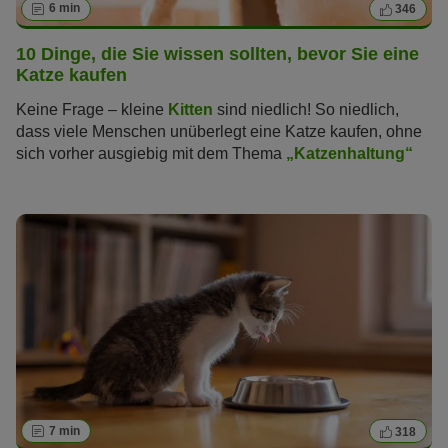
6 min
346
10 Dinge, die Sie wissen sollten, bevor Sie eine
Katze kaufen
Keine Frage – kleine
Kitten
sind niedlich! So niedlich,
dass viele Menschen unüberlegt eine Katze kaufen, ohne
sich vorher ausgiebig mit dem Thema
„Katzenhaltung“
zu beschäftigen
. Doch aus niedlichen Kätzchen werden
Katzen mit Bedürfnissen, die Sie die nächsten 15 bis 20
Jahre begleiten. Der Einzug eines Kittens oder einer
erwachsenen Katze sollte darum wohlüberlegt sein! Diese
„10 Dinge, die Sie wissen sollten, bevor Sie eine Katze
kaufen“ helfen Ihnen bei der Entscheidungsfindung.
7 min
318