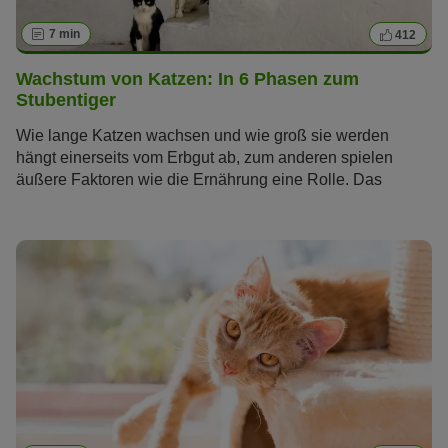
7 min
412
Wachstum von Katzen: In 6 Phasen zum
Stubentiger
Wie lange Katzen wachsen und wie groß sie werden
hängt einerseits vom Erbgut ab, zum anderen spielen
äußere Faktoren wie die Ernährung eine Rolle. Das
Wachstum von Katzen verläuft dabei in sechs Phasen. Mit
dem Wissen über die verschiedenen Wachstumsphasen
können Sie Ihrem Kätzchen den perfekten Start ins Leben
ermöglichen und es bestmöglich beim Erwachsenwerden
unterstützen.