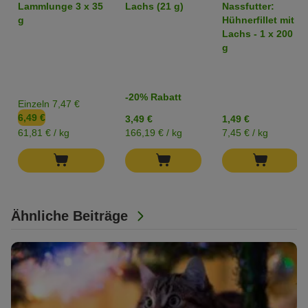
gefriergetrocknete
getreidefrei
Lammlunge 3 x 35
Lachs (21 g)
Nassfutter:
Snacks
g
Hühnerfillet mit
Lachs - 1 x 200
g
-20% Rabatt
Einzeln 7,47 €
6,49 €
3,49 €
1,49 €
61,81 € / kg
166,19 € / kg
7,45 € / kg
Ähnliche Beiträge