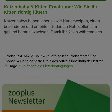
Katzenbaby & Kitten Ernährung: Wie Sie Ihr
Kitten richtig füttern
Katzenbabys haben, ebenso wie Hundewelpen, einen
besonderen und erhöhten Bedarf an Nährstoffen, um
gesund heranzuwachsen. Damit Ihr Kitten während des
schnellen Wachstums in den ersten Monaten ausreichend
mit Energie und Nährstoffen versorgt wird, ist die richtige
Kitten Ernährung von großer Bedeutung. Lesen Sie hier,
wie Sie Ihr Kitten richtig füttern und was es rund um
*Preise inkl. MwSt. UVP = unverbindliche Preisempfehlung,
Futterart und Futtermenge zu beachten gibt.
"Sonst" = Der niedrigste Preis des Artikels innerhalb der letzten
30 Tage.
**Es gelten die Lieferbedingungen