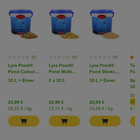
(0)
(0)
(0)
Lyra Pond®
Lyra Pond®
Lyra Pond®
Tetr
Pond Colour
Pond Multi
Pond Sticks
Flak
Sticks Koi Mix
Flakes
Fischfutter
10 L + Eimer
2 x 10 L
10 L + Eimer
Spar
Fischfutter
Fischfutter
Teichfutter
1000
Teichfutter
Teichfutter im
Einz
Eimer
12,6
23,99 €
33,99 €
20,99 €
28,22 € / kg
13,71 € / kg
24,69 € / kg
6,35 