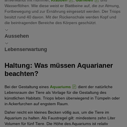
artverwandt mit Hummer,
Krabben
,
Garnelen
und
Wasserflöhen. Wie diese weist er Blattbeine auf, die zur Atmung,
Fortbewegung und zur Ernährung eingesetzt werden. Der Triops
besitzt rund 40 davon. Mit der Rückenschale werden Kopf und
die beintragenden Bereiche des Körpers geschützt.
Aussehen
Aussehen: Woran erkennt man
Lebenserwartung
Triops?
Lebenserwartung: Wie alt werden
Haltung: Was müssen Aquarianer
Triops?
Triops sind Urzeitkrebse, die sich optisch je nach Art voneinander
beachten?
unterscheiden. Der Triops cancriformis aus Europa ist braun und
wird mit einer Körpergröße von bis zu zehn Zentimetern etwas
Triops werden leider nicht sehr alt. Ihre Lebenserwartung liegt
größer als seine Artgenossen aus anderen Teilen der Welt.
gerade mal bei rund 3 Monaten. Bei manchen Arten beträgt sie
Bei der Gestaltung eines
Aquariums
dient der natürliche
auch nur 6 bis 8 Wochen. Dies haben die Tiere mit anderen
Lebensraum der Tiere als Vorlage für die Gestaltung des
Eine Mischung aus verschiedenen Unterarten ist der Triops
bekannten Urzeitkrebsen gemeinsam, wie etwa Feenkrebsen,
künstlichen Habitats. Triops leben überwiegend in Tümpeln oder
longicaudatus aus Amerika. Er ist gräulich-gelblich und wird meist
Muschelschalern oder Artemia.
in Ackerfurchen auf engstem Raum.
zwischen sechs und neun Zentimeter groß. Der Triops
Australiens ist ursprünglich in Australien beheimatet. Er benötigt
Ein großer Spaß, nicht nur für Kinder
Daher reicht ein kleines Becken völlig aus, um die Tiere im
warme Temperaturen für ein gutes Wachstum, ist grau-silber oder
Aquarium zu halten. Als Faustregel gilt: mindestens zehn Liter
Die Gattung ist dennoch nicht gefährdet, da die Tierchen sehr
grünlich und hat einen langen Schwanz.
Volumen für fünf Tiere. Die Höhe des Aquariums ist relativ
schnell wachsen und bereits ab der zweiten Lebenswoche fähig