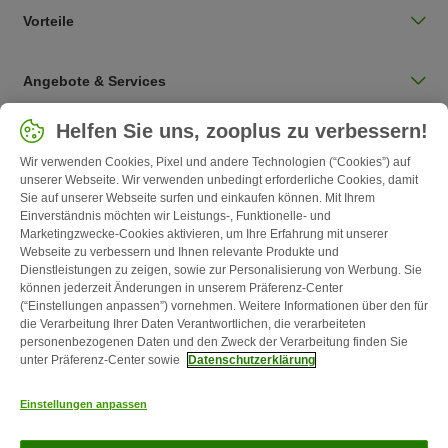
Vorteile
Angebote & Services
Land auswählen
Helfen Sie uns, zooplus zu verbessern!
Deutschland / DE
Wir verwenden Cookies, Pixel und andere Technologien (“Cookies”) auf
unserer Webseite. Wir verwenden unbedingt erforderliche Cookies, damit
Sie auf unserer Webseite surfen und einkaufen können. Mit Ihrem
Follow zooplus
Einverständnis möchten wir Leistungs-, Funktionelle- und
Marketingzwecke-Cookies aktivieren, um Ihre Erfahrung mit unserer
Webseite zu verbessern und Ihnen relevante Produkte und
Dienstleistungen zu zeigen, sowie zur Personalisierung von Werbung. Sie
können jederzeit Änderungen in unserem Präferenz-Center
(“Einstellungen anpassen”) vornehmen. Weitere Informationen über den für
die Verarbeitung Ihrer Daten Verantwortlichen, die verarbeiteten
personenbezogenen Daten und den Zweck der Verarbeitung finden Sie
unter Präferenz-Center sowie
Datenschutzerklärung
Kontakt
Versandkosten & Lieferzeit
Impressum
AGB
Einstellungen anpassen
Widerrufsformular
Energie- und Umweltbestimmungen
Zahlungsarten
Über uns
Partnerprogramme
Karriere
Corporate