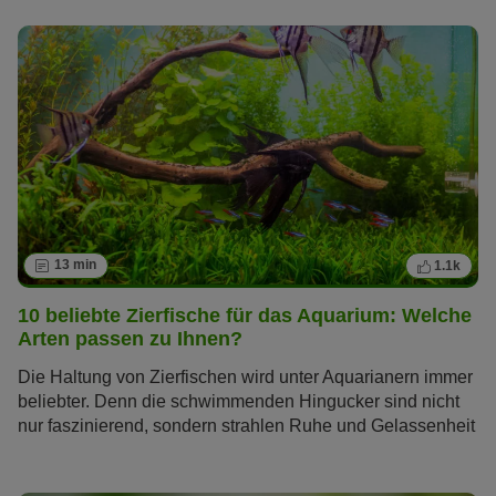
fürs eigene Heim. Die Haltung eines Axolotls ist dabei
relativ einfach. Hier erfahren Sie alles über das
beeindruckende Geschöpf.
13 min
1.1k
10 beliebte Zierfische für das Aquarium: Welche
Arten passen zu Ihnen?
Die Haltung von Zierfischen wird unter Aquarianern immer
beliebter. Denn die schwimmenden Hingucker sind nicht
nur faszinierend, sondern strahlen Ruhe und Gelassenheit
aus – ein willkommener Anblick im hektischen Alltag. Sie
fragen sich, welche Zierfische sich am besten für Ihr