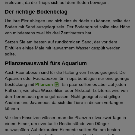
Urzeitkrebse aus allen Teilen der Welt
irrelevant, da die Triops sich auf dem Boden bewegen.
sind, Eier zu legen. Trotz der geringen Lebensdauer macht es
Der richtige Bodenbelag
Spaß, Triops zu züchten. Die Begeisterung für die Urzeitweisen
Sehr weit verbreitet ist der Triops granarius, der aus Afrika, Süd-
ist gerade bei Kindern groß. Damit die Tierchen möglichst lange
West-Asien, Ostchina und Japan kommt. Auch er benötigt
Um ihre Eier ablegen und sich einzubuddeln zu können, sollte der
leben, sollte man sie richtig ernähren. Sie sind anspruchslos und
Wärme, um gut zu gedeihen. Besondere Kennzeichen sind sein
Boden mit Sand ausgelegt sein. Der Bodengrund sollte eine Höhe
nehmen
Trockenfutter
oder auch gekochtes Gemüse gerne
langer Schwanz und seine Vielzahl von Blattbeinchen.
von mindestens zwei bis drei Zentimetern hat.
auf.
In Nord-Westamerika ist der Triops newberryi beheimatet. Auch
Setzen Sie am besten auf rundkörnigen Sand, der vor dem
er fühlt sich am wohlsten bei Temperaturen von 24 bis 32 Grad
Einfüllen einige Male mit lauwarmem Wasser gespült werden
Celsius. Mit fünf bis sieben Zentimetern Körpergröße ist er eher
sollte.
klein. Farblich ist er unspektakulär, mit einer hellbraunen
Pflanzenauswahl fürs Aquarium
Färbung.
Auch Faunaboxen sind für die Haltung von Triops geeignet. Die
Aquarien oder Faunaboxen für Triops benötigen nur eine geringe
Bestückung mit
Pflanzen
. Ein paar sollten es aber auf jeden
Fall sein, wie etwa Wasserlilien oder Nixkraut. Letzteres wird von
den Tieren auch gerne gefressen. Nicht geeignet sind giftige
Anubias und Javamoos, da sich die Tiere in diesem verfangen
können.
Vor dem Einsetzen wässert man die Pflanzen etwa zwei Tage in
einem Eimer, um eventuelle Restbestände von Dünger
auszuspülen. Auf dekorative Elemente sollten Sie am besten