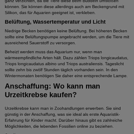
ganz verzichten, da die Tiere diese beim Buddeln umstoßen
können. Sie können diese allerdings auch am Beckengrund mit
Silikon, das für Aquarien geeignet ist, verkleben.
© Naturecolors / stock.adobe.com
Belüftung, Wassertemperatur und Licht
Triops gehören der Klasse der Kiemenfußkrebse (Branchiopoda)
an.
Niedrige Becken benötigen keine Belüftung. Bei höheren Becken
sollte eine Belüftungspumpe angebracht werden, um die Tiere mit
ausreichend Sauerstoff zu versorgen.
Beheizt werden muss das Aquarium nur, wenn man
wärmeempfindliche Arten hält. Dazu zählen Triops longicaudatus,
Triops longicaudatus albino und Triops australiensis. Tageslicht
sollte zehn bis zwölf Stunden täglich vorhanden sein. In den
Wintermonaten benötigen Sie daher eine entsprechende Lampe.
Anschaffung: Wo kann man
Urzeitkrebse kaufen?
Urzeitkrebse kann man in Zoohandlungen erwerben. Sie sind
günstig in der Anschaffung, was sie ideal als erste Aquaristik-
Erfahrung für Kinder macht. Darüber hinaus gibt es zahlreiche
Möglichkeiten, die lebenden Fossilien online zu beziehen.