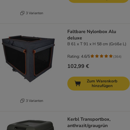
3 Varianten
Faltbare Nylonbox Alu
deluxe
B 61 x T 91 x H 58 cm (Größe L)
Rating: 4.6/5
(
364
)
102,99 €
Zum Warenkorb
hinzufügen
3 Varianten
Kerbl Transportbox,
anthrazit/graugrün