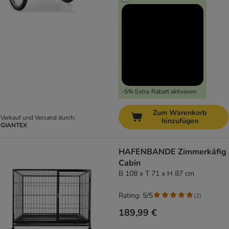
-5% Extra-Rabatt aktivieren
Zum Warenkorb
Verkauf und Versand durch:
hinzufügen
GIANTEX
HAFENBANDE Zimmerkäfig
Cabin
B 108 x T 71 x H 87 cm
Rating: 5/5
(
2
)
189,99 €