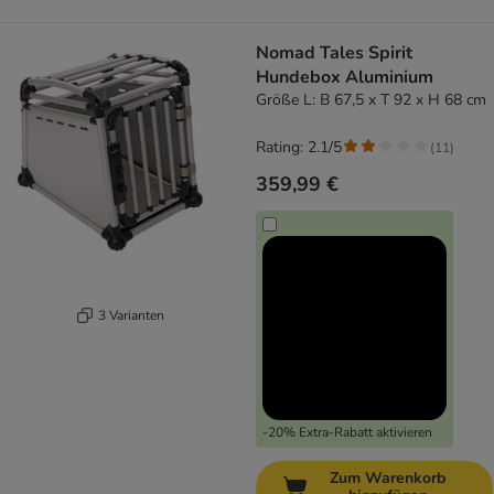
Nomad Tales Spirit
Hundebox Aluminium
Größe L: B 67,5 x T 92 x H 68 cm
Rating: 2.1/5
(
11
)
359,99 €
3 Varianten
-20% Extra-Rabatt aktivieren
Zum Warenkorb