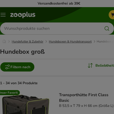
Versandkostenfrei ab 39€
Menü
Produkte
suchen
Hundefutter & Zubehör
Hundeboxen & Hundetransport
Hundebox g
Hundebox groß
Beliebtheit
Filtern nach
1 - 34 von 34 Produkte
product items have been changed
nser Favorit
Transporthütte First Class
Basic
B 53,5 x T 79 x H 66 cm (Größe L)