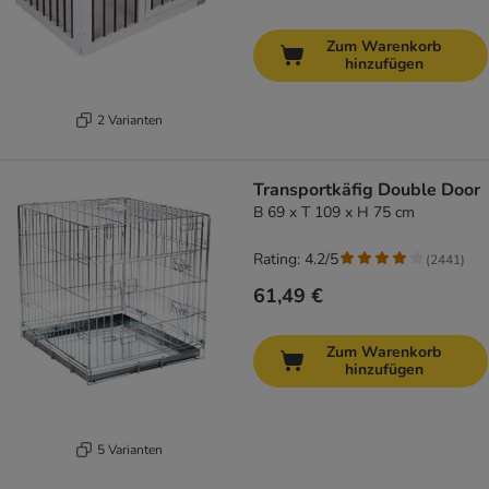
Zum Warenkorb
hinzufügen
2 Varianten
Transportkäfig Double Door
B 69 x T 109 x H 75 cm
Rating: 4.2/5
(
2441
)
61,49 €
Zum Warenkorb
hinzufügen
5 Varianten