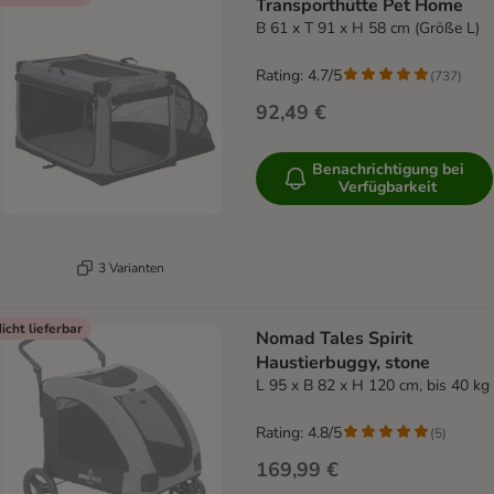
Transporthütte Pet Home
B 61 x T 91 x H 58 cm (Größe L)
Rating: 4.7/5
(
737
)
92,49 €
Benachrichtigung bei
Verfügbarkeit
3 Varianten
icht lieferbar
Nomad Tales Spirit
Haustierbuggy, stone
L 95 x B 82 x H 120 cm, bis 40 kg
Rating: 4.8/5
(
5
)
169,99 €