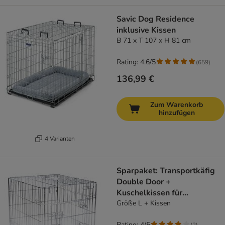
Savic Dog Residence
inklusive Kissen
B 71 x T 107 x H 81 cm
Rating: 4.6/5
(
659
)
136,99 €
Zum Warenkorb
hinzufügen
4 Varianten
Sparpaket: Transportkäfig
Double Door +
Kuschelkissen für
Hundeboxen
Größe L + Kissen
Rating: 4/5
(
2
)