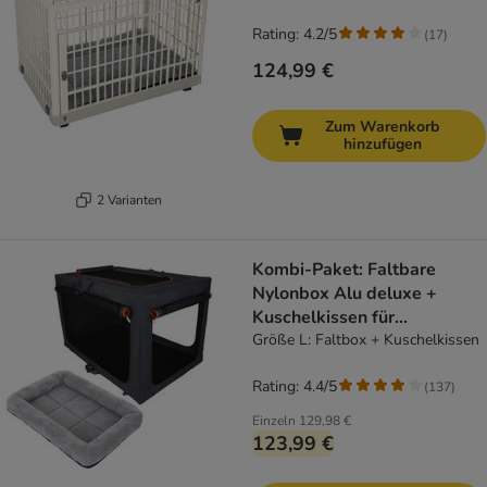
Rating: 4.2/5
(
17
)
124,99 €
Zum Warenkorb
hinzufügen
2 Varianten
Kombi-Paket: Faltbare
Nylonbox Alu deluxe +
Kuschelkissen für
Hundeboxen
Größe L: Faltbox + Kuschelkissen
Rating: 4.4/5
(
137
)
Einzeln
129,98 €
123,99 €