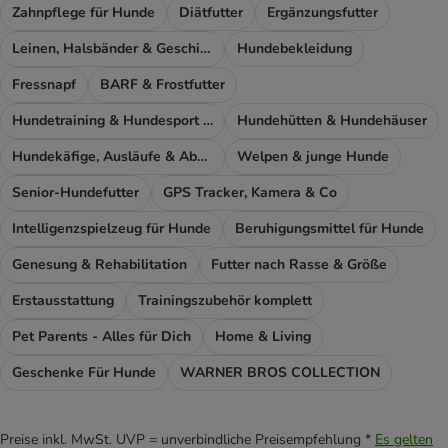
Zahnpflege für Hunde
Diätfutter
Ergänzungsfutter
Leinen, Halsbänder & Geschirre
Hundebekleidung
Fressnapf
BARF & Frostfutter
Hundetraining & Hundesport Zubehör
Hundehütten & Hundehäuser
Hundekäfige, Ausläufe & Absperrgitter
Welpen & junge Hunde
Senior-Hundefutter
GPS Tracker, Kamera & Co
Intelligenzspielzeug für Hunde
Beruhigungsmittel für Hunde
Genesung & Rehabilitation
Futter nach Rasse & Größe
Erstausstattung
Trainingszubehör komplett
Pet Parents - Alles für Dich
Home & Living
Geschenke Für Hunde
WARNER BROS COLLECTION
Preise inkl. MwSt. UVP = unverbindliche Preisempfehlung *
Es gelten