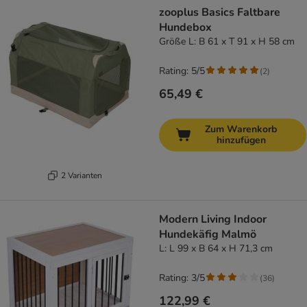
zooplus Basics Faltbare
Hundebox
Größe L: B 61 x T 91 x H 58 cm
Rating: 5/5
(
2
)
65,49 €
Zum Warenkorb
hinzufügen
2 Varianten
Modern Living Indoor
Hundekäfig Malmö
L: L 99 x B 64 x H 71,3 cm
Rating: 3/5
(
36
)
122,99 €