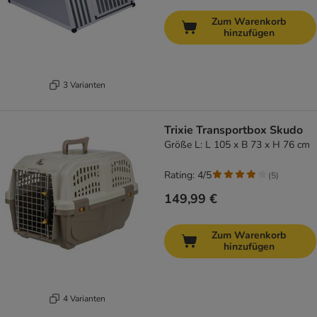
Zum Warenkorb
hinzufügen
3 Varianten
Trixie Transportbox Skudo
Größe L: L 105 x B 73 x H 76 cm
Rating: 4/5
(
5
)
149,99 €
Zum Warenkorb
hinzufügen
4 Varianten