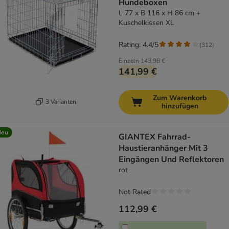
Hundeboxen
L 77 x B 116 x H 86 cm +
Kuschelkissen XL
Rating: 4.4/5
(
312
)
Einzeln
143,98 €
141,99 €
Zum Warenkorb
3 Varianten
hinzufügen
Neu
GIANTEX Fahrrad-
Haustieranhänger Mit 3
Eingängen Und Reflektoren
rot
Not Rated
112,99 €