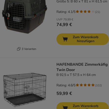
Größe 5: B 60 x T 81 x H 61,5 cm
Rating: 4.1/5
(
21
)
UVP
79,99 €
74,99 €
Zum Warenkorb
hinzufügen
3 Varianten
HAFENBANDE Zimmerkäfig
Twin Door
B 92,5 x T 57,5 x H 64 cm
Rating: 4.6/5
(
102
)
59,99 €
Zum Warenkorb