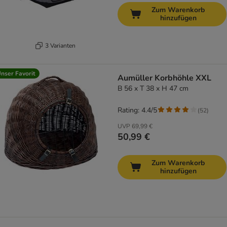
Zum Warenkorb
hinzufügen
3 Varianten
nser Favorit
Aumüller Korbhöhle XXL
B 56 x T 38 x H 47 cm
Rating: 4.4/5
(
52
)
UVP
69,99 €
50,99 €
Zum Warenkorb
hinzufügen