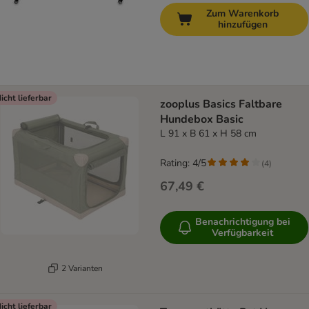
Zum Warenkorb
hinzufügen
icht lieferbar
zooplus Basics Faltbare
Hundebox Basic
L 91 x B 61 x H 58 cm
Rating: 4/5
(
4
)
67,49 €
Benachrichtigung bei
Verfügbarkeit
2 Varianten
icht lieferbar