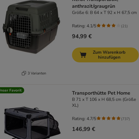
anthrazit/graugrün
Größe 6: B 64 x T 92 x H 67,5 cm
Rating: 4.1/5
(
21
)
94,99 €
Zum Warenkorb
hinzufügen
3 Varianten
nser Favorit
Transporthütte Pet Home
B 71 x T 106 x H 68,5 cm (Größe
XL)
Rating: 4.7/5
(
737
)
146,99 €