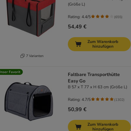
(Größe L)
Rating: 4.4/5
(
655
)
54,49 €
Zum Warenkorb
hinzufügen
7 Varianten
nser Favorit
Faltbare Transporthütte
Easy Go
B 57 x T 77 x H 63 cm (Größe L)
Rating: 4.7/5
(
1302
)
50,99 €
Zum Warenkorb
hinzufügen