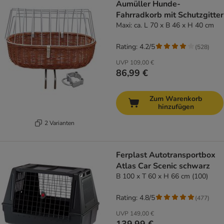
Aumüller Hunde-
Fahrradkorb mit Schutzgitter
Maxi: ca. L 70 x B 46 x H 40 cm
Rating: 4.2/5
(
528
)
UVP
109,00 €
86,99 €
Zum Warenkorb
hinzufügen
2 Varianten
Ferplast Autotransportbox
Atlas Car Scenic schwarz
B 100 x T 60 x H 66 cm (100)
Rating: 4.8/5
(
477
)
UVP
149,00 €