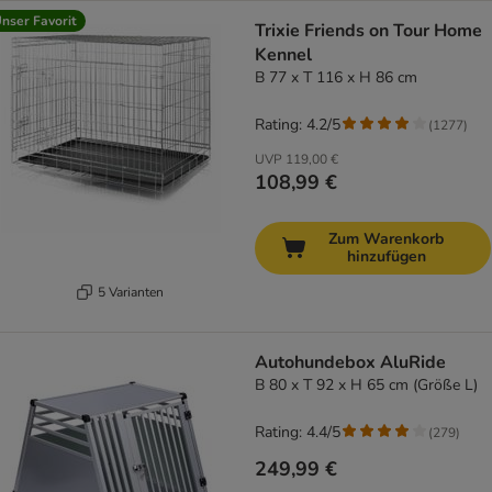
nser Favorit
Trixie Friends on Tour Home
Kennel
B 77 x T 116 x H 86 cm
Rating: 4.2/5
(
1277
)
UVP
119,00 €
108,99 €
Zum Warenkorb
hinzufügen
5 Varianten
Autohundebox AluRide
B 80 x T 92 x H 65 cm (Größe L)
Rating: 4.4/5
(
279
)
249,99 €