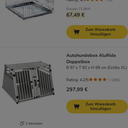
Einzeln
71,98 €
67,49 €
Zum Warenkorb
hinzufügen
Autohundebox AluRide
Doppelbox
B 97 x T 92 x H 68 cm (Größe XL)
Rating: 4.2/5
(
285
)
297,99 €
Zum Warenkorb
hinzufügen
2 Varianten