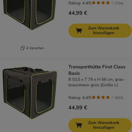
Rating: 4.4/5
(
704
)
44,99 €
Zum Warenkorb
hinzufügen
4 Varianten
Transporthütte First Class
Basic
B 53,5 x T 79 x H 66 cm, grau-
braun/neon-grün (Größe L)
Rating: 4.4/5
(
655
)
44,99 €
Zum Warenkorb
hinzufügen