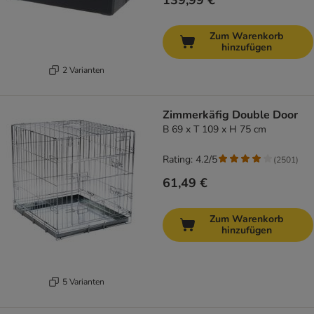
139,99 €
Zum Warenkorb
hinzufügen
2 Varianten
Zimmerkäfig Double Door
B 69 x T 109 x H 75 cm
Rating: 4.2/5
(
2501
)
61,49 €
Zum Warenkorb
hinzufügen
5 Varianten