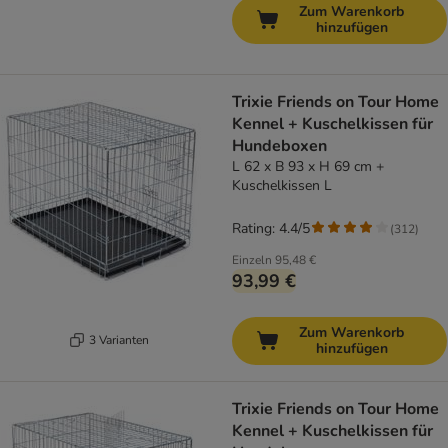
Zum Warenkorb
hinzufügen
Trixie Friends on Tour Home
Kennel + Kuschelkissen für
Hundeboxen
L 62 x B 93 x H 69 cm +
Kuschelkissen L
Rating: 4.4/5
(
312
)
Einzeln
95,48 €
93,99 €
Zum Warenkorb
3 Varianten
hinzufügen
Trixie Friends on Tour Home
Kennel + Kuschelkissen für