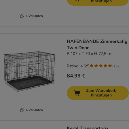
hinzufügen
4 Varianten
HAFENBANDE Zimmerkäfig
Twin Door
B 107 x T 70 x H 77,5 cm
Rating: 4.6/5
(
102
)
84,99 €
Zum Warenkorb
hinzufügen
4 Varianten
Kerbl Transportbox,