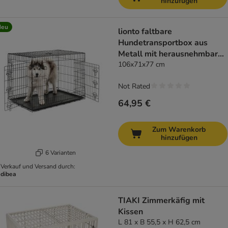
hinzufügen
Neu
lionto faltbare
Hundetransportbox aus
Metall mit herausnehmbarer
Bodenwanne
106x71x77 cm
Not Rated
64,95 €
Zum Warenkorb
hinzufügen
6 Varianten
Verkauf und Versand durch:
dibea
TIAKI Zimmerkäfig mit
Kissen
L 81 x B 55,5 x H 62,5 cm