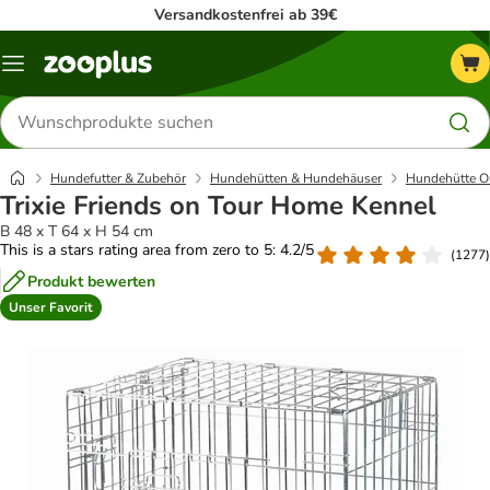
Versandkostenfrei ab 39€
Menü
Produkte
suchen
Hundefutter & Zubehör
Hundehütten & Hundehäuser
Hundehütte O
Trixie Friends on Tour Home Kennel
B 48 x T 64 x H 54 cm
This is a stars rating area from zero to 5: 4.2/5
(
1277
)
Produkt bewerten
Unser Favorit