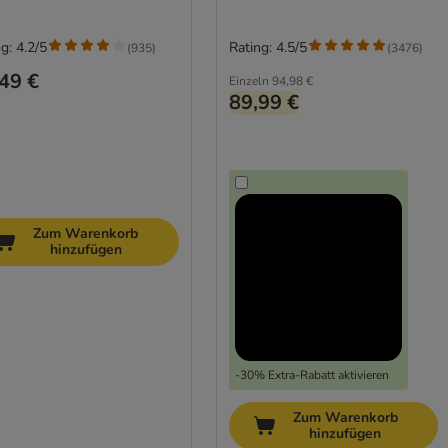
(mit Kuscheldecke)
g: 4.2/5
Rating: 4.5/5
(
935
)
(
3476
)
49 €
Einzeln
94,98 €
89,99 €
Zum Warenkorb
hinzufügen
-30% Extra-Rabatt aktivieren
Zum Warenkorb
hinzufügen