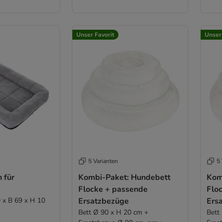
Unser Favorit
Unser
5 Varianten
5 
 für
Kombi-Paket: Hundebett
Kom
Flocke + passende
Flo
 x B 69 x H 10
Ersatzbezüge
Ers
Bett Ø 90 x H 20 cm +
Bett