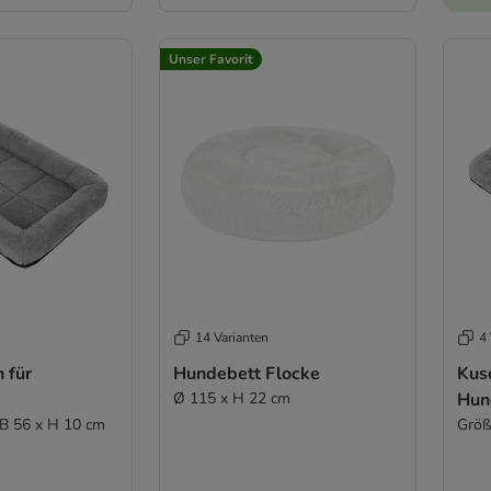
Unser Favorit
14 Varianten
4 
 für
Hundebett Flocke
Kusc
Ø 115 x H 22 cm
Hun
 B 56 x H 10 cm
Größ