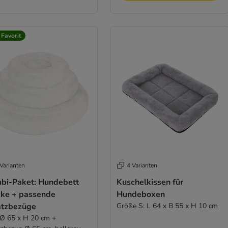
 Favorit
Varianten
4 Varianten
bi-Paket: Hundebett
Kuschelkissen für
cke + passende
Hundeboxen
atzbezüge
Größe S: L 64 x B 55 x H 10 cm
 Ø 65 x H 20 cm +