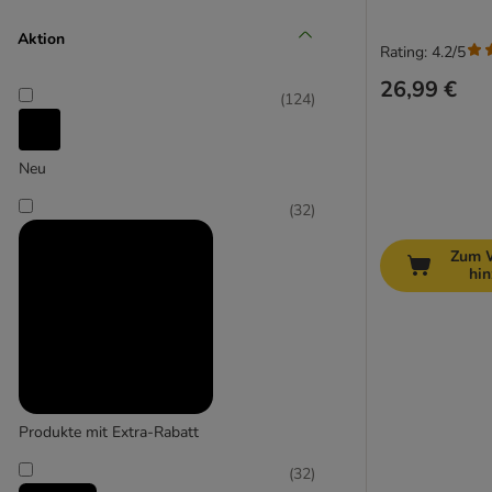
Mittel 11-25 kg
Aktion
Rating: 4.2/5
(
77
)
26,99 €
(
124
)
Neu
Groß 26-45 kg
(
32
)
(
35
)
Zum 
hi
Extra-groß > 45 kg
Produkte mit Extra-Rabatt
(
32
)