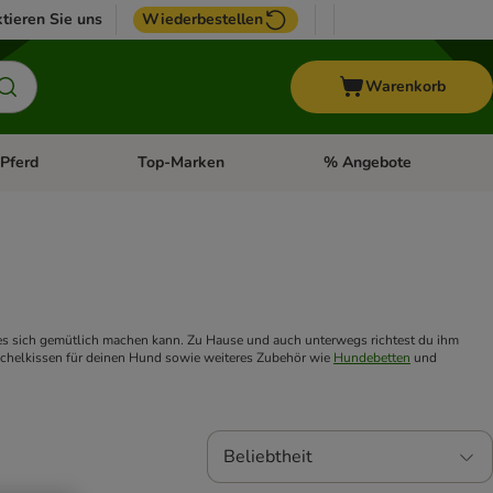
tieren Sie uns
Wiederbestellen
Warenkorb
Pferd
Top-Marken
% Angebote
: Fisch
tegorie-Menü öffnen: Vogel
Kategorie-Menü öffnen: Pferd
Kategorie-Menü öffnen: T
 es sich gemütlich machen kann. Zu Hause und auch unterwegs richtest du ihm 
schelkissen für deinen Hund sowie weiteres Zubehör wie 
Hundebetten
 und 
Beliebtheit