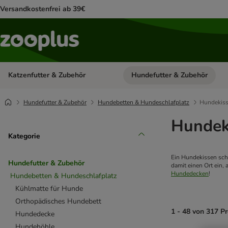
Versandkostenfrei ab 39€
Katzenfutter & Zubehör
Hundefutter & Zubehör
Kategorie-Menü öffnen: Katzenf
Hundefutter & Zubehör
Hundebetten & Hundeschlafplatz
Hundekis
Hundek
Kategorie
Ein Hundekissen sch
Hundefutter & Zubehör
damit einen Ort ein,
Hundedecken
! 
Hundebetten & Hundeschlafplatz
Kühlmatte für Hunde
Orthopädisches Hundebett
1 - 48 von 317 P
Hundedecke
Hundehöhle