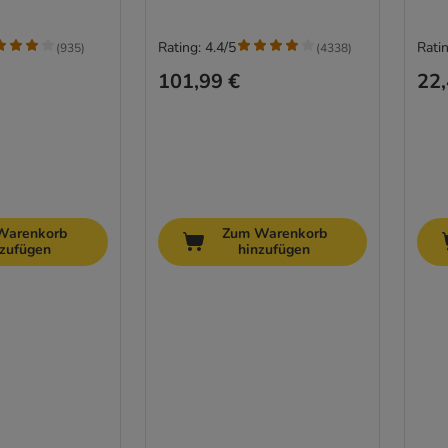
Rating: 4.4/5
Ratin
(
935
)
(
4338
)
101,99 €
22,
Warenkorb
Zum Warenkorb
nzufügen
hinzufügen