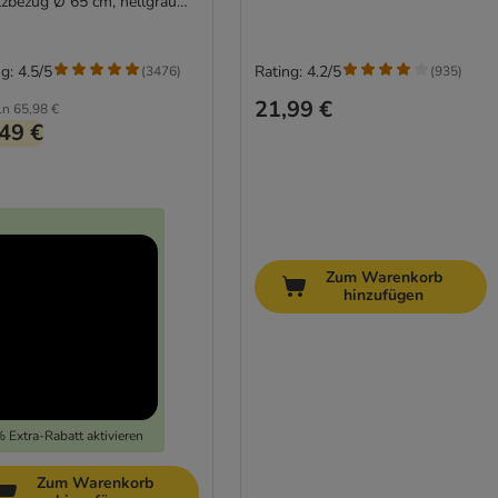
tzbezug Ø 65 cm, hellgrau
 Kuscheldecke)
g: 4.5/5
Rating: 4.2/5
(
3476
)
(
935
)
21,99 €
ln
65,98 €
49 €
Zum Warenkorb
hinzufügen
 Extra-Rabatt aktivieren
Zum Warenkorb