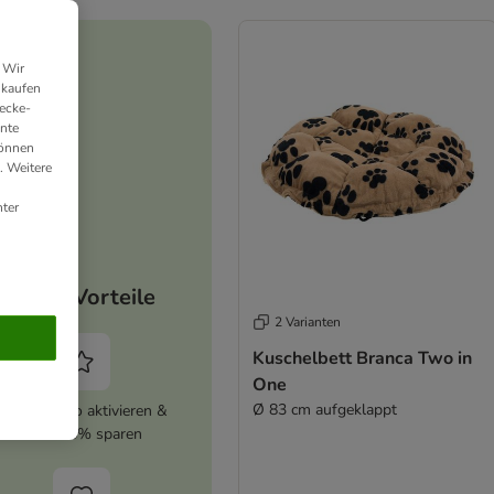
 Wir
nkaufen
ecke-
ante
können
. Weitere
ter
Deine Vorteile
2 Varianten
Kuschelbett Branca Two in
One
Ø 83 cm aufgeklappt
zooplus Abo aktivieren &
immer 5% sparen