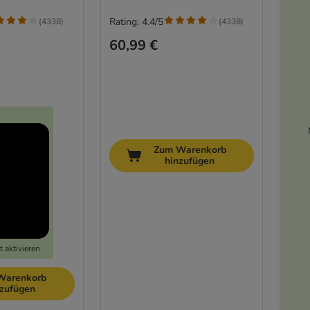
Rating: 4.4/5
(
4338
)
(
4338
)
60,99 €
Zum Warenkorb
hinzufügen
 aktivieren
Warenkorb
nzufügen