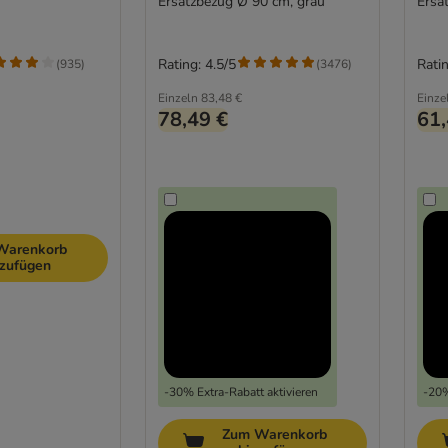
Ersatzbezug Ø 90 cm, grau
Ersa
(mit
Rating: 4.5/5
Ratin
(
935
)
(
3476
)
Einzeln
83,48 €
Einze
78,49 €
61,
Warenkorb
nzufügen
-30% Extra-Rabatt aktivieren
-20%
Zum Warenkorb