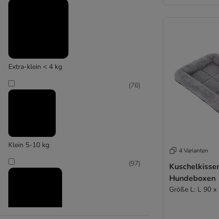
Knuffelwuff
Tiaki
Trixie
Flamingo
Vetbed®
Alle Hundebetten
(
10
)
Extra-klein < 4 kg
(
76
)
Kerbl Pet
Klein 5-10 kg
4 Varianten
(
97
)
Kuschelkissen
Hundeboxen
Größe L: L 90 x