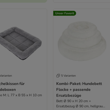
Unser Favorit
Varianten
5 Varianten
helkissen für
Kombi-Paket: Hundebett
deboxen
Flocke + passende
e M: L 77 x B 55 x H 10 cm
Ersatzbezüge
Bett Ø 90 x H 20 cm +
Ersatzbezug Ø 90 cm, hellgrau