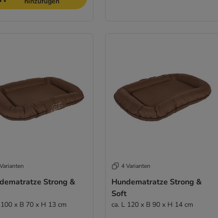
hinzufügen
Varianten
4 Varianten
dematratze Strong &
Hundematratze Strong &
Soft
L 100 x B 70 x H 13 cm
ca. L 120 x B 90 x H 14 cm