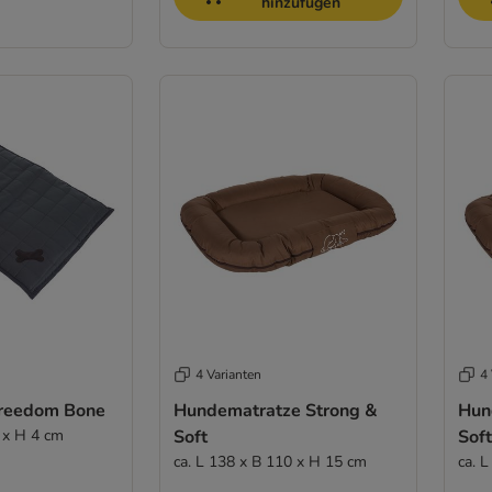
hinzufügen
4 Varianten
4 
Freedom Bone
Hundematratze Strong &
Hun
0 x H 4 cm
Soft
Soft
ca. L 138 x B 110 x H 15 cm
ca. 