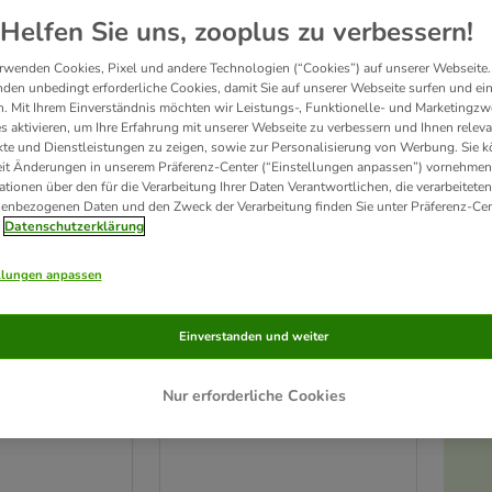
ve been changed
Helfen Sie uns, zooplus zu verbessern!
Unser Favorit
rwenden Cookies, Pixel und andere Technologien (“Cookies”) auf unserer Webseite.
den unbedingt erforderliche Cookies, damit Sie auf unserer Webseite surfen und ei
. Mit Ihrem Einverständnis möchten wir Leistungs-, Funktionelle- und Marketingzw
s aktivieren, um Ihre Erfahrung mit unserer Webseite zu verbessern und Ihnen relev
te und Dienstleistungen zu zeigen, sowie zur Personalisierung von Werbung. Sie 
eit Änderungen in unserem Präferenz-Center (“Einstellungen anpassen”) vornehmen
ationen über den für die Verarbeitung Ihrer Daten Verantwortlichen, die verarbeiteten
enbezogenen Daten und den Zweck der Verarbeitung finden Sie unter Präferenz-Cen
Datenschutzerklärung
llungen anpassen
14 Varianten
Einverstanden und weiter
ocke
Hundebett Flocke
Ø 90 x H 20 cm
Nur erforderliche Cookies