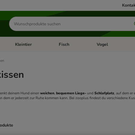
Kontak
Produkte
suchen
Kleintier
Fisch
Vogel
utter & Zubehör
Kategorie-Menü öffnen: Hundefutter & Zubehör
Kategorie-Menü öffnen: Kleintier
Kategorie-Menü öffnen
Ka
sen
issen
enkt deinem Hund einen 
weichen
, 
bequemen Liege- 
und 
Schlafplatz
, auf dem er
 an dem er jederzeit zur Ruhe kommen kann. Bei zooplus findest du verschiedene Ku
rodukte