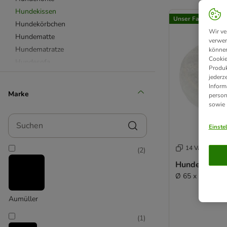
product items ha
Hundekissen
Unser Favorit
Hundekörbchen
Wir ve
Hundematte
verwen
Hundematratze
können
Cookie
Hundesofa
Produk
Hundezelt
jederz
Inform
Hundebett Outdoor
Marke
person
Wärmedecke für Hunde
sowie
aus Kunstfasern
Suchen
aus Kunstleder
Einste
aus Memory Foam
14 Varianten
(
2
)
aus natürlichen Materialien
aus Plastik & Kunststoff
Hundebett Fl
Ø 65 x H 20 cm
aus Plüsch & Fleece
Hundebett XXL
Aumüller
für mittelgroße Hunde
für kleine Hunde
(
1
)
Hundebett für Allergiker