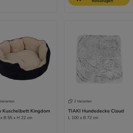
hinzufügen
Varianten
2 Varianten
y Kuschelbett Kingdom
TIAKI Hundedecke Cloud
 x B 55 x H 22 cm
L 100 x B 72 cm