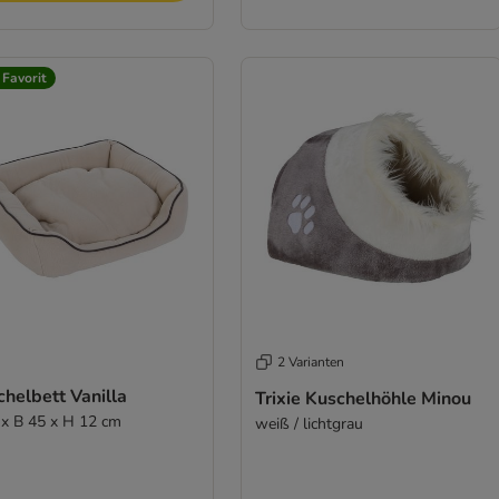
 Favorit
2 Varianten
helbett Vanilla
Trixie Kuschelhöhle Minou
 x B 45 x H 12 cm
weiß / lichtgrau