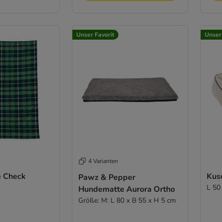
Unser Favorit
Unser
4 Varianten
e Check
Kusc
Pawz & Pepper
L 50
Hundematte Aurora Ortho
Größe: M: L 80 x B 55 x H 5 cm