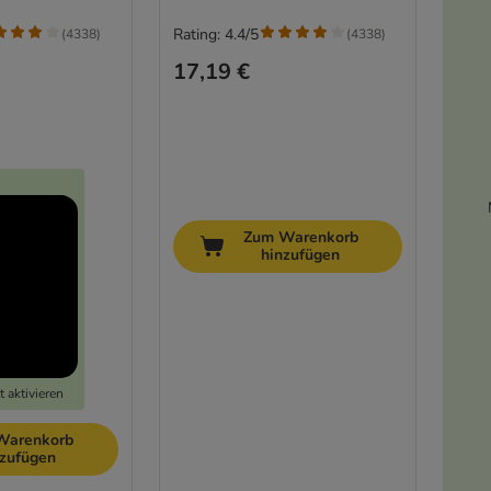
Rating: 4.4/5
(
4338
)
(
4338
)
17,19 €
Zum Warenkorb
hinzufügen
 aktivieren
Warenkorb
nzufügen