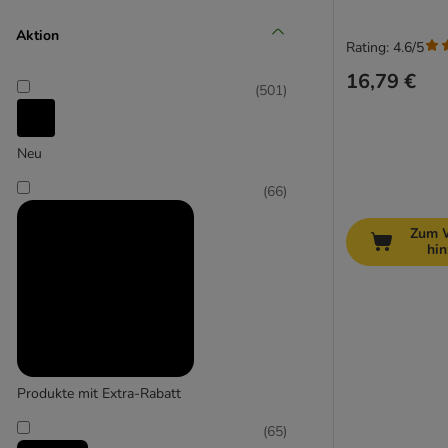
Mittel 11-25 kg
Aktion
Rating: 4.6/5
(
68
)
16,79 €
(
501
)
Neu
Groß 26-45 kg
(
66
)
(
59
)
Zum 
hi
Extra-groß > 45 kg
Produkte mit Extra-Rabatt
(
65
)