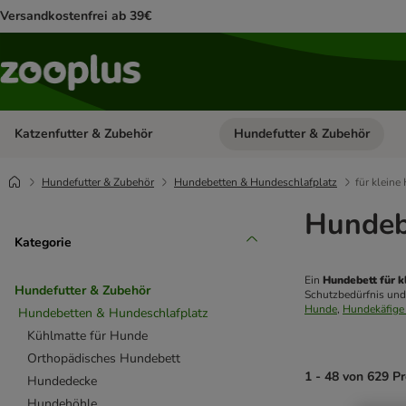
Versandkostenfrei ab 39€
Katzenfutter & Zubehör
Hundefutter & Zubehör
Kategorie-Menü öffnen: Katzenf
Hundefutter & Zubehör
Hundebetten & Hundeschlafplatz
für kleine
Hundebe
Kategorie
Ein 
Hundebett für k
Hundefutter & Zubehör
Schutzbedürfnis und
Hunde
, 
Hundekäfige 
Hundebetten & Hundeschlafplatz
Kühlmatte für Hunde
Orthopädisches Hundebett
1 - 48 von 629 P
Hundedecke
Hundehöhle