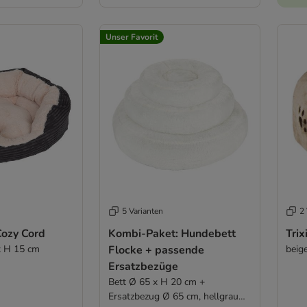
Unser Favorit
5 Varianten
2 
Cozy Cord
Kombi-Paket: Hundebett
Tri
 x H 15 cm
Flocke + passende
beig
Ersatzbezüge
Bett Ø 65 x H 20 cm +
Ersatzbezug Ø 65 cm, hellgrau