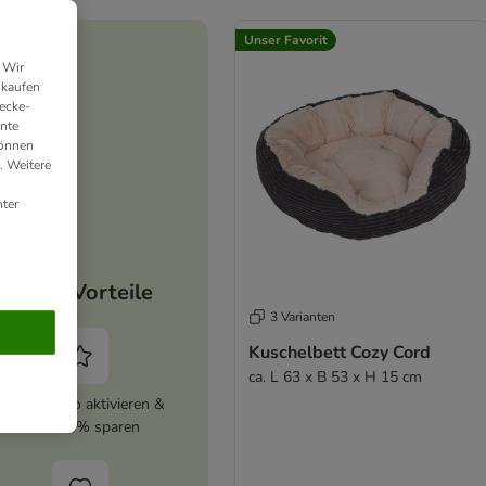
Unser Favorit
 Wir
nkaufen
ecke-
ante
können
. Weitere
ter
Deine Vorteile
3 Varianten
Kuschelbett Cozy Cord
ca. L 63 x B 53 x H 15 cm
zooplus Abo aktivieren &
immer 5% sparen