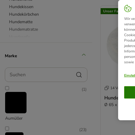
product items ha
Hundekissen
Unser Favorit
Hundekörbchen
Wir ve
Hundematte
verwen
Hundematratze
können
Cookie
Hundesofa
Produk
Hundezelt
jederz
Inform
Hundebett Outdoor
Marke
person
Wärmedecke für Hunde
sowie
aus Kunstfasern
Suchen
aus Kunstleder
Einste
aus Memory Foam
14 Varianten
(
1
)
aus natürlichen Materialien
aus Plastik & Kunststoff
Hundebett Fl
Ø 65 x H 20 cm
aus Plüsch & Fleece
Hundebett XXL
Aumüller
für mittelgroße Hunde
für kleine Hunde
(
23
)
Hundebett für Allergiker