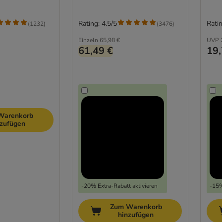
(mit Kuscheldecke)
Rating: 4.5/5
Ratin
(
1232
)
(
3476
)
Einzeln
65,98 €
UVP
61,49 €
19,
Warenkorb
nzufügen
-20% Extra-Rabatt aktivieren
-15%
Zum Warenkorb
hinzufügen