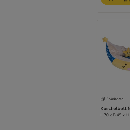
hi
2 Varianten
Kuschelbett 
L 70 x B 45 x H