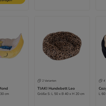
nzufügen
2 Varianten
4 
Mond
TIAKI Hundebett Leo
Coz
 30 cm
Größe S: L 50 x B 40 x H 20 cm
L 60