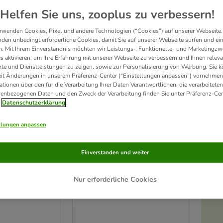
ve been changed
Helfen Sie uns, zooplus zu verbessern!
Unser Favorit
rwenden Cookies, Pixel und andere Technologien (“Cookies”) auf unserer Webseite.
den unbedingt erforderliche Cookies, damit Sie auf unserer Webseite surfen und ei
. Mit Ihrem Einverständnis möchten wir Leistungs-, Funktionelle- und Marketingzw
s aktivieren, um Ihre Erfahrung mit unserer Webseite zu verbessern und Ihnen relev
te und Dienstleistungen zu zeigen, sowie zur Personalisierung von Werbung. Sie 
eit Änderungen in unserem Präferenz-Center (“Einstellungen anpassen”) vornehmen
ationen über den für die Verarbeitung Ihrer Daten Verantwortlichen, die verarbeiteten
enbezogenen Daten und den Zweck der Verarbeitung finden Sie unter Präferenz-Cen
Datenschutzerklärung
llungen anpassen
14 Varianten
Einverstanden und weiter
ocke
Hundebett Flocke
Ersatzbezug Ø 65 cm, braun
Nur erforderliche Cookies