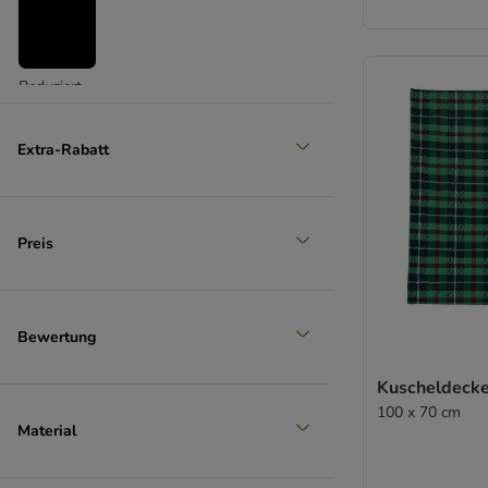
Reduziert
(
13
)
Extra-Rabatt
Preis
Unser Favorit
Bewertung
Kuscheldeck
100 x 70 cm
Material