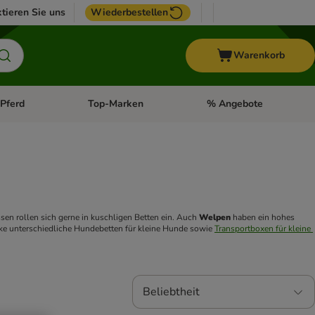
tieren Sie uns
Wiederbestellen
Warenkorb
Pferd
Top-Marken
% Angebote
: Fisch
tegorie-Menü öffnen: Vogel
Kategorie-Menü öffnen: Pferd
Kategorie-Menü öffnen: T
sen rollen sich gerne in kuschligen Betten ein. Auch 
Welpen
 haben ein hohes 
e unterschiedliche Hundebetten für kleine Hunde sowie 
Transportboxen für kleine 
Beliebtheit