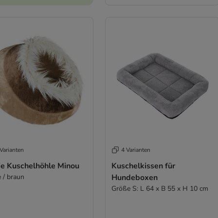
Varianten
4 Varianten
xie Kuschelhöhle Minou
Kuschelkissen für
e / braun
Hundeboxen
Größe S: L 64 x B 55 x H 10 cm