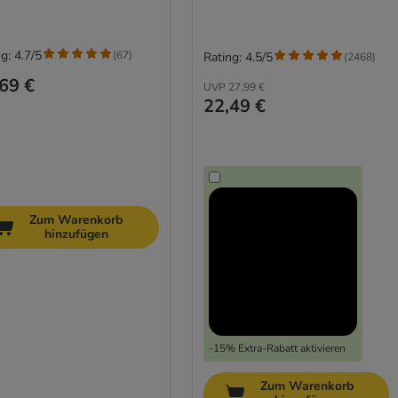
g: 4.7/5
(
67
)
Rating: 4.5/5
(
2468
)
69 €
UVP
27,99 €
22,49 €
Zum Warenkorb
hinzufügen
-15% Extra-Rabatt aktivieren
Zum Warenkorb