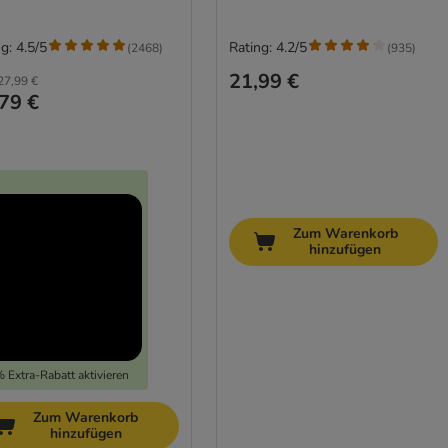
g: 4.5/5
Rating: 4.2/5
(
2468
)
(
935
)
21,99 €
27,99 €
79 €
Zum Warenkorb
hinzufügen
 Extra-Rabatt aktivieren
Zum Warenkorb
hinzufügen