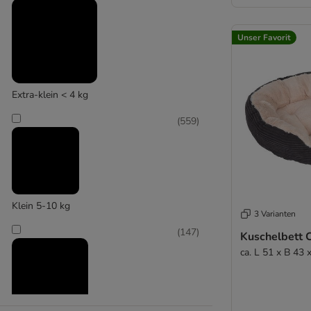
Knuffelwuff
Tiaki
Hafenbande
Trixie
Unser Favorit
(
1
)
Vetbed®
Alle Hundebetten
Extra-klein < 4 kg
Hunter
(
559
)
Klein 5-10 kg
3 Varianten
(
147
)
Kuschelbett 
ca. L 51 x B 43