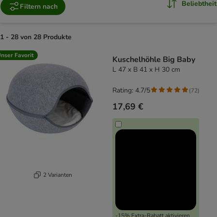
Beliebtheit
Filtern nach
1 - 28 von 28 Produkte
product items have been changed
nser Favorit
Kuschelhöhle Big Baby
L 47 x B 41 x H 30 cm
Rating: 4.7/5
(
72
)
17,69 €
2 Varianten
-15% Extra-Rabatt aktivieren