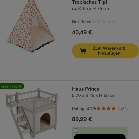
Tropisches Tipi
ca. Ø 65 x H 75 cm
Not Rated
40,49 €
Zum Warenkorb
hinzufügen
nser Favorit
Haus Prince
L 70 x B 49 x H 65 cm
Rating: 4.2/5
(
63
)
89,99 €