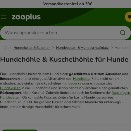
Versandkostenfrei ab 39€
Menü
Produkte
suchen
Hundefutter & Zubehör
Hundebetten & Hundeschlafplatz
Hundehöh
Hundehöhle & Kuschelhöhle für Hunde
Eine Hundehöhle bietet deinem Hund einen 
geschützten Ort zum Ausruhen und 
Entspannen
 und ist eine gute Alternative zum 
Hundebett
. Falls nicht schon 
enthalten, lege einfach eine kuschelige 
Hundedecke 
oder ein passendes 
Hundekissen 
in die Hundehöhle und schon hat dein Vierbeiner einen gemütlichen 
Rückzugsort
. Mehr Kuschel-Zubehör findest du auch im Sortiment der 
flauschigen 
Hundebetten
. Ob kompakte Kuschelhöhlen für kleine Hunde, geräumige 
Hundehöhlen in XXL für größere Rassen oder faltbare Modelle für unterwegs – 
finde jetzt die richtige Hundehöhle für deinen Hund!