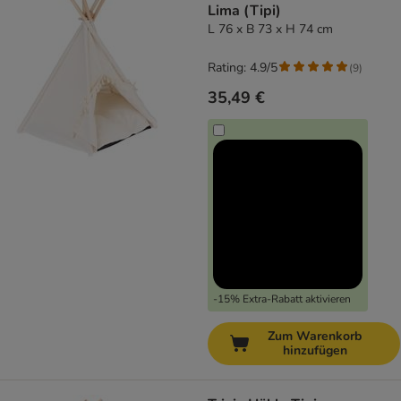
Lima (Tipi)
L 76 x B 73 x H 74 cm
Rating: 4.9/5
(
9
)
35,49 €
-15% Extra-Rabatt aktivieren
Zum Warenkorb
hinzufügen