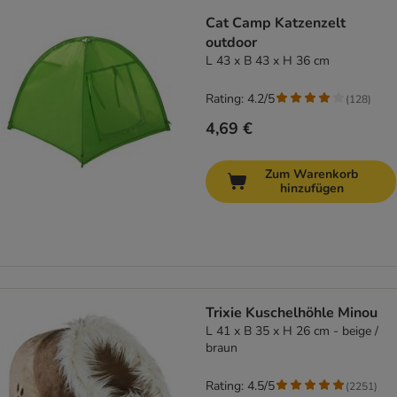
Cat Camp Katzenzelt
outdoor
L 43 x B 43 x H 36 cm
Rating: 4.2/5
(
128
)
4,69 €
Zum Warenkorb
hinzufügen
Trixie Kuschelhöhle Minou
L 41 x B 35 x H 26 cm - beige /
braun
Rating: 4.5/5
(
2251
)