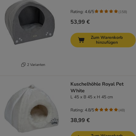
Rating: 4.6/5
(
158
)
53,99 €
Zum Warenkorb
hinzufügen
2 Varianten
Kuschelhöhle Royal Pet
White
L 45 x B 45 x H 45 cm
Rating: 4.8/5
(
48
)
38,99 €
Zum Warenkorb