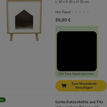
L 40 x B 40 x H 50 cm
Not Rated
59,99 €
-15% Extra-Rabatt aktivieren
Zum Warenkorb
hinzufügen
Neu
lionto Katzenhöhle aus Filz