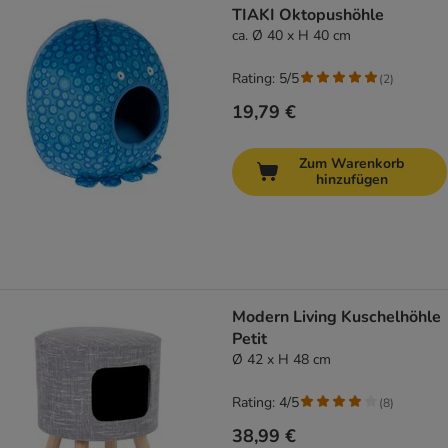
TIAKI Oktopushöhle
ca. Ø 40 x H 40 cm
Rating: 5/5
(
2
)
19,79 €
Zum Warenkorb
hinzufügen
Modern Living Kuschelhöhle
Petit
Ø 42 x H 48 cm
Rating: 4/5
(
8
)
38,99 €