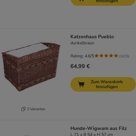
hinzufügen
Katzenhaus Pueblo
dunkelbraun
Rating: 4.6/5
(
1625
)
64,99 €
Zum Warenkorb
hinzufügen
2 Varianten
Hunde-Wigwam aus Filz
L 71 x B 54 x H 57 cm