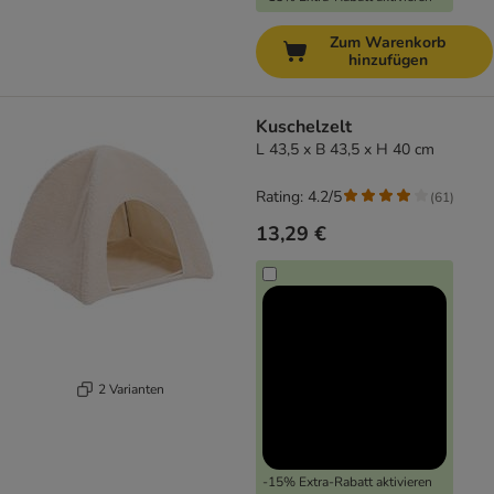
Zum Warenkorb
hinzufügen
Kuschelzelt
L 43,5 x B 43,5 x H 40 cm
Rating: 4.2/5
(
61
)
13,29 €
2 Varianten
-15% Extra-Rabatt aktivieren