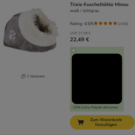
Trixie Kuschelhöhle Minou
weiß / lichtgrau
Rating: 4.5/5
(
2468
)
UVP
27,99 €
22,49 €
2 Varianten
-15% Extra-Rabatt aktivieren
Zum Warenkorb
hinzufügen