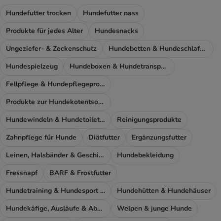
Hundefutter trocken
Hundefutter nass
Produkte für jedes Alter
Hundesnacks
Ungeziefer- & Zeckenschutz
Hundebetten & Hundeschlafplatz
Hundespielzeug
Hundeboxen & Hundetransport
Fellpflege & Hundepflegeprodukte
Produkte zur Hundekotentsorgung
Hundewindeln & Hundetoiletten
Reinigungsprodukte
Zahnpflege für Hunde
Diätfutter
Ergänzungsfutter
Leinen, Halsbänder & Geschirre
Hundebekleidung
Fressnapf
BARF & Frostfutter
Hundetraining & Hundesport Zubehör
Hundehütten & Hundehäuser
Hundekäfige, Ausläufe & Absperrgitter
Welpen & junge Hunde