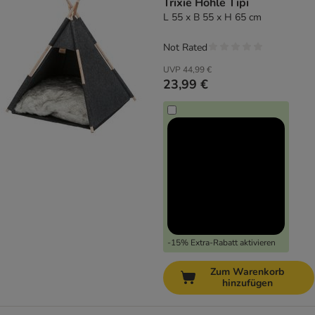
Trixie Höhle Tipi
L 55 x B 55 x H 65 cm
Not Rated
UVP
44,99 €
23,99 €
-15% Extra-Rabatt aktivieren
Zum Warenkorb
hinzufügen