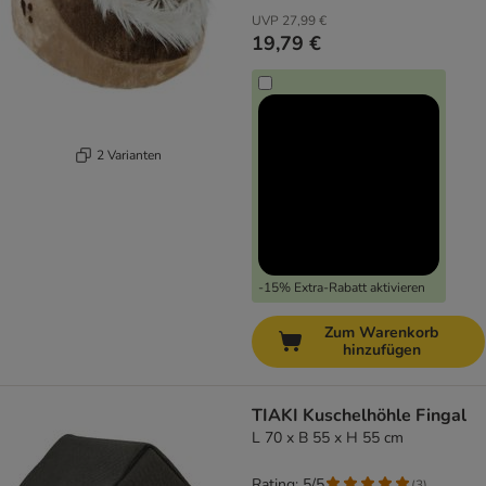
UVP
27,99 €
19,79 €
2 Varianten
-15% Extra-Rabatt aktivieren
Zum Warenkorb
hinzufügen
TIAKI Kuschelhöhle Fingal
L 70 x B 55 x H 55 cm
Rating: 5/5
(
3
)