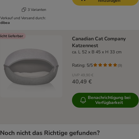
hinzufügen
3 Varianten
Verkauf und Versand durch:
dibea
icht lieferbar
Canadian Cat Company
Katzennest
ca. L 52 x B 45 x H 33 cm
Rating: 5/5
(
9
)
UVP
49,90 €
40,49 €
Benachrichtigung bei
Verfügbarkeit
Noch nicht das Richtige gefunden?