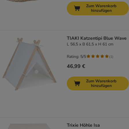
Zum Warenkorb
hinzufügen
TIAKI Katzentipi Blue Wave
L 56,5 x B 61,5 x H 61 cm
Rating: 5/5
(
1
)
46,99 €
Zum Warenkorb
hinzufügen
Trixie Höhle Isa