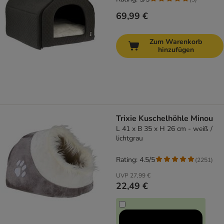
69,99 €
Zum Warenkorb
hinzufügen
Trixie Kuschelhöhle Minou
L 41 x B 35 x H 26 cm - weiß /
lichtgrau
Rating: 4.5/5
(
2251
)
UVP
27,99 €
22,49 €