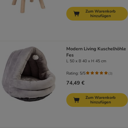
Zum Warenkorb
hinzufügen
Modern Living Kuschelhöhle
Fes
L 50 x B 40 x H 45 cm
Rating: 5/5
(
3
)
74,49 €
Zum Warenkorb
hinzufügen