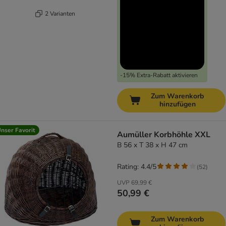
2 Varianten
-15% Extra-Rabatt aktivieren
Zum Warenkorb
hinzufügen
nser Favorit
Aumüller Korbhöhle XXL
B 56 x T 38 x H 47 cm
Rating: 4.4/5
(
52
)
UVP
69,99 €
50,99 €
Zum Warenkorb