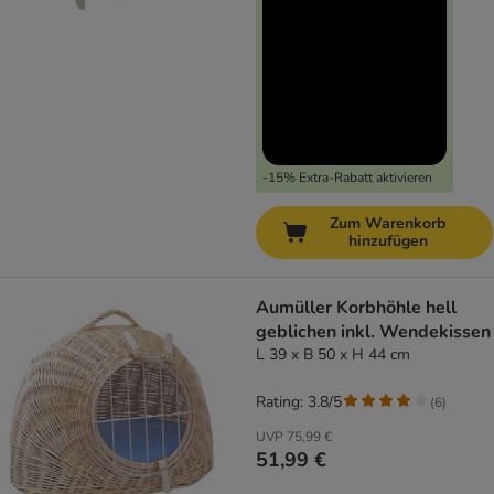
-15% Extra-Rabatt aktivieren
Zum Warenkorb
hinzufügen
Aumüller Korbhöhle hell
geblichen inkl. Wendekissen
L 39 x B 50 x H 44 cm
Rating: 3.8/5
(
6
)
UVP
75,99 €
51,99 €