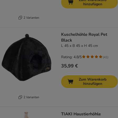
hinzufügen
2 Varianten
Kuschelhöhle Royal Pet
Black
L 45 x B 45 x H 45 cm
Rating: 4.8/5
(
41
)
35,99 €
Zum Warenkorb
hinzufügen
2 Varianten
TIAKI Haustierhöhle