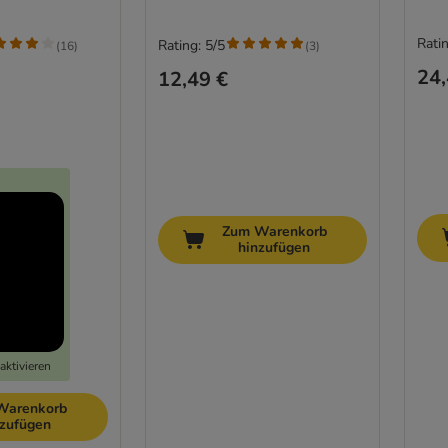
Ratin
Rating: 5/5
(
16
)
(
3
)
24,
12,49 €
Zum Warenkorb
hinzufügen
aktivieren
Warenkorb
nzufügen