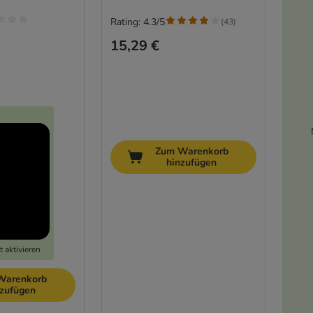
Rating: 4.3/5
(
43
)
15,29 €
Zum Warenkorb
hinzufügen
 aktivieren
Warenkorb
nzufügen