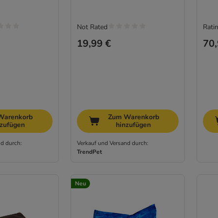
Not Rated
Ratin
19,99 €
70,
Warenkorb
Zum Warenkorb
nzufügen
hinzufügen
d durch:
Verkauf und Versand durch:
TrendPet
Neu