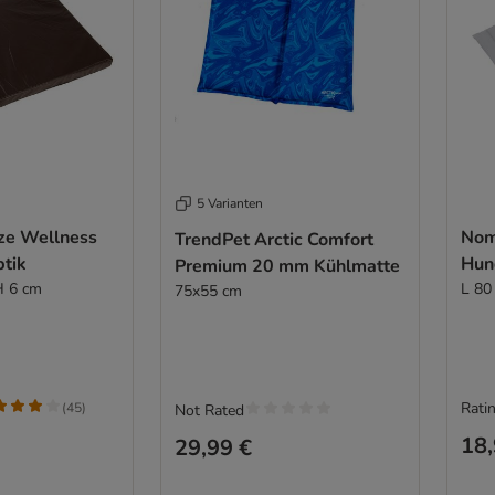
5 Varianten
ze Wellness
Nom
TrendPet Arctic Comfort
ptik
Hun
Premium 20 mm Kühlmatte
H 6 cm
L 80
75x55 cm
Ratin
(
45
)
Not Rated
18,
29,99 €