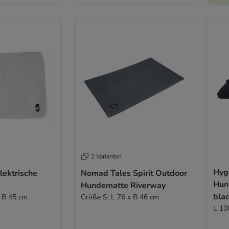
2 Varianten
Hyg
lektrische
Nomad Tales Spirit Outdoor
Hun
Hundematte Riverway
bla
 B 45 cm
Größe S: L 76 x B 46 cm
L 10