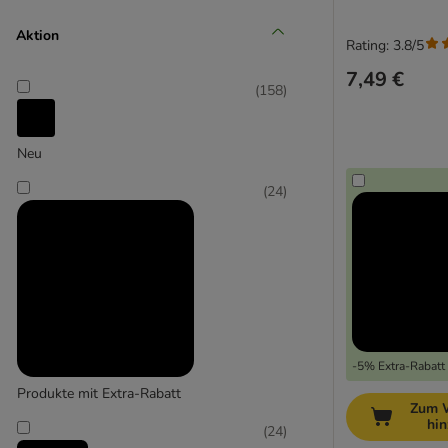
Mittel 11-25 kg
Aktion
Rating: 3.8/5
(
61
)
7,49 €
(
158
)
Neu
Groß 26-45 kg
(
24
)
(
38
)
-5% Extra-Rabatt 
Extra-groß > 45 kg
Produkte mit Extra-Rabatt
Zum 
hi
(
24
)