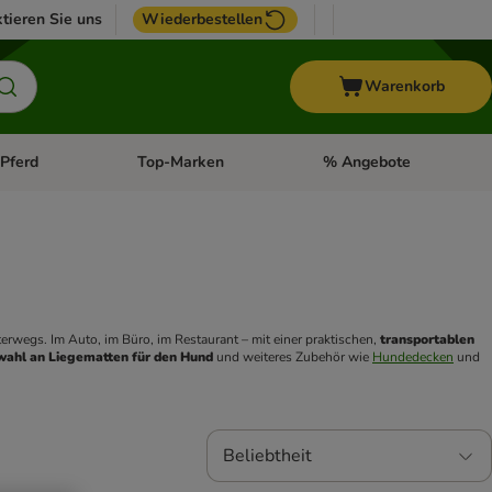
tieren Sie uns
Wiederbestellen
Warenkorb
Pferd
Top-Marken
% Angebote
: Fisch
tegorie-Menü öffnen: Vogel
Kategorie-Menü öffnen: Pferd
Kategorie-Menü öffnen: T
rwegs. Im Auto, im Büro, im Restaurant – mit einer praktischen, 
transportablen 
ahl an Liegematten für den Hund
 und weiteres Zubehör wie 
Hundedecken
 und 
Beliebtheit