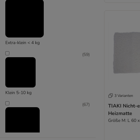
Knuffelwuff
Tiaki
Knuffelwuff
Trixie
Vetbed®
(
25
)
Alle Hundebetten
Extra-klein < 4 kg
Lionto
(
59
)
Klein 5-10 kg
3 Varianten
(
67
)
TIAKI Nicht-e
Heizmatte
Größe M: L 60 x