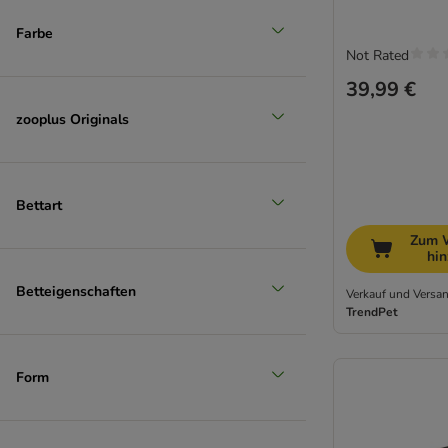
Farbe
Not Rated
39,99 €
zooplus Originals
Bettart
Zum 
hi
Betteigenschaften
Verkauf und Versan
TrendPet
Form