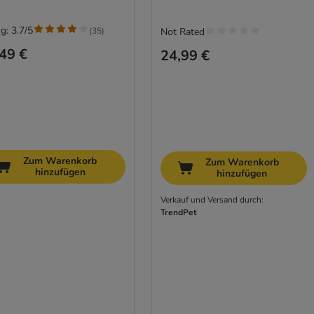
g: 3.7/5
(
35
)
Not Rated
49 €
24,99 €
Zum Warenkorb
Zum Warenkorb
hinzufügen
hinzufügen
Verkauf und Versand durch:
TrendPet