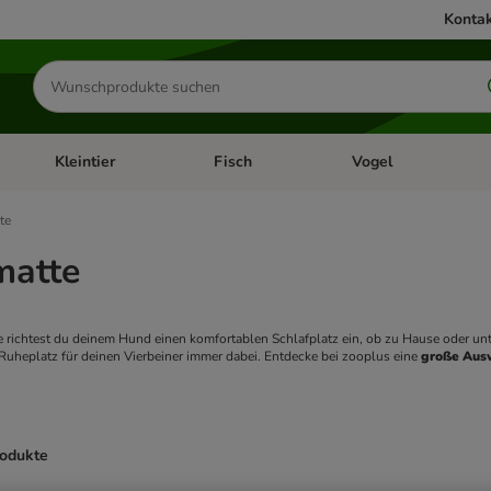
Kontak
Produkte
suchen
Kleintier
Fisch
Vogel
utter & Zubehör
Kategorie-Menü öffnen: Hundefutter & Zubehör
Kategorie-Menü öffnen: Kleintier
Kategorie-Menü öffnen
Ka
te
atte
 richtest du deinem Hund einen komfortablen Schlafplatz ein, ob zu Hause oder unte
r Ruheplatz für deinen Vierbeiner immer dabei. Entdecke bei zooplus eine 
große Ausw
rodukte