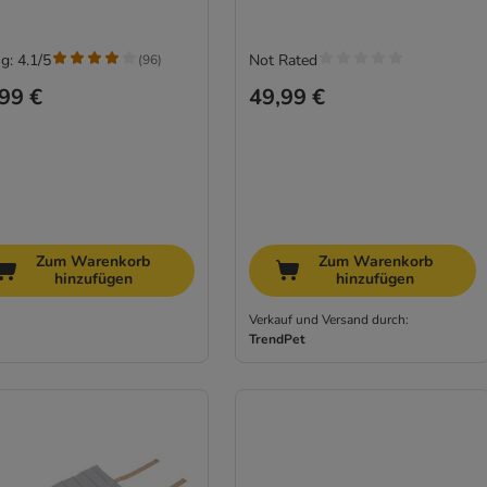
g: 4.1/5
Not Rated
(
96
)
99 €
49,99 €
Zum Warenkorb
Zum Warenkorb
hinzufügen
hinzufügen
Verkauf und Versand durch:
TrendPet