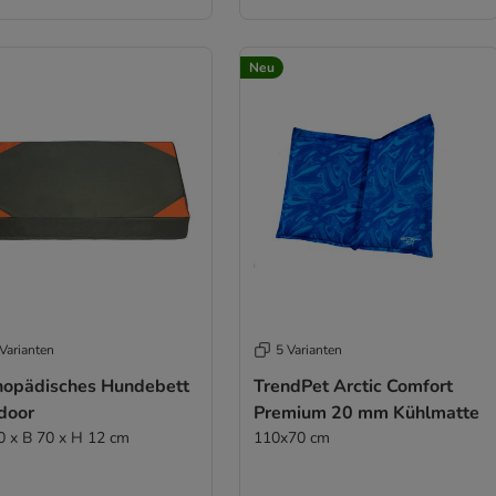
Neu
Varianten
5 Varianten
hopädisches Hundebett
TrendPet Arctic Comfort
door
Premium 20 mm Kühlmatte
0 x B 70 x H 12 cm
110x70 cm