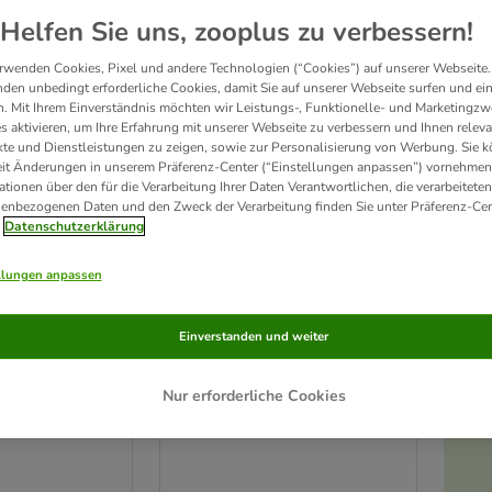
ve been changed
Helfen Sie uns, zooplus zu verbessern!
rwenden Cookies, Pixel und andere Technologien (“Cookies”) auf unserer Webseite.
den unbedingt erforderliche Cookies, damit Sie auf unserer Webseite surfen und ei
. Mit Ihrem Einverständnis möchten wir Leistungs-, Funktionelle- und Marketingzw
s aktivieren, um Ihre Erfahrung mit unserer Webseite zu verbessern und Ihnen relev
te und Dienstleistungen zu zeigen, sowie zur Personalisierung von Werbung. Sie 
eit Änderungen in unserem Präferenz-Center (“Einstellungen anpassen”) vornehmen
ationen über den für die Verarbeitung Ihrer Daten Verantwortlichen, die verarbeiteten
enbezogenen Daten und den Zweck der Verarbeitung finden Sie unter Präferenz-Cen
Datenschutzerklärung
llungen anpassen
2 Varianten
Einverstanden und weiter
inklermatte
Nomad Tales Spirit Outdoor
au
Hundekissen Pine
Nur erforderliche Cookies
L 74 x B 46 x H 7 cm