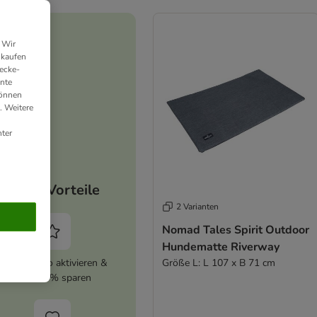
 Wir
nkaufen
ecke-
ante
können
. Weitere
ter
Deine Vorteile
2 Varianten
Nomad Tales Spirit Outdoor
Hundematte Riverway
zooplus Abo aktivieren &
Größe L: L 107 x B 71 cm
immer 5% sparen