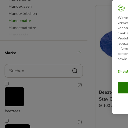
product items ha
Hundekissen
Hundekörbchen
Wir ve
Hundematte
verwen
Hundematratze
können
Cookie
Hundesofa
Produk
Hundezelt
jederz
Inform
Hundebett Outdoor
Marke
person
Wärmedecke für Hunde
sowie
aus Kunstfasern
Suchen
aus Kunstleder
Einste
aus Memory Foam
(
2
)
aus natürlichen Materialien
Beeztees Spr
aus Plastik & Kunststoff
Stay Cool, bl
aus Plüsch & Fleece
Ø 100 x H 5 cm
Hundebett XXL
beeztees
für mittelgroße Hunde
für kleine Hunde
(
1
)
Hundebett für Allergiker