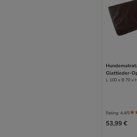
Hundematrat
Glattleder-O
L 100 x B 70 x 
Rating: 4.4/5
53,99 €