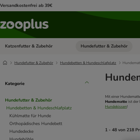
Versandkostenfrei ab 39€
Katzenfutter & Zubehör
Hundefutter & Zubehör
Kategorie-Menü öffnen: Katzenf
Hundefutter & Zubehör
Hundebetten & Hundeschlafplatz
Hundemat
Hundem
Kategorie
Mit einer Hundematte
Hundefutter & Zubehör
Hundematte
 ist de
Hundekissen
! 
Hundebetten & Hundeschlafplatz
Kühlmatte für Hunde
Orthopädisches Hundebett
1 - 48 von 218 P
Hundedecke
Hundehöhle