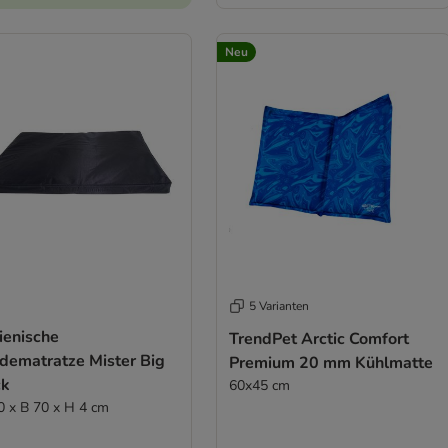
Neu
5 Varianten
ienische
TrendPet Arctic Comfort
dematratze Mister Big
Premium 20 mm Kühlmatte
ck
60x45 cm
0 x B 70 x H 4 cm