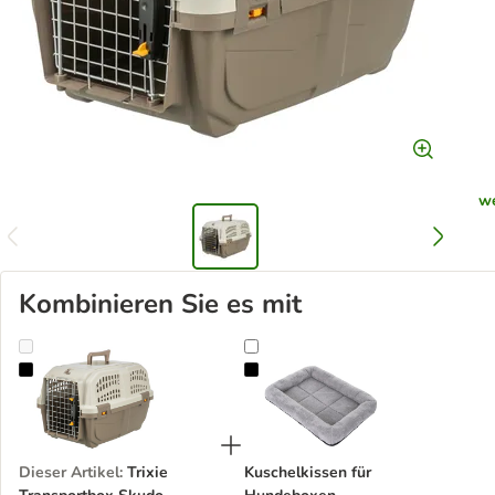
we
Kombinieren Sie es mit
Trixie Transportbox Skudo
Kuschelkissen für Hundeboxen
Dieser Artikel
:
Trixie
Kuschelkissen für