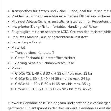
Transportbox für Katzen und kleine Hunde, ideal für Reisen mit
Praktische Schnappverschlüsse
: einfaches Öffnen und sicheres
Mit zwei Ablagefächern
: zusätzlicher Stauraum für Reiseutensil
Integrierter Ziehgriff
: komfortables Handling auf Reisen
Flugtauglich mit dem separaten IATA-Set: von den meisten Airli
Robustes Material: aus pflegeleichtem Kunststoff
Farbe
: taupe / sand
Material
:
Transportbox: Kunststoff
Gitter: Edelstahl (kunststoffbeschichtet)
Fixierung Schalen
: Schnappverschlüsse
Maße
:
Größe XS: L 49 x B 30 x H 32 cm / bis max. 12 kg
Größe S: L 60 x B 40 x H 39 cm / bis max. 24 kg
Größe M: L 70 x B 59 x H 65 cm / bis max. 35 kg
Größe L: L 105 x B 73 x H 76 cm / bis max. 45 kg
Hinweis
: Gewöhne dein Tier langsam und sanft an die vorübergehe
geöffneter Tür, entspannt in der Box verweilt. Gewöhne es erst d