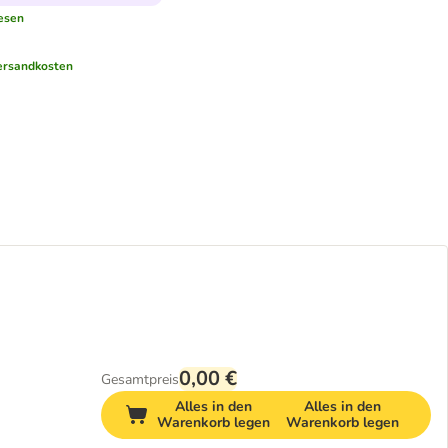
esen
ersandkosten
0,00 €
Gesamtpreis
Alles in den
Alles in den
Warenkorb legen
Warenkorb legen