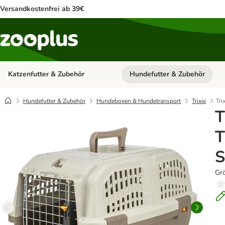
Versandkostenfrei ab 39€
Katzenfutter & Zubehör
Hundefutter & Zubehör
Kategorie-Menü öffnen: Katzenf
Hundefutter & Zubehör
Hundeboxen & Hundetransport
Trixie
Tri
T
T
S
Grö