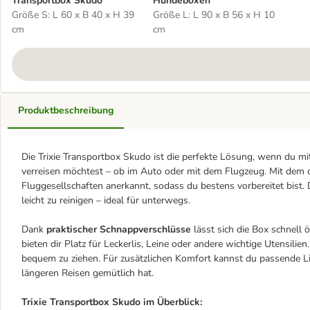
Transportbox Skudo
Hundeboxen
Größe S: L 60 x B 40 x H 39
Größe L: L 90 x B 56 x H 10
cm
cm
Produktbeschreibung
Die Trixie Transportbox Skudo ist die perfekte Lösung, wenn du m
verreisen möchtest – ob im Auto oder mit dem Flugzeug. Mit dem o
Fluggesellschaften anerkannt, sodass du bestens vorbereitet bist.
leicht zu reinigen – ideal für unterwegs.
Dank
praktischer Schnappverschlüsse
lässt sich die Box schnell 
bieten dir Platz für Leckerlis, Leine oder andere wichtige Utensilien.
bequem zu ziehen. Für zusätzlichen Komfort kannst du passende Li
längeren Reisen gemütlich hat.
Trixie Transportbox Skudo im Überblick: