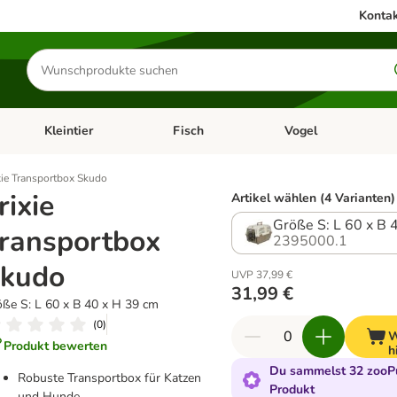
Kontak
Produkte
suchen
Kleintier
Fisch
Vogel
utter & Zubehör
Kategorie-Menü öffnen: Hundefutter & Zubehör
Kategorie-Menü öffnen: Kleintier
Kategorie-Menü öffnen
Ka
xie Transportbox Skudo
rixie
Artikel wählen (4 Varianten)
Größe S: L 60 x B 
ransportbox
2395000.1
kudo
UVP 37,99 €
31,99 €
ße S: L 60 x B 40 x H 39 cm
(
0
)
W
Produkt bewerten
h
Du sammelst 32 zooPu
Robuste Transportbox für Katzen
Produkt
und Hunde