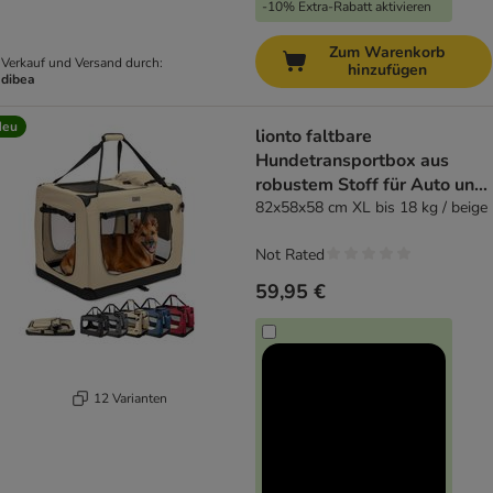
-10% Extra-Rabatt aktivieren
Zum Warenkorb
Verkauf und Versand durch:
hinzufügen
dibea
Neu
lionto faltbare
Hundetransportbox aus
robustem Stoff für Auto und
Reisen
82x58x58 cm XL bis 18 kg / beige
Not Rated
59,95 €
12 Varianten