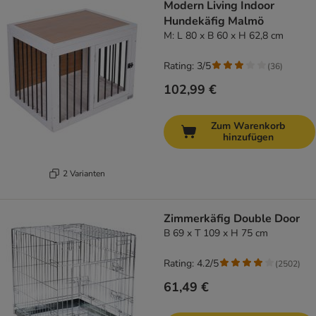
Modern Living Indoor
Hundekäfig Malmö
M: L 80 x B 60 x H 62,8 cm
Rating: 3/5
(
36
)
102,99 €
Zum Warenkorb
hinzufügen
2 Varianten
Zimmerkäfig Double Door
B 69 x T 109 x H 75 cm
Rating: 4.2/5
(
2502
)
61,49 €