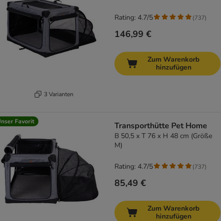
Rating: 4.7/5
(
737
)
146,99 €
Zum Warenkorb
hinzufügen
3 Varianten
nser Favorit
Transporthütte Pet Home
B 50,5 x T 76 x H 48 cm (Größe
M)
Rating: 4.7/5
(
737
)
85,49 €
Zum Warenkorb
hinzufügen