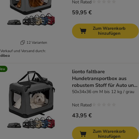
Not Rated
59,95 €
Zum Warenkorb
hinzufügen
12 Varianten
Verkauf und Versand durch:
dibea
Neu
lionto faltbare
Hundetransportbox aus
robustem Stoff für Auto und
Reisen
50x34x36 cm M bis 12 kg / grau
Not Rated
43,95 €
Zum Warenkorb
hinzufügen