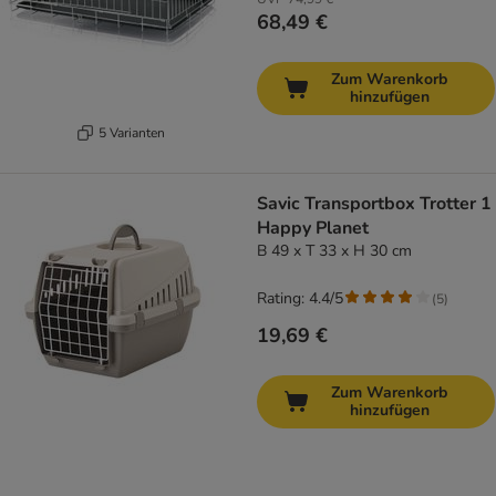
68,49 €
Zum Warenkorb
hinzufügen
5 Varianten
Savic Transportbox Trotter 1
Happy Planet
B 49 x T 33 x H 30 cm
Rating: 4.4/5
(
5
)
19,69 €
Zum Warenkorb
hinzufügen