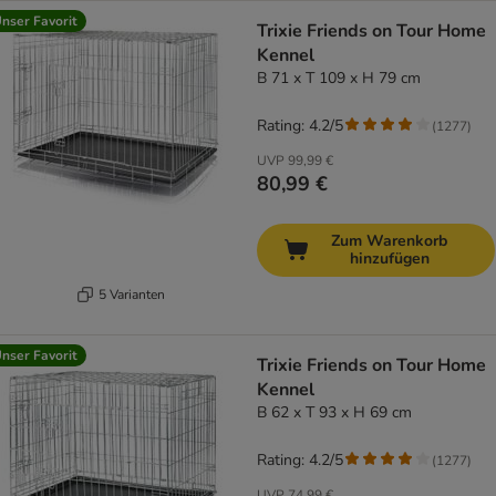
nser Favorit
Trixie Friends on Tour Home
Kennel
B 71 x T 109 x H 79 cm
Rating: 4.2/5
(
1277
)
UVP
99,99 €
80,99 €
Zum Warenkorb
hinzufügen
5 Varianten
nser Favorit
Trixie Friends on Tour Home
Kennel
B 62 x T 93 x H 69 cm
Rating: 4.2/5
(
1277
)
UVP
74,99 €