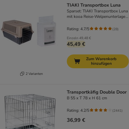
TIAKI Transportbox Luna
Sparset: TIAKI Transportbox Luna
mit kooa Reise-Welpenunterlage
mit Duft
Rating: 4.7/5
(
28
)
Einzeln
49,48 €
45,49 €
Zum Warenkorb
hinzufügen
2 Varianten
Transportkäfig Double Door
B 55 x T 78 x H 61 cm
Rating: 4.2/5
(
2441
)
36,99 €