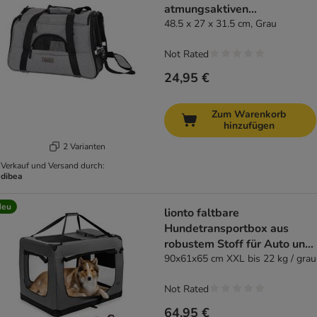
atmungsaktiven
Netzeinsätzen
48.5 x 27 x 31.5 cm, Grau
Not Rated
24,95 €
Zum Warenkorb
hinzufügen
2 Varianten
Verkauf und Versand durch:
dibea
Neu
lionto faltbare
Hundetransportbox aus
robustem Stoff für Auto und
Reisen
90x61x65 cm XXL bis 22 kg / grau
Not Rated
64,95 €