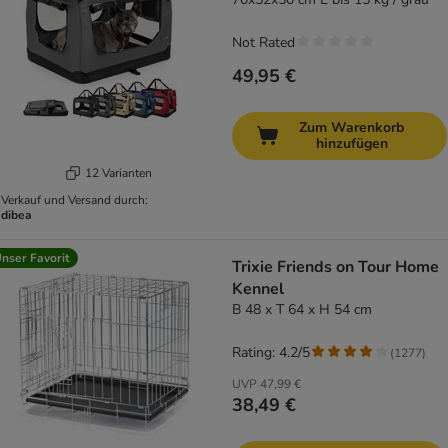
Reisen
Not Rated
49,95 €
Zum Warenkorb
hinzufügen
12 Varianten
Verkauf und Versand durch:
dibea
nser Favorit
Trixie Friends on Tour Home
Kennel
B 48 x T 64 x H 54 cm
Rating: 4.2/5
(
1277
)
UVP
47,99 €
38,49 €