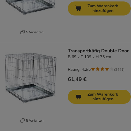
Zum Warenkorb
hinzufügen
5 Varianten
Transportkäfig Double Door
B 69 x T 109 x H 75 cm
Rating: 4.2/5
(
2441
)
61,49 €
Zum Warenkorb
hinzufügen
5 Varianten