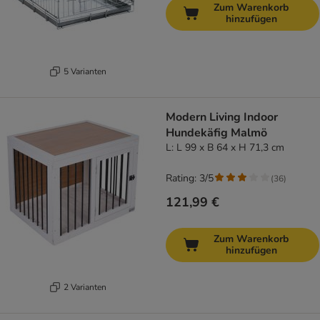
Zum Warenkorb
hinzufügen
5 Varianten
Modern Living Indoor
Hundekäfig Malmö
L: L 99 x B 64 x H 71,3 cm
Rating: 3/5
(
36
)
121,99 €
Zum Warenkorb
hinzufügen
2 Varianten