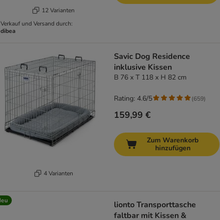
12 Varianten
Verkauf und Versand durch:
dibea
Savic Dog Residence
inklusive Kissen
B 76 x T 118 x H 82 cm
Rating: 4.6/5
(
659
)
159,99 €
Zum Warenkorb
hinzufügen
4 Varianten
Neu
lionto Transporttasche
faltbar mit Kissen &