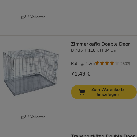
5 Varianten
Zimmerkäfig Double Door
B 78 x T 118 x H 84 cm
Rating: 4.2/5
(
2502
)
71,49 €
Zum Warenkorb
hinzufügen
5 Varianten
Transportkäfig Double Door