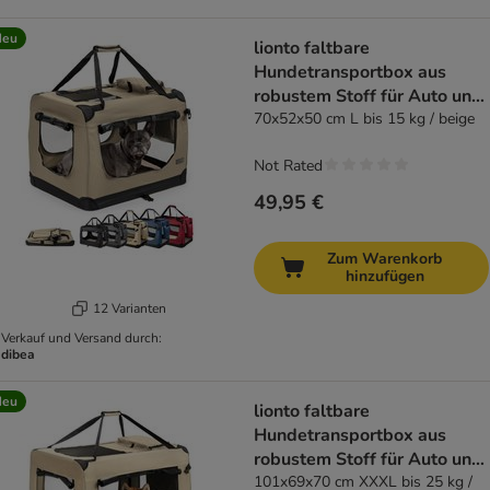
Neu
lionto faltbare
Hundetransportbox aus
robustem Stoff für Auto und
Reisen
70x52x50 cm L bis 15 kg / beige
Not Rated
49,95 €
Zum Warenkorb
hinzufügen
12 Varianten
Verkauf und Versand durch:
dibea
Neu
lionto faltbare
Hundetransportbox aus
robustem Stoff für Auto und
Reisen
101x69x70 cm XXXL bis 25 kg /