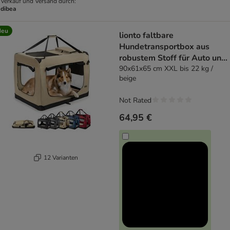
Verkauf und Versand durch:
dibea
Neu
lionto faltbare
Hundetransportbox aus
robustem Stoff für Auto und
Reisen
90x61x65 cm XXL bis 22 kg /
beige
Not Rated
64,95 €
12 Varianten