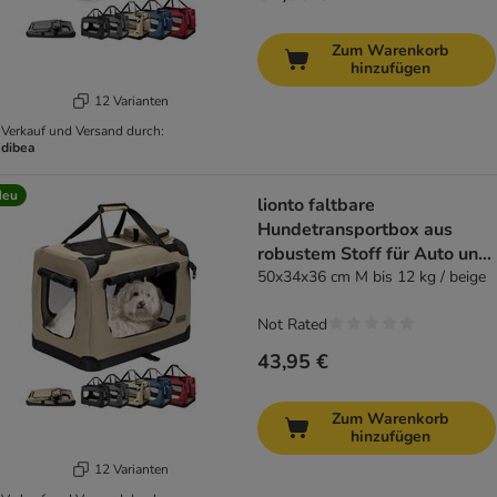
Zum Warenkorb
hinzufügen
12 Varianten
Verkauf und Versand durch:
dibea
Neu
lionto faltbare
Hundetransportbox aus
robustem Stoff für Auto und
Reisen
50x34x36 cm M bis 12 kg / beige
Not Rated
43,95 €
Zum Warenkorb
hinzufügen
12 Varianten