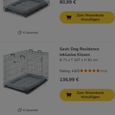
80,99 €
Zum Warenkorb
hinzufügen
4 Varianten
Savic Dog Residence
inklusive Kissen
B 71 x T 107 x H 81 cm
Rating: 4.6/5
(
659
)
136,99 €
Zum Warenkorb
hinzufügen
4 Varianten