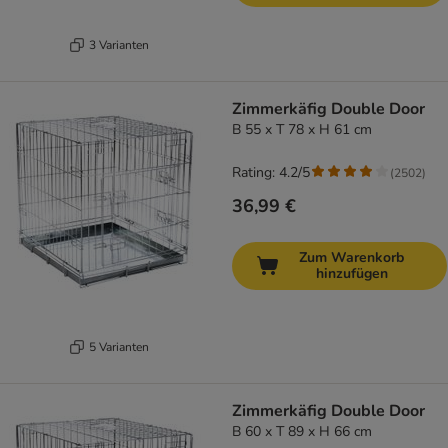
3 Varianten
Zimmerkäfig Double Door
B 55 x T 78 x H 61 cm
Rating: 4.2/5
(
2502
)
36,99 €
Zum Warenkorb
hinzufügen
5 Varianten
Zimmerkäfig Double Door
B 60 x T 89 x H 66 cm