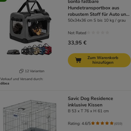
lionto faltbare
Hundetransportbox aus
robustem Stoff für Auto und
Reisen
50x34x36 cm S bis 10 kg / grau
Not Rated
33,95 €
Zum Warenkorb
hinzufügen
12 Varianten
Verkauf und Versand durch:
dibea
Savic Dog Residence
inklusive Kissen
B 53 x T 76 x H 61 cm
Rating: 4.6/5
(
659
)