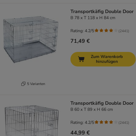
Transportkäfig Double Door
B 78 x T 118 x H 84 cm
Rating: 4.2/5
(
2441
)
71,49 €
Zum Warenkorb
hinzufügen
5 Varianten
Transportkäfig Double Door
B 60 x T 89 x H 66 cm
Rating: 4.2/5
(
2441
)
44,99 €