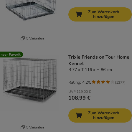
Zum Warenkorb
hinzufügen
5 Varianten
nser Favorit
Trixie Friends on Tour Home
Kennel
B 77 x T 116 x H 86 cm
Rating: 4.2/5
(
1277
)
UVP
119,00 €
108,99 €
Zum Warenkorb
hinzufügen
5 Varianten