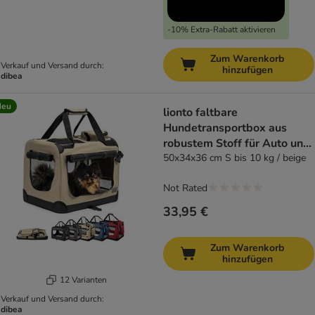
-10% Extra-Rabatt aktivieren
Zum Warenkorb
Verkauf und Versand durch:
hinzufügen
dibea
Neu
lionto faltbare
Hundetransportbox aus
robustem Stoff für Auto und
Reisen
50x34x36 cm S bis 10 kg / beige
Not Rated
33,95 €
Zum Warenkorb
hinzufügen
12 Varianten
Verkauf und Versand durch:
dibea