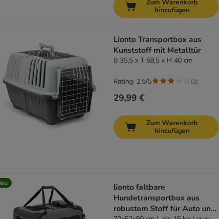
Zum Warenkorb
hinzufügen
Lionto Transportbox aus
Kunststoff mit Metalltür
B 35,5 x T 58,5 x H 40 cm
Rating: 2.5/5
(
2
)
29,99 €
Zum Warenkorb
hinzufügen
Neu
lionto faltbare
Hundetransportbox aus
robustem Stoff für Auto und
70x52x50 cm L bis 15 kg / grau