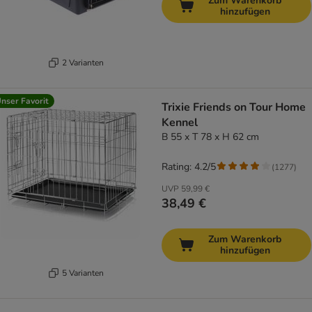
Zum Warenkorb
hinzufügen
2 Varianten
nser Favorit
Trixie Friends on Tour Home
Kennel
B 55 x T 78 x H 62 cm
Rating: 4.2/5
(
1277
)
UVP
59,99 €
38,49 €
Zum Warenkorb
hinzufügen
5 Varianten