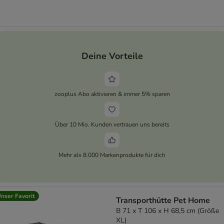
Deine Vorteile
zooplus Abo aktivieren & immer 5% sparen
Über 10 Mio. Kunden vertrauen uns bereits
Mehr als 8.000 Markenprodukte für dich
nser Favorit
Transporthütte Pet Home
B 71 x T 106 x H 68,5 cm (Größe
XL)