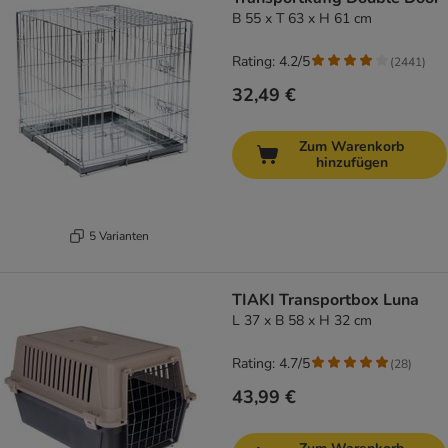
B 55 x T 63 x H 61 cm
Rating: 4.2/5
(
2441
)
32,49 €
Zum Warenkorb
hinzufügen
5 Varianten
TIAKI Transportbox Luna
L 37 x B 58 x H 32 cm
Rating: 4.7/5
(
28
)
43,99 €