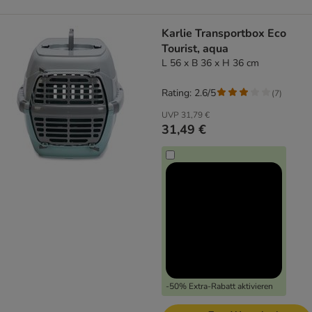
Karlie Transportbox Eco
Tourist, aqua
L 56 x B 36 x H 36 cm
Rating: 2.6/5
(
7
)
UVP
31,79 €
31,49 €
-50% Extra-Rabatt aktivieren