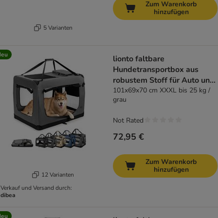
Zum Warenkorb
hinzufügen
5 Varianten
Neu
lionto faltbare
Hundetransportbox aus
robustem Stoff für Auto und
Reisen
101x69x70 cm XXXL bis 25 kg /
grau
Not Rated
72,95 €
Zum Warenkorb
hinzufügen
12 Varianten
Verkauf und Versand durch:
dibea
Neu