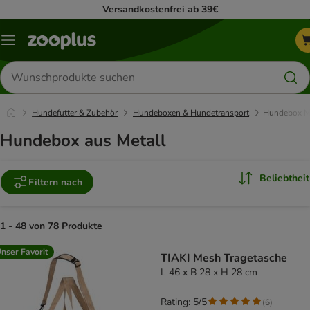
Versandkostenfrei ab 39€
Menü
Produkte
suchen
Hundefutter & Zubehör
Hundeboxen & Hundetransport
Hundebox M
Hundebox aus Metall
Beliebtheit
Filtern nach
1 - 48 von 78 Produkte
product items have been changed
nser Favorit
TIAKI Mesh Tragetasche
L 46 x B 28 x H 28 cm
Rating: 5/5
(
6
)