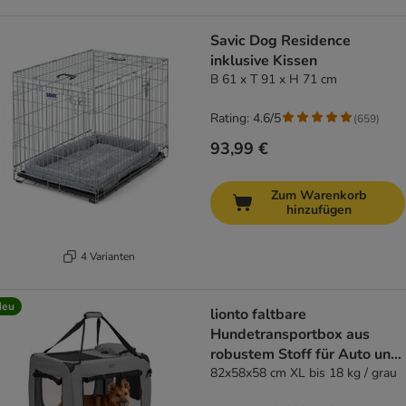
Savic Dog Residence
inklusive Kissen
B 61 x T 91 x H 71 cm
Rating: 4.6/5
(
659
)
93,99 €
Zum Warenkorb
hinzufügen
4 Varianten
Neu
lionto faltbare
Hundetransportbox aus
robustem Stoff für Auto und
Reisen
82x58x58 cm XL bis 18 kg / grau