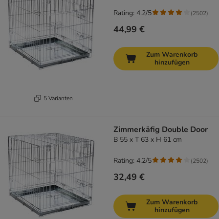
Rating: 4.2/5
(
2502
)
44,99 €
Zum Warenkorb
hinzufügen
5 Varianten
Zimmerkäfig Double Door
B 55 x T 63 x H 61 cm
Rating: 4.2/5
(
2502
)
32,49 €
Zum Warenkorb
hinzufügen