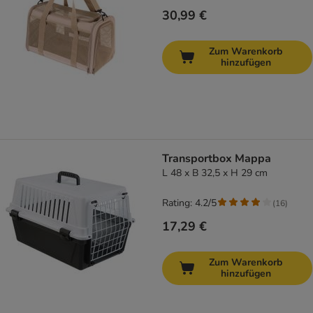
30,99 €
Zum Warenkorb
hinzufügen
Transportbox Mappa
L 48 x B 32,5 x H 29 cm
Rating: 4.2/5
(
16
)
17,29 €
Zum Warenkorb
hinzufügen