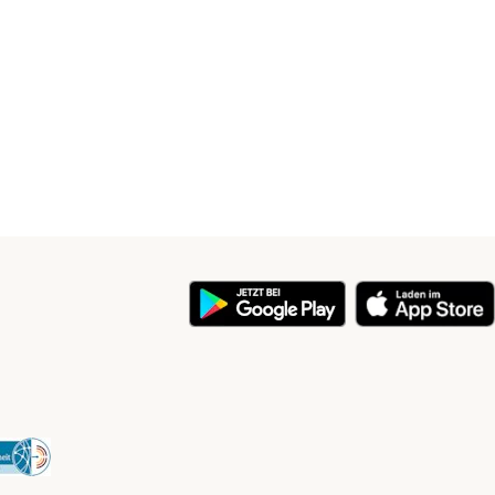
y
Security