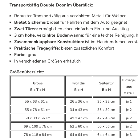
Transportkäfig Double Door im Überblick:
Robuster Transportkäfig aus verzinktem Metall für Welpen
Bietet Sicherheit:
ideal für Fahrten mit dem Auto geeignet
Zwei Türen:
ermöglichen einen einfachen Ein- und Ausstieg
3 cm hohe, verzinkte Bodenwanne:
für eine leichte Reinigung
Zusammenklappbare Konstruktion:
ist im Handumdrehen verst
Praktische Tragegriffe:
bieten zusätzlichen Komfort
Farbe
: grau
In verschiedenen Größen erhältlich
Größenübersicht:
Türriegel
Größe
Fronttür
Seitentür
aus
B x T x H
B x H
B x H
Metall
55 x 63 x 61 cm
26 x 36 cm
35 x 32 cm
je 1
55 x 78 x 61 cm
34 x 43 cm
35 x 39 cm
je 2
60 x 89 x 66 cm
49 x 42 cm
42 x 45 cm
je 2
69 x 109 x 75 cm
52 x 60 cm
50 x 56 cm
je 2
78 x 118 x 84 cm
64 x 64 cm
64 x 64 cm
je 3