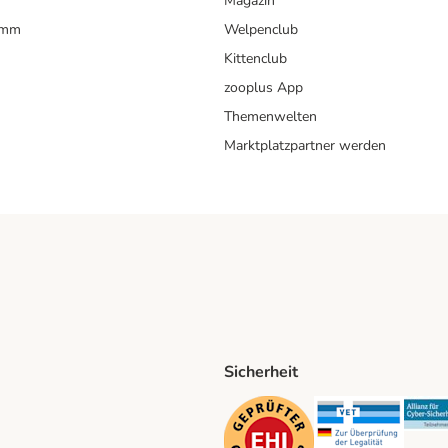
Magazin
amm
Welpenclub
Kittenclub
zooplus App
Themenwelten
Marktplatzpartner werden
Sicherheit
ping Method
D Shipping Method
Security
Securit