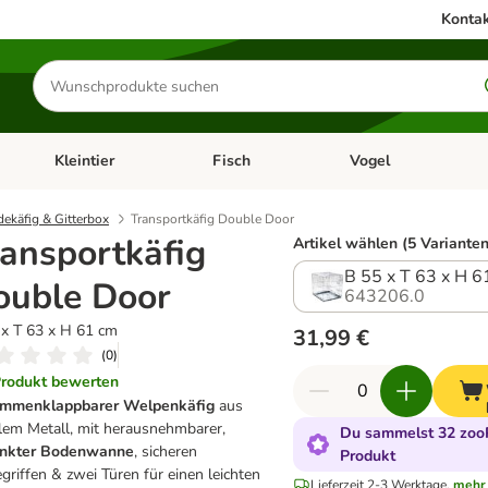
Kontak
Produkte
suchen
Kleintier
Fisch
Vogel
utter & Zubehör
Kategorie-Menü öffnen: Hundefutter & Zubehör
Kategorie-Menü öffnen: Kleintier
Kategorie-Menü öffnen
Ka
ekäfig & Gitterbox
Transportkäfig Double Door
ansportkäfig
Artikel wählen (5 Varianten
B 55 x T 63 x H 6
ouble Door
643206.0
 x T 63 x H 61 cm
31,99 €
(
0
)
rodukt bewerten
mmenklappbarer Welpenkäfig
aus
ilem Metall, mit herausnehmbarer,
Du sammelst 32 zooP
inkter Bodenwanne
, sicheren
Produkt
griffen & zwei Türen für einen leichten
Lieferzeit 2-3 Werktage.
mehr 