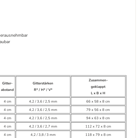
, herausnehmbar
aubar
Zusammen-
Gitter-
Gitterstärken
geklappt
abstand
R* / H* / V*
L x B x H
4 cm
4,2 / 3,6 / 2,5 mm
66 x 58 x 8 cm
4 cm
4,2 / 3,6 / 2,5 mm
79 x 56 x 8 cm
4 cm
4,2 / 3,6 / 2,5 mm
94 x 63 x 8 cm
4 cm
4,2 / 3,6 / 2,7 mm
112 x 72 x 8 cm
4 cm
4,2 / 3,8 / 3 mm
118 x 79 x 8 cm