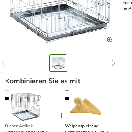
Ein-
im A
Kombinieren Sie es mit
Transportkäfig Double Door
Welpenspielzeug Schmusedecke Q
Dieser Artikel
:
Welpenspielzeug