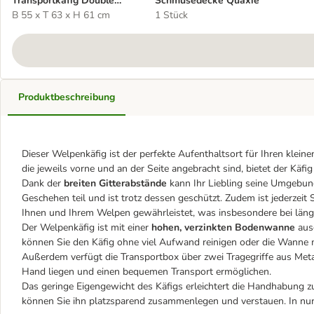
Transportkäfig Double
Schmusedecke Quaxie
Door
B 55 x T 63 x H 61 cm
1 Stück
Produktbeschreibung
Dieser Welpenkäfig ist der perfekte Aufenthaltsort für Ihren klein
die jeweils vorne und an der Seite angebracht sind, bietet der Kä
Dank der
breiten Gitterabstände
kann Ihr Liebling seine Umgebung
Geschehen teil und ist trotz dessen geschützt. Zudem ist jederzei
Ihnen und Ihrem Welpen gewährleistet, was insbesondere bei länger
Der Welpenkäfig ist mit einer
hohen, verzinkten Bodenwanne
ausg
können Sie den Käfig ohne viel Aufwand reinigen oder die Wanne 
Außerdem verfügt die Transportbox über zwei Tragegriffe aus Metall
Hand liegen und einen bequemen Transport ermöglichen.
Das geringe Eigengewicht des Käfigs erleichtert die Handhabung zus
können Sie ihn platzsparend zusammenlegen und verstauen. In nur