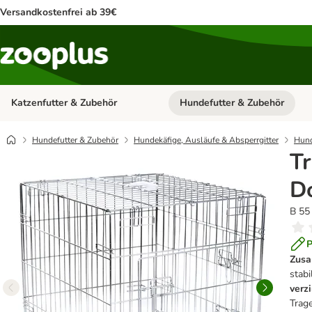
Versandkostenfrei ab 39€
Katzenfutter & Zubehör
Hundefutter & Zubehör
Kategorie-Menü öffnen: Katzenf
Hundefutter & Zubehör
Hundekäfige, Ausläufe & Absperrgitter
Hund
Tr
D
B 55
P
Zusa
stab
verz
Trage