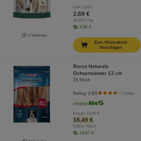
UVP
2,99 €
2,69 €
26,90 € / kg
2,56 €
3 Varianten
Zum Warenkorb
hinzufügen
Rocco Naturals
Ochsenziemer 12 cm
25 Stück
Rating: 3.8/5
(
1066
)
Einzeln
18,95 €
16,49 €
0,66 € / Stück
15,67 €