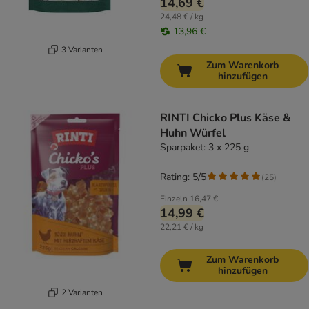
14,69 €
24,48 € / kg
13,96 €
3 Varianten
Zum Warenkorb
hinzufügen
RINTI Chicko Plus Käse &
Huhn Würfel
Sparpaket: 3 x 225 g
Rating: 5/5
(
25
)
Einzeln
16,47 €
14,99 €
22,21 € / kg
Zum Warenkorb
hinzufügen
2 Varianten