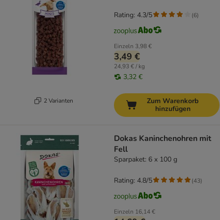
Rating: 4.3/5
(
6
)
Einzeln
3,98 €
3,49 €
24,93 € / kg
3,32 €
Zum Warenkorb
2 Varianten
hinzufügen
Dokas Kaninchenohren mit
Fell
Sparpaket: 6 x 100 g
Rating: 4.8/5
(
43
)
Einzeln
16,14 €