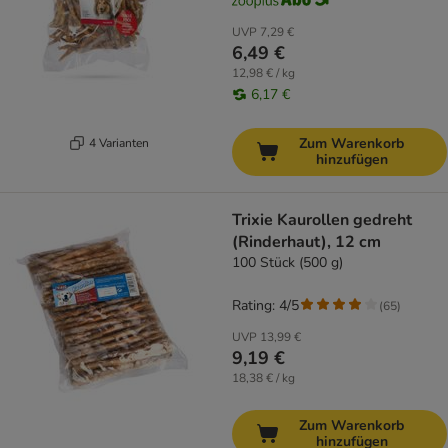
UVP
7,29 €
6,49 €
12,98 € / kg
6,17 €
Zum Warenkorb
4 Varianten
hinzufügen
Trixie Kaurollen gedreht
(Rinderhaut), 12 cm
100 Stück (500 g)
Rating: 4/5
(
65
)
UVP
13,99 €
9,19 €
18,38 € / kg
Zum Warenkorb
hinzufügen