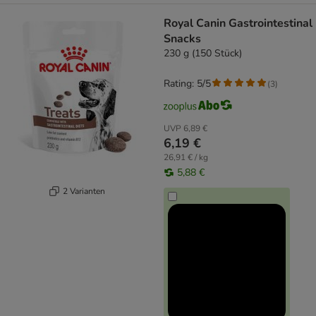
Royal Canin Gastrointestinal
Snacks
230 g (150 Stück)
Rating: 5/5
(
3
)
UVP
6,89 €
6,19 €
26,91 € / kg
5,88 €
2 Varianten