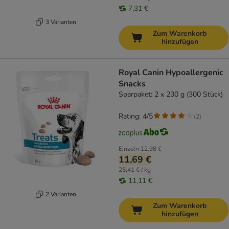
7,31 €
3 Varianten
Zum Warenkorb
hinzufügen
Royal Canin Hypoallergenic
Snacks
Sparpaket: 2 x 230 g (300 Stück)
Rating: 4/5
(
2
)
Einzeln
12,98 €
11,69 €
25,41 € / kg
11,11 €
2 Varianten
Zum Warenkorb
hinzufügen