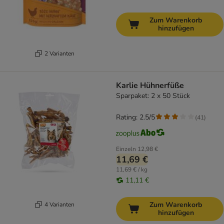
Zum Warenkorb
hinzufügen
2 Varianten
Karlie Hühnerfüße
Sparpaket: 2 x 50 Stück
Rating: 2.5/5
(
41
)
Einzeln
12,98 €
11,69 €
11,69 € / kg
11,11 €
Zum Warenkorb
4 Varianten
hinzufügen