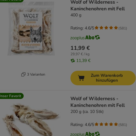
Wolf of Wilderness -
Kaninchenohren mit Fell
400 g
Rating: 4.6/5
(
581
)
11,99 €
29,97 € / kg
11,39 €
3 Varianten
Zum Warenkorb
hinzufügen
nser Favorit
Wolf of Wilderness -
Kaninchenohren mit Fell
200 g (ca. 10 Stk)
Rating: 4.6/5
(
581
)