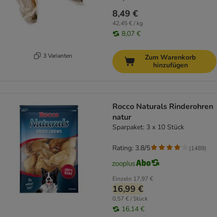
8,49 €
42,45 € / kg
8,07 €
3 Varianten
Zum Warenkorb
hinzufügen
Rocco Naturals Rinderohren
natur
Sparpaket: 3 x 10 Stück
Rating: 3.8/5
(
1489
)
Einzeln
17,97 €
16,99 €
0,57 € / Stück
16,14 €