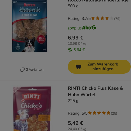
Rocco Naturals Rinderlunge
500 g
Rating: 3.7/5
(
79
)
6,99 €
13,98 € / kg
6,64 €
Zum Warenkorb
hinzufügen
2 Varianten
RINTI Chicko Plus Käse &
Huhn Würfel
225 g
Rating: 5/5
(
25
)
5,49 €
24,40 € / kg