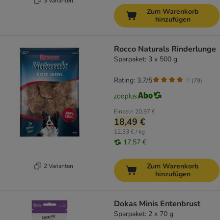
3 Varianten
Zum Warenkorb
hinzufügen
Rocco Naturals Rinderlunge
Sparpaket: 3 x 500 g
Rating: 3.7/5
(
79
)
Einzeln
20,97 €
18,49 €
12,33 € / kg
17,57 €
Zum Warenkorb
2 Varianten
hinzufügen
Dokas Minis Entenbrust
Sparpaket: 2 x 70 g