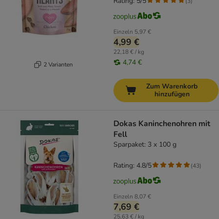
Rating: 5/5
(
3
)
Einzeln
5,97 €
4,99 €
22,18 € / kg
4,74 €
2 Varianten
Zum Warenkorb
hinzufügen
Dokas Kaninchenohren mit
Fell
Sparpaket: 3 x 100 g
Rating: 4.8/5
(
43
)
Einzeln
8,07 €
7,69 €
25,63 € / kg