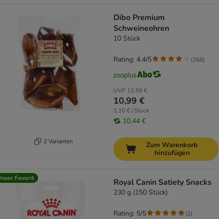
Dibo Premium
Schweineohren
10 Stück
Rating: 4.4/5
(
268
)
UVP
13,59 €
10,99 €
1,10 € / Stück
10,44 €
2 Varianten
Zum Warenkorb
hinzufügen
nser Favorit
Royal Canin Satiety Snacks
230 g (150 Stück)
Rating: 5/5
(
2
)