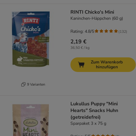
RINTI Chicko's Mini
Kaninchen-Häppchen (60 g)
Rating: 4.8/5
(
132
)
2,19 €
36,50 € / kg
Zum Warenkorb
hinzufügen
9 Varianten
Lukullus Puppy "Mini
Hearts" Snacks Huhn
(getreidefrei)
Sparpaket 3 x 75 g