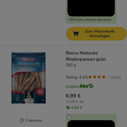
-30% Extra-Rabatt aktivieren
Zum Warenkorb
hinzufügen
Rocco Naturals
Rinderpansen grün
500 g
Rating: 4.2/5
(
1242
)
6,99 €
13,98 € / kg
6,64 €
3 Varianten