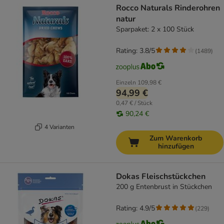
Rocco Naturals Rinderohren
natur
Sparpaket: 2 x 100 Stück
Rating: 3.8/5
(
1489
)
Einzeln
109,98 €
94,99 €
0,47 € / Stück
90,24 €
4 Varianten
Zum Warenkorb
hinzufügen
Dokas Fleischstückchen
200 g Entenbrust in Stückchen
Rating: 4.9/5
(
229
)