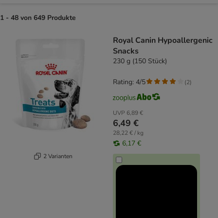
1 - 48 von 649 Produkte
product items have been changed
Royal Canin Hypoallergenic
Snacks
230 g (150 Stück)
Rating: 4/5
(
2
)
UVP
6,89 €
6,49 €
28,22 € / kg
6,17 €
2 Varianten