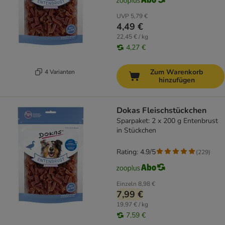
UVP
5,79 €
4,49 €
22,45 € / kg
4,27 €
Zum Warenkorb
4 Varianten
hinzufügen
Dokas Fleischstückchen
Sparpaket: 2 x 200 g Entenbrust
in Stückchen
Rating: 4.9/5
(
229
)
Einzeln
8,98 €
7,99 €
19,97 € / kg
7,59 €