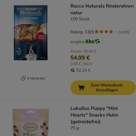
Rocco Naturals Rinderohren
natur
100 Stück
Rating: 3.8/5
(
1489
)
Einzeln
59,90 €
54,99 €
0,55 € / Stück
52,24 €
4 Varianten
Zum Warenkorb
hinzufügen
Lukullus Puppy "Mini
Hearts" Snacks Huhn
(getreidefrei)
75 g