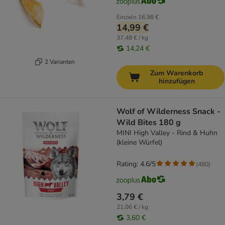
Einzeln
16,98 €
14,99 €
37,48 € / kg
14,24 €
2 Varianten
Zum Warenkorb
hinzufügen
Wolf of Wilderness Snack -
Wild Bites 180 g
MINI High Valley - Rind & Huhn
(kleine Würfel)
Rating: 4.6/5
(
480
)
3,79 €
21,06 € / kg
3,60 €