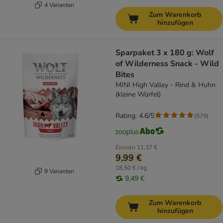
4 Varianten
Zum Warenkorb
hinzufügen
Sparpaket 3 x 180 g: Wolf
of Wilderness Snack - Wild
Bites
MINI High Valley - Rind & Huhn
(kleine Würfel)
Rating: 4.6/5
(
579
)
Einzeln
11,37 €
9,99 €
18,50 € / kg
9 Varianten
9,49 €
Zum Warenkorb
hinzufügen