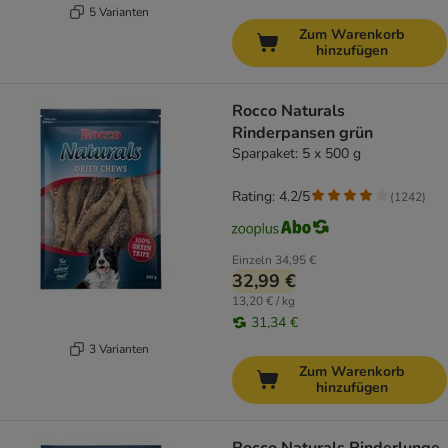
5 Varianten
Zum Warenkorb
hinzufügen
Rocco Naturals
Rinderpansen grün
Sparpaket: 5 x 500 g
Rating: 4.2/5
(
1242
)
Einzeln
34,95 €
32,99 €
13,20 € / kg
31,34 €
3 Varianten
Zum Warenkorb
hinzufügen