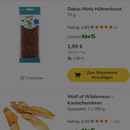
Dokas Minis Hühnerbrust
70 g
Rating: 4.8/5
(
5
)
1,99 €
28,43 € / kg
1,89 €
Zum Warenkorb
hinzufügen
2 Varianten
Wolf of Wilderness -
Kaninchenohren
Sparpaket: 2 x 200 g
Rating: 4.3/5
(
35
)