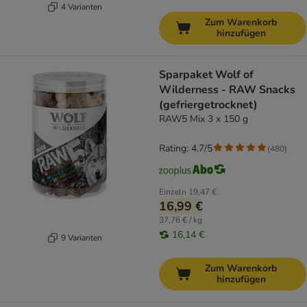
4 Varianten
Zum Warenkorb
hinzufügen
Sparpaket Wolf of
Wilderness - RAW Snacks
(gefriergetrocknet)
RAW5 Mix 3 x 150 g
Rating: 4.7/5
(
480
)
Einzeln
19,47 €
16,99 €
37,76 € / kg
16,14 €
9 Varianten
Zum Warenkorb
hinzufügen