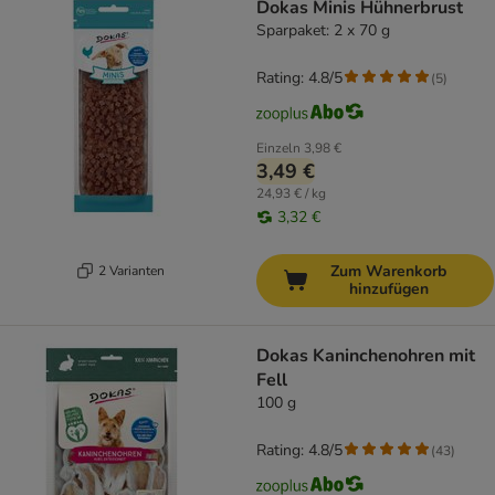
Dokas Minis Hühnerbrust
Sparpaket: 2 x 70 g
Rating: 4.8/5
(
5
)
Einzeln
3,98 €
3,49 €
24,93 € / kg
3,32 €
Zum Warenkorb
2 Varianten
hinzufügen
Dokas Kaninchenohren mit
Fell
100 g
Rating: 4.8/5
(
43
)