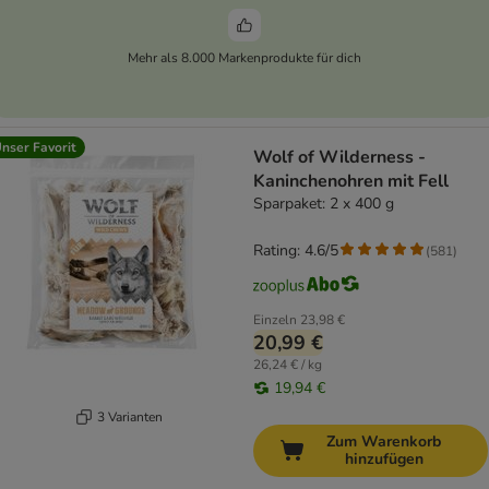
Mehr als 8.000 Markenprodukte für dich
nser Favorit
Wolf of Wilderness -
Kaninchenohren mit Fell
Sparpaket: 2 x 400 g
Rating: 4.6/5
(
581
)
Einzeln
23,98 €
20,99 €
26,24 € / kg
19,94 €
3 Varianten
Zum Warenkorb
hinzufügen