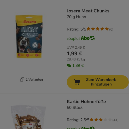
Josera Meat Chunks
70 g Huhn
Rating: 5/5
(
6
)
UVP
2,49 €
1,99 €
28,43 € / kg
1,89 €
Zum Warenkorb
2 Varianten
hinzufügen
Karlie Hühnerfüße
50 Stück
Rating: 2.5/5
(
41
)