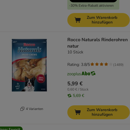
-30% Extra-Rabatt aktivieren
Zum Warenkorb
hinzufügen
Rocco Naturals Rinderohren
natur
10 Stück
Rating: 3.8/5
(
1489
)
5,99 €
0,60 € / Stück
5,69 €
4 Varianten
Zum Warenkorb
hinzufügen
nser Favorit