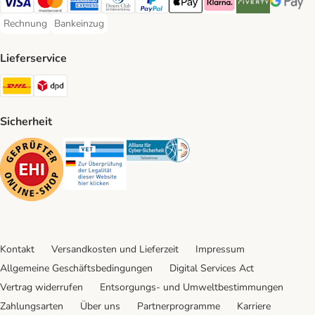
Visa Payment Method
Mastercard Payment Method
American Express Payment Method
Diners Club Payment Method
PayPal Payment Method
Apple Pay Payment Method
Klarna Payment Method
Riverty Payment 
Google P
Rechnung
Bankeinzug
Rechnung Payment Method
Bankeinzug Payment Method
Lieferservice
DHL Shipping Method
DPD Shipping Method
Sicherheit
Security
Security
Security
Kontakt
Versandkosten und Lieferzeit
Impressum
Allgemeine Geschäftsbedingungen
Digital Services Act
Vertrag widerrufen
Entsorgungs- und Umweltbestimmungen
Zahlungsarten
Über uns
Partnerprogramme
Karriere