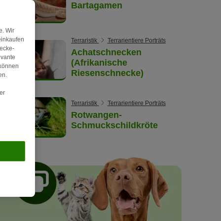
Bartagamen
. Wir
einkaufen
Terraristik
Terrarientiere Porträts
wecke-
Achatschnecken
evante
(Afrikanische
 können
Riesenschnecke)
en.
er
Terraristik
Terrarientiere Porträts
Rotwangen-
Schmuckschildkröte