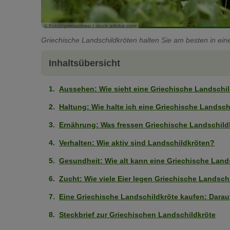
© Fotoimpressionen / stock.adobe.com
Griechische Landschildkröten halten Sie am besten in e
Inhaltsübersicht
Aussehen: Wie sieht eine Griechische Landschi
Haltung: Wie halte ich eine Griechische Landschi
Ernährung: Was fressen Griechische Landschild
Verhalten: Wie aktiv sind Landschildkröten?
Gesundheit: Wie alt kann eine Griechische Lan
Zucht: Wie viele Eier legen Griechische Landsch
Eine Griechische Landschildkröte kaufen: Dara
Steckbrief zur Griechischen Landschildkröte