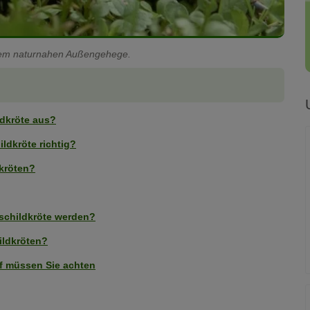
inem naturnahen Außengehege.
ldkröte aus?
ldkröte richtig?
kröten?
dschildkröte werden?
ildkröten?
uf müssen Sie achten