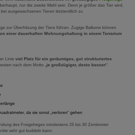
berhaupt, nur die zweite Wahl sein. Denn je größer das Tier wird,
t bei ausgewachsenen Tieren letztendlich zu
ge zur Überhitzung der Tiere führen. Zugige Balkone können
on einer dauerhaften Wohnungshaltung in einem Terrarium
er Linie
viel Platz für ein geräumiges, gut strukturiertes
besten nach dem Motto „
je großzügiger, desto besser
!“.
te
e
perlänge
Quadratmeter, da sie sonst „verloren“ gehen
randung des Freigeheges mindestens 25 bis 30 Zentimeter
röte sehr gut buddeln kann.