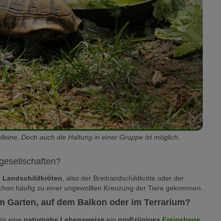
leine. Doch auch die Haltung in einer Gruppe ist möglich.
gesellschaften?
n Landschildkröten
, also der Breitrandschildkröte oder der
schon häufig zu einer ungewollten Kreuzung der Tiere gekommen.
im Garten, auf dem Balkon oder im Terrarium?
für eine
naturnahe Lebensweise
ein
großzügiges
Freigehege