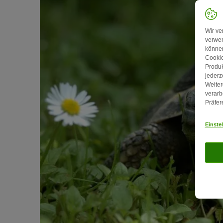
Wir ve
verwen
können
Cookie
Produk
jederz
Weiter
verarb
Präfer
Einste