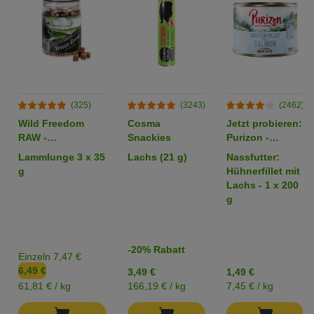
(325)
(3243)
(2462)
Wild Freedom
Cosma
Jetzt probieren:
RAW -
Snackies
Purizon -
gefriergetrocknete
getreidefrei
Lammlunge 3 x 35
Lachs (21 g)
Nassfutter:
Snacks
g
Hühnerfillet mit
Lachs - 1 x 200
g
-20% Rabatt
Einzeln 7,47 €
6,49 €
3,49 €
1,49 €
61,81 € / kg
166,19 € / kg
7,45 € / kg