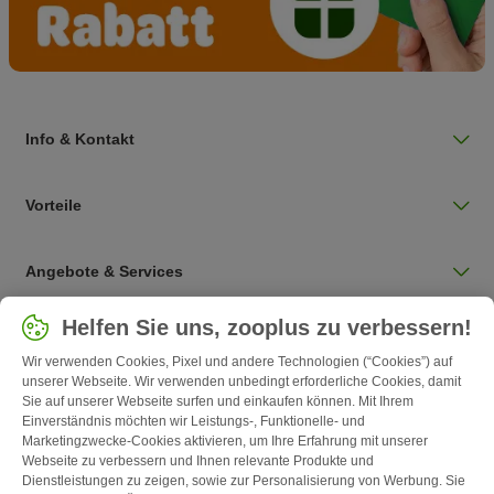
Info & Kontakt
Vorteile
Angebote & Services
Land auswählen
Helfen Sie uns, zooplus zu verbessern!
Deutschland / DE
Wir verwenden Cookies, Pixel und andere Technologien (“Cookies”) auf
unserer Webseite. Wir verwenden unbedingt erforderliche Cookies, damit
Sie auf unserer Webseite surfen und einkaufen können. Mit Ihrem
Follow zooplus
Einverständnis möchten wir Leistungs-, Funktionelle- und
Marketingzwecke-Cookies aktivieren, um Ihre Erfahrung mit unserer
Webseite zu verbessern und Ihnen relevante Produkte und
Dienstleistungen zu zeigen, sowie zur Personalisierung von Werbung. Sie