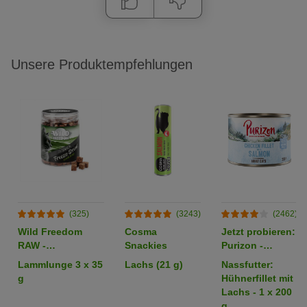
Unsere Produktempfehlungen
(325)
(3243)
(2462)
Wild Freedom
Cosma
Jetzt probieren:
RAW -
Snackies
Purizon -
gefriergetrocknete
getreidefrei
Lammlunge 3 x 35
Lachs (21 g)
Nassfutter:
Snacks
g
Hühnerfillet mit
Lachs - 1 x 200
g